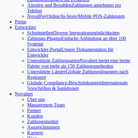
Anrufen und Bezahlen
Zahlungen annehmen per
Telefon
NovalPay
Online/In-Store/Mobile POS-Zahlungen
Preise
Entwickler
Schnittstellen
Diverse Integrationsmöglichkeiten
Zahlungs-Plugins
Einfache Anbindung an über 100
Systeme
Entwickler-Portal
Unsere Dokumentation für
Entwickler
Unterstützte Zahlungsarten
Novalnet bietet eine breite
Palette von mehr als 150 Zahlungsmethoden
Unterstützte Länder
Globale Zahlungslösungen nach
Regionen
Globale Compliance-Beschränkungen
Internationale
Vorschriften & Sanktionen
Novalnet
Über uns
Management-Team
Partner
Kunden
Zahlungsinstitut
Auszeichnungen
Karriere