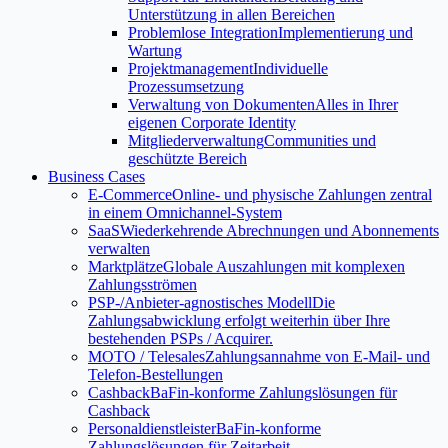
Unterstützung in allen Bereichen
Problemlose Integration
Implementierung und
Wartung
Projektmanagement
Individuelle
Prozessumsetzung
Verwaltung von Dokumenten
Alles in Ihrer
eigenen Corporate Identity
Mitgliederverwaltung
Communities und
geschützte Bereich
Business Cases
E-Commerce
Online- und physische Zahlungen zentral
in einem Omnichannel-System
SaaS
Wiederkehrende Abrechnungen und Abonnements
verwalten
Marktplätze
Globale Auszahlungen mit komplexen
Zahlungsströmen
PSP-/Anbieter‑agnostisches Modell
Die
Zahlungsabwicklung erfolgt weiterhin über Ihre
bestehenden PSPs / Acquirer.
MOTO / Telesales
Zahlungsannahme von E-Mail- und
Telefon-Bestellungen
Cashback
BaFin-konforme Zahlungslösungen für
Cashback
Personaldienstleister
BaFin-konforme
Zahlungslösungen für Zeitarbeit