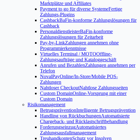
Marktplätze und Affiliates
Payment to go für diverse Systeme
Fertige
Zahlungs-Plugins
Cashback
BaFin-konforme Zahlungslösungen für
Cashback
Personaldienstleister
BaFin-konforme
Zahlungslösungen für Zeitarbeit
Pay-by-Link
Zahlungen annehmen ohne
Programmierkenntnisse
Virtuelles Terminal / MOTO
Offline-
Zahlungsaufträge und Kataloggeschäft
Anrufen und Bezahlen
Zahlungen annehmen per
Telefon
NovalPay
Online/In-Store/Mobile POS-
Zahlungen
Nahtloser Checkout
Nahtlose Zahlungsseiten
Custom Domain
Online-Vorsprung mit einer
Custom Domain
Risikomanagement
Betrugsprävention
Intelligente Betrugsprävention
Handling von Rückbuchungen
Automatisierte
Chargeback- und Rücklastschriftbehandlung
Forderungseinzug
Automatisiertes
Zahlungsausfallmanagement
Treuhandkonten
Schutz vor Insolven