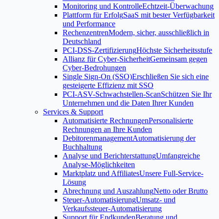
Monitoring und Kontrolle
Echtzeit-Überwachung
Plattform für Erfolg
SaaS mit bester Verfügbarkeit
und Performance
Rechenzentren
Modern, sicher, ausschließlich in
Deutschland
PCI-DSS-Zertifizierung
Höchste Sicherheitsstufe
Allianz für Cyber-Sicherheit
Gemeinsam gegen
Cyber-Bedrohungen
Single Sign-On (SSO)
Erschließen Sie sich eine
gesteigerte Effizienz mit SSO
PCI-ASV-Schwachstellen-Scan
Schützen Sie Ihr
Unternehmen und die Daten Ihrer Kunden
Services & Support
Automatisierte Rechnungen
Personalisierte
Rechnungen an Ihre Kunden
Debitorenmanagement
Automatisierung der
Buchhaltung
Analyse und Berichterstattung
Umfangreiche
Analyse-Möglichkeiten
Marktplatz und Affiliates
Unsere Full-Service-
Lösung
Abrechnung und Auszahlung
Netto oder Brutto
Steuer-Automatisierung
Umsatz- und
Verkaufssteuer-Automatisierung
Support für Endkunden
Beratung und