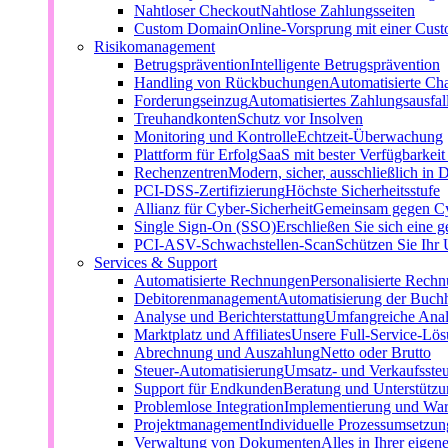
Nahtloser Checkout
Nahtlose Zahlungsseiten
Custom Domain
Online-Vorsprung mit einer Cu
Risikomanagement
Betrugsprävention
Intelligente Betrugsprävention
Handling von Rückbuchungen
Automatisierte Ch
Forderungseinzug
Automatisiertes Zahlungsausfa
Treuhandkonten
Schutz vor Insolven
Monitoring und Kontrolle
Echtzeit-Überwachung
Plattform für Erfolg
SaaS mit bester Verfügbarkei
Rechenzentren
Modern, sicher, ausschließlich in 
PCI-DSS-Zertifizierung
Höchste Sicherheitsstufe
Allianz für Cyber-Sicherheit
Gemeinsam gegen C
Single Sign-On (SSO)
Erschließen Sie sich eine g
PCI-ASV-Schwachstellen-Scan
Schützen Sie Ihr
Services & Support
Automatisierte Rechnungen
Personalisierte Rech
Debitorenmanagement
Automatisierung der Buch
Analyse und Berichterstattung
Umfangreiche Anal
Marktplatz und Affiliates
Unsere Full-Service-Lö
Abrechnung und Auszahlung
Netto oder Brutto
Steuer-Automatisierung
Umsatz- und Verkaufsste
Support für Endkunden
Beratung und Unterstützun
Problemlose Integration
Implementierung und Wa
Projektmanagement
Individuelle Prozessumsetzun
Verwaltung von Dokumenten
Alles in Ihrer eigen