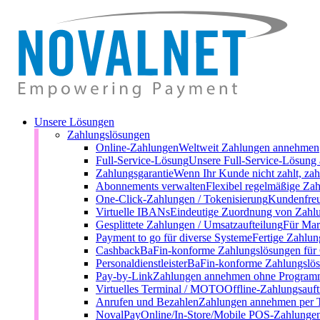
Unsere Lösungen
Zahlungslösungen
Online-Zahlungen
Weltweit Zahlungen annehmen
Full-Service-Lösung
Unsere Full-Service-Lösung 
Zahlungsgarantie
Wenn Ihr Kunde nicht zahlt, zah
Abonnements verwalten
Flexibel regelmäßige Zah
One-Click-Zahlungen / Tokenisierung
Kundenfreu
Virtuelle IBANs
Eindeutige Zuordnung von Zahl
Gesplittete Zahlungen / Umsatzaufteilung
Für Mark
Payment to go für diverse Systeme
Fertige Zahlun
Cashback
BaFin-konforme Zahlungslösungen für
Personaldienstleister
BaFin-konforme Zahlungslösu
Pay-by-Link
Zahlungen annehmen ohne Programm
Virtuelles Terminal / MOTO
Offline-Zahlungsauft
Anrufen und Bezahlen
Zahlungen annehmen per 
NovalPay
Online/In-Store/Mobile POS-Zahlunge