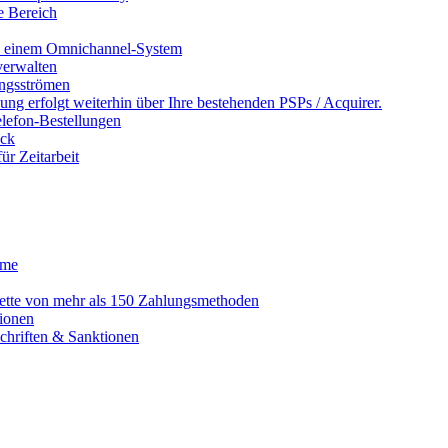
e Bereich
in einem Omnichannel-System
erwalten
ngsströmen
ng erfolgt weiterhin über Ihre bestehenden PSPs / Acquirer.
lefon-Bestellungen
ack
r Zeitarbeit
eme
alette von mehr als 150 Zahlungsmethoden
ionen
schriften & Sanktionen