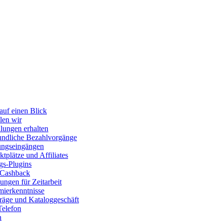
auf einen Blick
len wir
lungen erhalten
ndliche Bezahlvorgänge
ungseingängen
tplätze und Affiliates
gs-Plugins
 Cashback
ngen für Zeitarbeit
ierkenntnisse
räge und Kataloggeschäft
Telefon
n