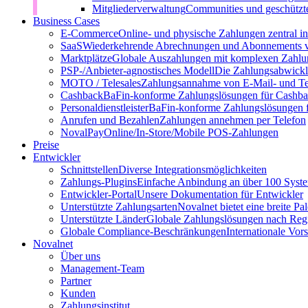
Mitgliederverwaltung
Communities und geschützt
Business Cases
E-Commerce
Online- und physische Zahlungen zentral 
SaaS
Wiederkehrende Abrechnungen und Abonnements v
Marktplätze
Globale Auszahlungen mit komplexen Zahlu
PSP-/Anbieter‑agnostisches Modell
Die Zahlungsabwicklu
MOTO / Telesales
Zahlungsannahme von E-Mail- und Te
Cashback
BaFin-konforme Zahlungslösungen für Cashb
Personaldienstleister
BaFin-konforme Zahlungslösungen fü
Anrufen und Bezahlen
Zahlungen annehmen per Telefon
NovalPay
Online/In-Store/Mobile POS-Zahlungen
Preise
Entwickler
Schnittstellen
Diverse Integrationsmöglichkeiten
Zahlungs-Plugins
Einfache Anbindung an über 100 Syst
Entwickler-Portal
Unsere Dokumentation für Entwickler
Unterstützte Zahlungsarten
Novalnet bietet eine breite P
Unterstützte Länder
Globale Zahlungslösungen nach Reg
Globale Compliance-Beschränkungen
Internationale Vor
Novalnet
Über uns
Management-Team
Partner
Kunden
Zahlungsinstitut