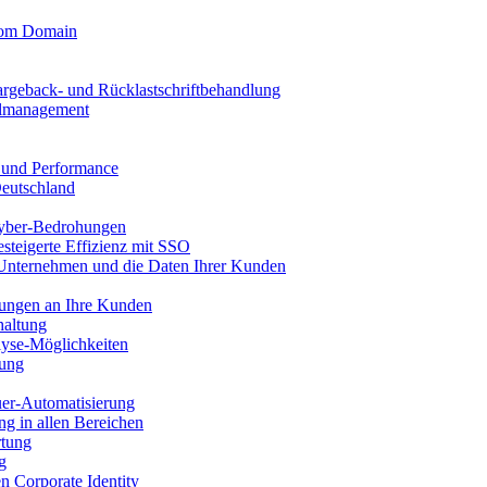
stom Domain
argeback- und Rücklastschriftbehandlung
llmanagement
t und Performance
Deutschland
yber-Bedrohungen
esteigerte Effizienz mit SSO
 Unternehmen und die Daten Ihrer Kunden
nungen an Ihre Kunden
haltung
yse-Möglichkeiten
sung
uer-Automatisierung
g in allen Bereichen
rtung
g
en Corporate Identity