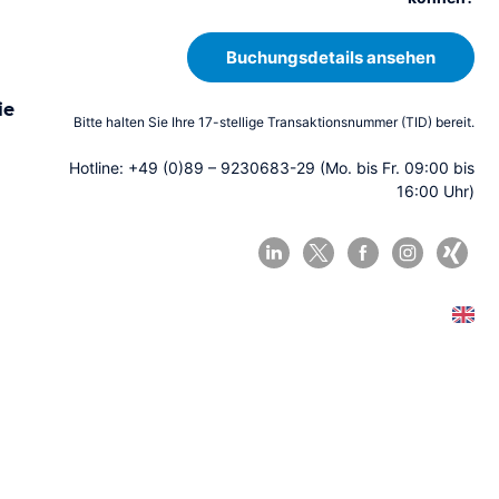
Buchungsdetails ansehen
E
ie
n
Bitte halten Sie Ihre 17-stellige Transaktionsnummer (TID) bereit.
g
Hotline: +49 (0)89 – 9230683-29 (Mo. bis Fr. 09:00 bis
li
16:00 Uhr)
s
h