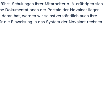
rt. Schulungen Ihrer Mitarbeiter o. ä. erübrigen sich
g
ngen für Zeitarbeit
he Dokumentationen der Portale der Novalnet liegen
e daran hat, werden wir selbstverständlich auch Ihre
teigerte Effizienz mit
Für die Einweisung in das System der Novalnet rechnen
d Kataloggeschäft
n & Sanktionen
ate Identity
-Zahlungen
Custom Domain