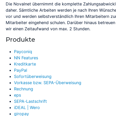
Support für En
Cashback
Die Novalnet übernimmt die komplette Zahlungsabwicklun
Modern, sicher, 
Beratung und Un
BaFin-konforme 
daher. Sämtliche Arbeiten werden je nach Ihren Wünsc
vor und werden selbstverständlich Ihren Mitarbeitern zur
Allianz für Cyber
Pay-by-Link
Gemeinsam geg
Projektmanagem
Mitarbeiter eingehend schulen. Darüber hinaus betreuen 
Zahlungen ann
Individuelle Pr
Programmierken
wir einen Zeitaufwand von max. 2 Stunden.
Anrufen und Be
PCI-ASV-Schwac
Produkte
Mitgliederverwa
Zahlungen anne
Schützen Sie Ih
Communities und
Kunden
Payconiq
Nahtloser Chec
Nahtlose Zahlun
NN Features
Kreditkarte
PayPal
Sofortüberweisung
Vorkasse bzw. SEPA-Überweisung
Rechnung
eps
SEPA-Lastschrift
iDEAL | Wero
giropay