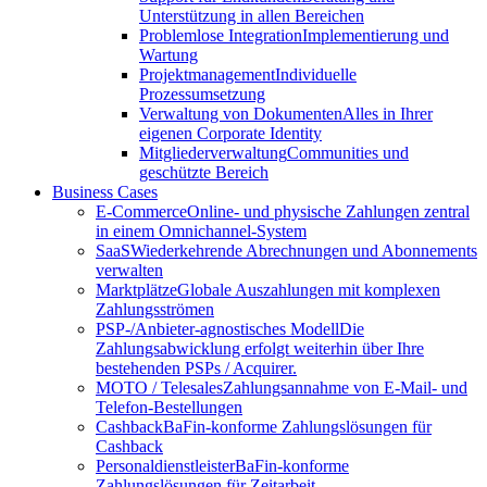
Unterstützung in allen Bereichen
Problemlose Integration
Implementierung und
Wartung
Projektmanagement
Individuelle
Prozessumsetzung
Verwaltung von Dokumenten
Alles in Ihrer
eigenen Corporate Identity
Mitgliederverwaltung
Communities und
geschützte Bereich
Business Cases
E-Commerce
Online- und physische Zahlungen zentral
in einem Omnichannel-System
SaaS
Wiederkehrende Abrechnungen und Abonnements
verwalten
Marktplätze
Globale Auszahlungen mit komplexen
Zahlungsströmen
PSP-/Anbieter‑agnostisches Modell
Die
Zahlungsabwicklung erfolgt weiterhin über Ihre
bestehenden PSPs / Acquirer.
MOTO / Telesales
Zahlungsannahme von E-Mail- und
Telefon-Bestellungen
Cashback
BaFin-konforme Zahlungslösungen für
Cashback
Personaldienstleister
BaFin-konforme
Zahlungslösungen für Zeitarbeit