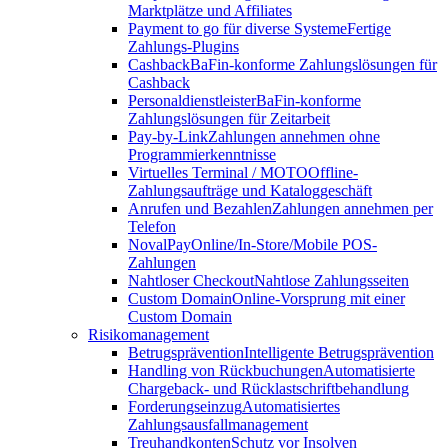
Marktplätze und Affiliates
Payment to go für diverse Systeme
Fertige
Zahlungs-Plugins
Cashback
BaFin-konforme Zahlungslösungen für
Cashback
Personaldienstleister
BaFin-konforme
Zahlungslösungen für Zeitarbeit
Pay-by-Link
Zahlungen annehmen ohne
Programmierkenntnisse
Virtuelles Terminal / MOTO
Offline-
Zahlungsaufträge und Kataloggeschäft
Anrufen und Bezahlen
Zahlungen annehmen per
Telefon
NovalPay
Online/In-Store/Mobile POS-
Zahlungen
Nahtloser Checkout
Nahtlose Zahlungsseiten
Custom Domain
Online-Vorsprung mit einer
Custom Domain
Risikomanagement
Betrugsprävention
Intelligente Betrugsprävention
Handling von Rückbuchungen
Automatisierte
Chargeback- und Rücklastschriftbehandlung
Forderungseinzug
Automatisiertes
Zahlungsausfallmanagement
Treuhandkonten
Schutz vor Insolven