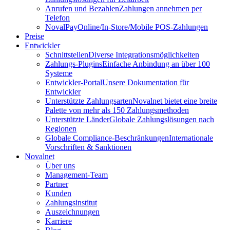
Anrufen und Bezahlen
Zahlungen annehmen per
Telefon
NovalPay
Online/In-Store/Mobile POS-Zahlungen
Preise
Entwickler
Schnittstellen
Diverse Integrationsmöglichkeiten
Zahlungs-Plugins
Einfache Anbindung an über 100
Systeme
Entwickler-Portal
Unsere Dokumentation für
Entwickler
Unterstützte Zahlungsarten
Novalnet bietet eine breite
Palette von mehr als 150 Zahlungsmethoden
Unterstützte Länder
Globale Zahlungslösungen nach
Regionen
Globale Compliance-Beschränkungen
Internationale
Vorschriften & Sanktionen
Novalnet
Über uns
Management-Team
Partner
Kunden
Zahlungsinstitut
Auszeichnungen
Karriere