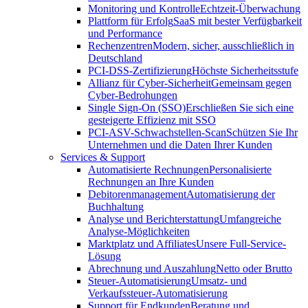
Monitoring und Kontrolle
Echtzeit-Überwachung
Plattform für Erfolg
SaaS mit bester Verfügbarkeit
und Performance
Rechenzentren
Modern, sicher, ausschließlich in
Deutschland
PCI-DSS-Zertifizierung
Höchste Sicherheitsstufe
Allianz für Cyber-Sicherheit
Gemeinsam gegen
Cyber-Bedrohungen
Single Sign-On (SSO)
Erschließen Sie sich eine
gesteigerte Effizienz mit SSO
PCI-ASV-Schwachstellen-Scan
Schützen Sie Ihr
Unternehmen und die Daten Ihrer Kunden
Services & Support
Automatisierte Rechnungen
Personalisierte
Rechnungen an Ihre Kunden
Debitorenmanagement
Automatisierung der
Buchhaltung
Analyse und Berichterstattung
Umfangreiche
Analyse-Möglichkeiten
Marktplatz und Affiliates
Unsere Full-Service-
Lösung
Abrechnung und Auszahlung
Netto oder Brutto
Steuer-Automatisierung
Umsatz- und
Verkaufssteuer-Automatisierung
Support für Endkunden
Beratung und