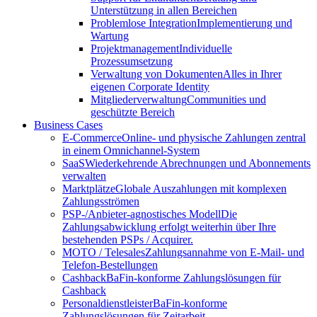
Unterstützung in allen Bereichen
Problemlose Integration
Implementierung und
Wartung
Projektmanagement
Individuelle
Prozessumsetzung
Verwaltung von Dokumenten
Alles in Ihrer
eigenen Corporate Identity
Mitgliederverwaltung
Communities und
geschützte Bereich
Business Cases
E-Commerce
Online- und physische Zahlungen zentral
in einem Omnichannel-System
SaaS
Wiederkehrende Abrechnungen und Abonnements
verwalten
Marktplätze
Globale Auszahlungen mit komplexen
Zahlungsströmen
PSP-/Anbieter‑agnostisches Modell
Die
Zahlungsabwicklung erfolgt weiterhin über Ihre
bestehenden PSPs / Acquirer.
MOTO / Telesales
Zahlungsannahme von E-Mail- und
Telefon-Bestellungen
Cashback
BaFin-konforme Zahlungslösungen für
Cashback
Personaldienstleister
BaFin-konforme
Zahlungslösungen für Zeitarbeit