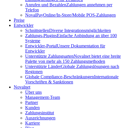
Anrufen und Bezahlen
Zahlungen annehmen per
Telefon
NovalPay
Online/In-Store/Mobile POS-Zahlungen
Preise
Entwickler
Schnittstellen
Diverse Integrationsmöglichkeiten
Zahlungs-Plugins
Einfache Anbindung an über 100
Systeme
Entwickler-Portal
Unsere Dokumentation für
Entwickler
Unterstützte Zahlungsarten
Novalnet bietet eine breite
Palette von mehr als 150 Zahlungsmethoden
Unterstützte Länder
Globale Zahlungslösungen nach
Regionen
Globale Compliance-Beschränkungen
Internationale
Vorschriften & Sanktionen
Novalnet
Über uns
Management-Team
Partner
Kunden
Zahlungsinstitut
Auszeichnungen
Karriere