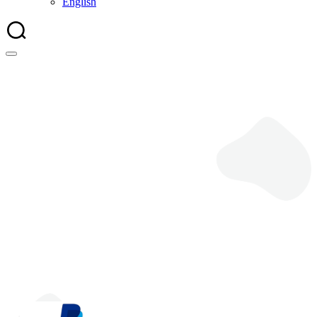
English
PayPal