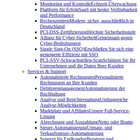
Monitoring und Kontrolle
Echtzeit-Überwachung
Plattform für Erfolg
SaaS mit bester Verfügbarkeit
und Performance
Rechenzentren
Modern, sicher, ausschließlich in
Deutschland
PCI-DSS-Zertifizierung
Höchste Sicherheitsstufe
Allianz für Cyber-Sicherheit
Gemeinsam gegen
Cyber-Bedrohungen
Single Sign-On (SSO)
Erschließen Sie sich eine
gesteigerte Effizienz mit SSO
PCI-ASV-Schwachstellen-Scan
Schützen Sie Ihr
Unternehmen und die Daten Ihrer Kunden
Services & Support
Automatisierte Rechnungen
Personalisierte
Rechnungen an Ihre Kunden
Debitorenmanagement
Automatisierung der
Buchhaltung
Analyse und Berichterstattung
Umfangreiche
Analyse-Möglichkeiten
Marktplatz und Affiliates
Unsere Full-Service-
Lösung
Abrechnung und Auszahlung
Netto oder Brutto
Steuer-Automatisierung
Umsatz- und
Verkaufssteuer-Automatisierung
Support für Endkunden
Beratung und