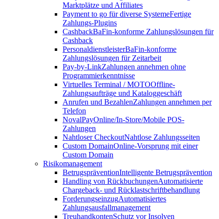
Marktplätze und Affiliates
Payment to go für diverse Systeme
Fertige
Zahlungs-Plugins
Cashback
BaFin-konforme Zahlungslösungen für
Cashback
Personaldienstleister
BaFin-konforme
Zahlungslösungen für Zeitarbeit
Pay-by-Link
Zahlungen annehmen ohne
Programmierkenntnisse
Virtuelles Terminal / MOTO
Offline-
Zahlungsaufträge und Kataloggeschäft
Anrufen und Bezahlen
Zahlungen annehmen per
Telefon
NovalPay
Online/In-Store/Mobile POS-
Zahlungen
Nahtloser Checkout
Nahtlose Zahlungsseiten
Custom Domain
Online-Vorsprung mit einer
Custom Domain
Risikomanagement
Betrugsprävention
Intelligente Betrugsprävention
Handling von Rückbuchungen
Automatisierte
Chargeback- und Rücklastschriftbehandlung
Forderungseinzug
Automatisiertes
Zahlungsausfallmanagement
Treuhandkonten
Schutz vor Insolven