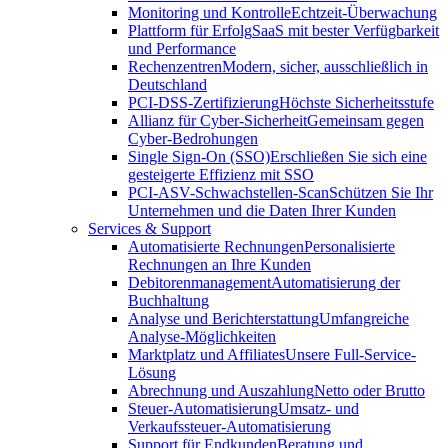
Monitoring und Kontrolle
Echtzeit-Überwachung
Plattform für Erfolg
SaaS mit bester Verfügbarkeit
und Performance
Rechenzentren
Modern, sicher, ausschließlich in
Deutschland
PCI-DSS-Zertifizierung
Höchste Sicherheitsstufe
Allianz für Cyber-Sicherheit
Gemeinsam gegen
Cyber-Bedrohungen
Single Sign-On (SSO)
Erschließen Sie sich eine
gesteigerte Effizienz mit SSO
PCI-ASV-Schwachstellen-Scan
Schützen Sie Ihr
Unternehmen und die Daten Ihrer Kunden
Services & Support
Automatisierte Rechnungen
Personalisierte
Rechnungen an Ihre Kunden
Debitorenmanagement
Automatisierung der
Buchhaltung
Analyse und Berichterstattung
Umfangreiche
Analyse-Möglichkeiten
Marktplatz und Affiliates
Unsere Full-Service-
Lösung
Abrechnung und Auszahlung
Netto oder Brutto
Steuer-Automatisierung
Umsatz- und
Verkaufssteuer-Automatisierung
Support für Endkunden
Beratung und