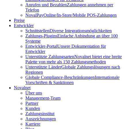
Anrufen und Bezahlen
Zahlungen annehmen per
Telefon
NovalPay
Online/In-Store/Mobile POS-Zahlungen
Preise
Entwickler
Schnittstellen
Diverse Integrationsmöglichkeiten
Zahlungs-Plugins
Einfache Anbindung an über 100
Systeme
Entwickler-Portal
Unsere Dokumentation für
Entwickler
Unterstützte Zahlungsarten
Novalnet bietet eine breite
Palette von mehr als 150 Zahlungsmethoden
Unterstützte Länder
Globale Zahlungslösungen nach
Regionen
Globale Compliance-Beschränkungen
Internationale
Vorschriften & Sanktionen
Novalnet
Über uns
Management-Team
Partner
Kunden
Zahlungsinstitut
Auszeichnungen
Karriere