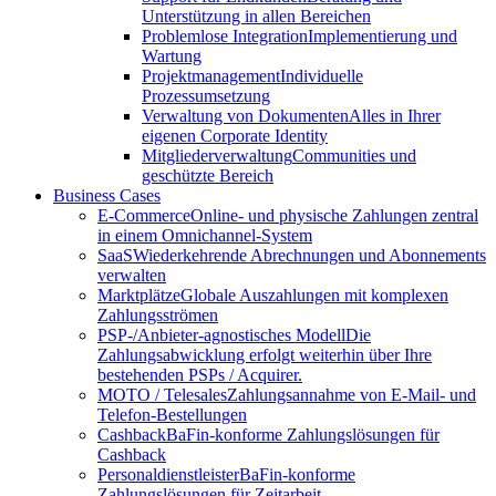
Unterstützung in allen Bereichen
Problemlose Integration
Implementierung und
Wartung
Projektmanagement
Individuelle
Prozessumsetzung
Verwaltung von Dokumenten
Alles in Ihrer
eigenen Corporate Identity
Mitgliederverwaltung
Communities und
geschützte Bereich
Business Cases
E-Commerce
Online- und physische Zahlungen zentral
in einem Omnichannel-System
SaaS
Wiederkehrende Abrechnungen und Abonnements
verwalten
Marktplätze
Globale Auszahlungen mit komplexen
Zahlungsströmen
PSP-/Anbieter‑agnostisches Modell
Die
Zahlungsabwicklung erfolgt weiterhin über Ihre
bestehenden PSPs / Acquirer.
MOTO / Telesales
Zahlungsannahme von E-Mail- und
Telefon-Bestellungen
Cashback
BaFin-konforme Zahlungslösungen für
Cashback
Personaldienstleister
BaFin-konforme
Zahlungslösungen für Zeitarbeit