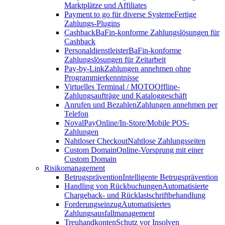
Marktplätze und Affiliates
Payment to go für diverse Systeme
Fertige
Zahlungs-Plugins
Cashback
BaFin-konforme Zahlungslösungen für
Cashback
Personaldienstleister
BaFin-konforme
Zahlungslösungen für Zeitarbeit
Pay-by-Link
Zahlungen annehmen ohne
Programmierkenntnisse
Virtuelles Terminal / MOTO
Offline-
Zahlungsaufträge und Kataloggeschäft
Anrufen und Bezahlen
Zahlungen annehmen per
Telefon
NovalPay
Online/In-Store/Mobile POS-
Zahlungen
Nahtloser Checkout
Nahtlose Zahlungsseiten
Custom Domain
Online-Vorsprung mit einer
Custom Domain
Risikomanagement
Betrugsprävention
Intelligente Betrugsprävention
Handling von Rückbuchungen
Automatisierte
Chargeback- und Rücklastschriftbehandlung
Forderungseinzug
Automatisiertes
Zahlungsausfallmanagement
Treuhandkonten
Schutz vor Insolven