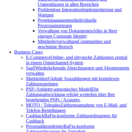
Unterstützung in allen Bereichen
Problemlose Integration
Implementierung und
Wartung
Projektmanagement
Individuelle
Prozessumsetzung
Verwaltung von Dokumenten
Alles in Ihrer
eigenen Corporate Identity
Mitgliederverwaltung
Communities und
geschützte Bereich
Business Cases
E-Commerce
Online- und physische Zahlungen zentral
in einem Omnichannel-System
SaaS
Wiederkehrende Abrechnungen und Abonnements
verwalten
Marktplätze
Globale Auszahlungen mit komplexen
Zahlungsströmen
PSP-/Anbieter‑agnostisches Modell
Die
Zahlungsabwicklung erfolgt weiterhin über Ihre
bestehenden PSPs / Acquirer.
MOTO / Telesales
Zahlungsannahme von E-Mail- und
Telefon-Bestellungen
Cashback
BaFin-konforme Zahlungslösungen für
Cashback
Personaldienstleister
BaFin-konforme
Zahlungslösungen für Zeitarbeit