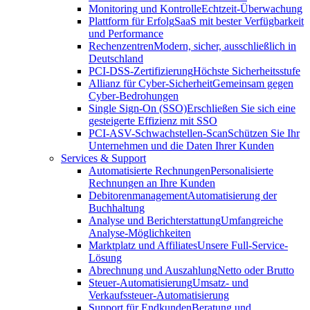
Monitoring und Kontrolle
Echtzeit-Überwachung
Plattform für Erfolg
SaaS mit bester Verfügbarkeit
und Performance
Rechenzentren
Modern, sicher, ausschließlich in
Deutschland
PCI-DSS-Zertifizierung
Höchste Sicherheitsstufe
Allianz für Cyber-Sicherheit
Gemeinsam gegen
Cyber-Bedrohungen
Single Sign-On (SSO)
Erschließen Sie sich eine
gesteigerte Effizienz mit SSO
PCI-ASV-Schwachstellen-Scan
Schützen Sie Ihr
Unternehmen und die Daten Ihrer Kunden
Services & Support
Automatisierte Rechnungen
Personalisierte
Rechnungen an Ihre Kunden
Debitorenmanagement
Automatisierung der
Buchhaltung
Analyse und Berichterstattung
Umfangreiche
Analyse-Möglichkeiten
Marktplatz und Affiliates
Unsere Full-Service-
Lösung
Abrechnung und Auszahlung
Netto oder Brutto
Steuer-Automatisierung
Umsatz- und
Verkaufssteuer-Automatisierung
Support für Endkunden
Beratung und