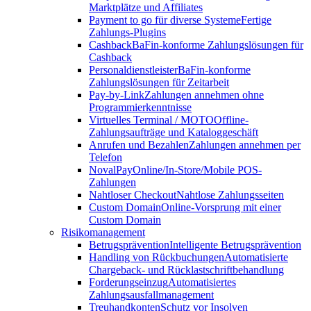
Marktplätze und Affiliates
Payment to go für diverse Systeme
Fertige
Zahlungs-Plugins
Cashback
BaFin-konforme Zahlungslösungen für
Cashback
Personaldienstleister
BaFin-konforme
Zahlungslösungen für Zeitarbeit
Pay-by-Link
Zahlungen annehmen ohne
Programmierkenntnisse
Virtuelles Terminal / MOTO
Offline-
Zahlungsaufträge und Kataloggeschäft
Anrufen und Bezahlen
Zahlungen annehmen per
Telefon
NovalPay
Online/In-Store/Mobile POS-
Zahlungen
Nahtloser Checkout
Nahtlose Zahlungsseiten
Custom Domain
Online-Vorsprung mit einer
Custom Domain
Risikomanagement
Betrugsprävention
Intelligente Betrugsprävention
Handling von Rückbuchungen
Automatisierte
Chargeback- und Rücklastschriftbehandlung
Forderungseinzug
Automatisiertes
Zahlungsausfallmanagement
Treuhandkonten
Schutz vor Insolven