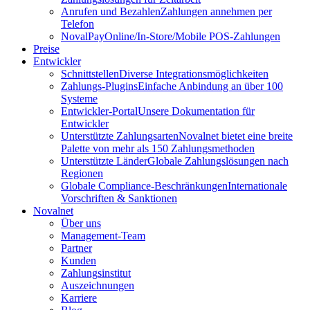
Anrufen und Bezahlen
Zahlungen annehmen per
Telefon
NovalPay
Online/In-Store/Mobile POS-Zahlungen
Preise
Entwickler
Schnittstellen
Diverse Integrationsmöglichkeiten
Zahlungs-Plugins
Einfache Anbindung an über 100
Systeme
Entwickler-Portal
Unsere Dokumentation für
Entwickler
Unterstützte Zahlungsarten
Novalnet bietet eine breite
Palette von mehr als 150 Zahlungsmethoden
Unterstützte Länder
Globale Zahlungslösungen nach
Regionen
Globale Compliance-Beschränkungen
Internationale
Vorschriften & Sanktionen
Novalnet
Über uns
Management-Team
Partner
Kunden
Zahlungsinstitut
Auszeichnungen
Karriere