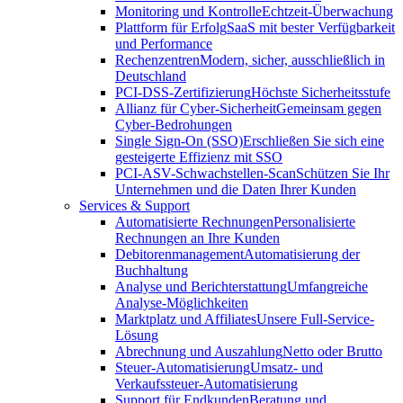
Monitoring und Kontrolle
Echtzeit-Überwachung
Plattform für Erfolg
SaaS mit bester Verfügbarkeit
und Performance
Rechenzentren
Modern, sicher, ausschließlich in
Deutschland
PCI-DSS-Zertifizierung
Höchste Sicherheitsstufe
Allianz für Cyber-Sicherheit
Gemeinsam gegen
Cyber-Bedrohungen
Single Sign-On (SSO)
Erschließen Sie sich eine
gesteigerte Effizienz mit SSO
PCI-ASV-Schwachstellen-Scan
Schützen Sie Ihr
Unternehmen und die Daten Ihrer Kunden
Services & Support
Automatisierte Rechnungen
Personalisierte
Rechnungen an Ihre Kunden
Debitorenmanagement
Automatisierung der
Buchhaltung
Analyse und Berichterstattung
Umfangreiche
Analyse-Möglichkeiten
Marktplatz und Affiliates
Unsere Full-Service-
Lösung
Abrechnung und Auszahlung
Netto oder Brutto
Steuer-Automatisierung
Umsatz- und
Verkaufssteuer-Automatisierung
Support für Endkunden
Beratung und