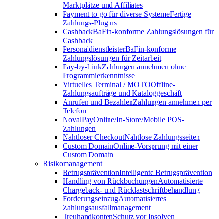
Marktplätze und Affiliates
Payment to go für diverse Systeme
Fertige
Zahlungs-Plugins
Cashback
BaFin-konforme Zahlungslösungen für
Cashback
Personaldienstleister
BaFin-konforme
Zahlungslösungen für Zeitarbeit
Pay-by-Link
Zahlungen annehmen ohne
Programmierkenntnisse
Virtuelles Terminal / MOTO
Offline-
Zahlungsaufträge und Kataloggeschäft
Anrufen und Bezahlen
Zahlungen annehmen per
Telefon
NovalPay
Online/In-Store/Mobile POS-
Zahlungen
Nahtloser Checkout
Nahtlose Zahlungsseiten
Custom Domain
Online-Vorsprung mit einer
Custom Domain
Risikomanagement
Betrugsprävention
Intelligente Betrugsprävention
Handling von Rückbuchungen
Automatisierte
Chargeback- und Rücklastschriftbehandlung
Forderungseinzug
Automatisiertes
Zahlungsausfallmanagement
Treuhandkonten
Schutz vor Insolven