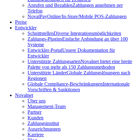
Anrufen und Bezahlen
Zahlungen annehmen per
Telefon
NovalPay
Online/In-Store/Mobile POS-Zahlungen
Preise
Entwickler
Schnittstellen
Diverse Integrationsmöglichkeiten
Zahlungs-Plugins
Einfache Anbindung an über 100
Systeme
Entwickler-Portal
Unsere Dokumentation für
Entwickler
Unterstützte Zahlungsarten
Novalnet bietet eine breite
Palette von mehr als 150 Zahlungsmethoden
Unterstützte Länder
Globale Zahlungslösungen nach
Regionen
Globale Compliance-Beschränkungen
Internationale
Vorschriften & Sanktionen
Novalnet
Über uns
Management-Team
Partner
Kunden
Zahlungsinstitut
Auszeichnungen
Karriere