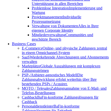
Unterstützung in allen Bereichen
Problemlose Integration
Implementierung und
Wartung
Projektmanagement
Individuelle
Prozessumsetzung
Verwaltung von Dokumenten
Alles in Ihrer
eigenen Corporate Identity
Mitgliederverwaltung
Communities und
geschützte Bereich
Business Cases
E-Commerce
Online- und physische Zahlungen zentral
in einem Omnichannel-System
SaaS
Wiederkehrende Abrechnungen und Abonnements
verwalten
Marktplätze
Globale Auszahlungen mit komplexen
Zahlungsströmen
PSP-/Anbieter‑agnostisches Modell
Die
Zahlungsabwicklung erfolgt weiterhin über Ihre
bestehenden PSPs / Acquirer.
MOTO / Telesales
Zahlungsannahme von E-Mail- und
Telefon-Bestellungen
Cashback
BaFin-konforme Zahlungslösungen für
Cashback
Personaldienstleister
BaFin-konforme
Zahlungslösungen für Zeitarbeit