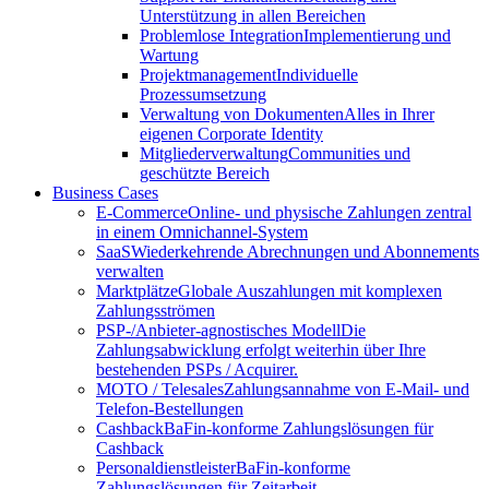
Unterstützung in allen Bereichen
Problemlose Integration
Implementierung und
Wartung
Projektmanagement
Individuelle
Prozessumsetzung
Verwaltung von Dokumenten
Alles in Ihrer
eigenen Corporate Identity
Mitgliederverwaltung
Communities und
geschützte Bereich
Business Cases
E-Commerce
Online- und physische Zahlungen zentral
in einem Omnichannel-System
SaaS
Wiederkehrende Abrechnungen und Abonnements
verwalten
Marktplätze
Globale Auszahlungen mit komplexen
Zahlungsströmen
PSP-/Anbieter‑agnostisches Modell
Die
Zahlungsabwicklung erfolgt weiterhin über Ihre
bestehenden PSPs / Acquirer.
MOTO / Telesales
Zahlungsannahme von E-Mail- und
Telefon-Bestellungen
Cashback
BaFin-konforme Zahlungslösungen für
Cashback
Personaldienstleister
BaFin-konforme
Zahlungslösungen für Zeitarbeit