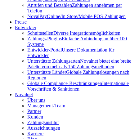
Anrufen und Bezahlen
Zahlungen annehmen per
Telefon
NovalPay
Online/In-Store/Mobile POS-Zahlungen
Preise
Entwickler
Schnittstellen
Diverse Integrationsmöglichkeiten
Zahlungs-Plugins
Einfache Anbindung an über 100
Systeme
Entwickler-Portal
Unsere Dokumentation für
Entwickler
Unterstützte Zahlungsarten
Novalnet bietet eine breite
Palette von mehr als 150 Zahlungsmethoden
Unterstützte Länder
Globale Zahlungslösungen nach
Regionen
Globale Compliance-Beschränkungen
Internationale
Vorschriften & Sanktionen
Novalnet
Über uns
Management-Team
Partner
Kunden
Zahlungsinstitut
Auszeichnungen
Karriere