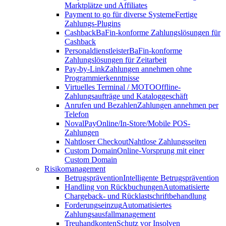
Marktplätze und Affiliates
Payment to go für diverse Systeme
Fertige
Zahlungs-Plugins
Cashback
BaFin-konforme Zahlungslösungen für
Cashback
Personaldienstleister
BaFin-konforme
Zahlungslösungen für Zeitarbeit
Pay-by-Link
Zahlungen annehmen ohne
Programmierkenntnisse
Virtuelles Terminal / MOTO
Offline-
Zahlungsaufträge und Kataloggeschäft
Anrufen und Bezahlen
Zahlungen annehmen per
Telefon
NovalPay
Online/In-Store/Mobile POS-
Zahlungen
Nahtloser Checkout
Nahtlose Zahlungsseiten
Custom Domain
Online-Vorsprung mit einer
Custom Domain
Risikomanagement
Betrugsprävention
Intelligente Betrugsprävention
Handling von Rückbuchungen
Automatisierte
Chargeback- und Rücklastschriftbehandlung
Forderungseinzug
Automatisiertes
Zahlungsausfallmanagement
Treuhandkonten
Schutz vor Insolven