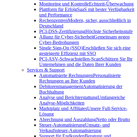
Monitoring und Kontrolle
Echtzeit-Überwachung
Plattform für Erfolg
SaaS mit bester Verfügbarkeit
und Performance
Rechenzentren
Modern, sicher, ausschließlich in
Deutschland
PCI-DSS-Zertifizierung
Höchste Sicherheitsstufe
Allianz für Cyber-Sicherheit
Gemeinsam gegen
Cyber-Bedrohungen
Single Sign-On (SSO)
Erschließen Sie sich eine
gesteigerte Effizienz mit SSO
PCI-ASV-Schwachstellen-Scan
Schützen Sie Ihr
Unternehmen und die Daten Ihrer Kunden
Services & Support
Automatisierte Rechnungen
Personalisierte
Rechnungen an Ihre Kunden
Debitorenmanagement
Automatisierung der
Buchhaltung
Analyse und Berichterstattung
Umfangreiche
Analyse-Möglichkeiten
Marktplatz und Affiliates
Unsere Full-Service-
Lösung
Abrechnung und Auszahlung
Netto oder Brutto
Steuer-Automatisierung
Umsatz- und
Verkaufssteuer-Automatisierung
Support für Endkunden
Beratung und