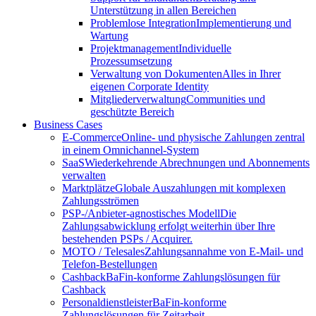
Unterstützung in allen Bereichen
Problemlose Integration
Implementierung und
Wartung
Projektmanagement
Individuelle
Prozessumsetzung
Verwaltung von Dokumenten
Alles in Ihrer
eigenen Corporate Identity
Mitgliederverwaltung
Communities und
geschützte Bereich
Business Cases
E-Commerce
Online- und physische Zahlungen zentral
in einem Omnichannel-System
SaaS
Wiederkehrende Abrechnungen und Abonnements
verwalten
Marktplätze
Globale Auszahlungen mit komplexen
Zahlungsströmen
PSP-/Anbieter‑agnostisches Modell
Die
Zahlungsabwicklung erfolgt weiterhin über Ihre
bestehenden PSPs / Acquirer.
MOTO / Telesales
Zahlungsannahme von E-Mail- und
Telefon-Bestellungen
Cashback
BaFin-konforme Zahlungslösungen für
Cashback
Personaldienstleister
BaFin-konforme
Zahlungslösungen für Zeitarbeit