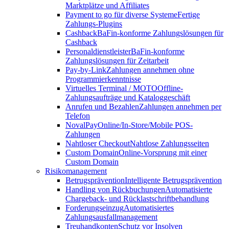
Marktplätze und Affiliates
Payment to go für diverse Systeme
Fertige
Zahlungs-Plugins
Cashback
BaFin-konforme Zahlungslösungen für
Cashback
Personaldienstleister
BaFin-konforme
Zahlungslösungen für Zeitarbeit
Pay-by-Link
Zahlungen annehmen ohne
Programmierkenntnisse
Virtuelles Terminal / MOTO
Offline-
Zahlungsaufträge und Kataloggeschäft
Anrufen und Bezahlen
Zahlungen annehmen per
Telefon
NovalPay
Online/In-Store/Mobile POS-
Zahlungen
Nahtloser Checkout
Nahtlose Zahlungsseiten
Custom Domain
Online-Vorsprung mit einer
Custom Domain
Risikomanagement
Betrugsprävention
Intelligente Betrugsprävention
Handling von Rückbuchungen
Automatisierte
Chargeback- und Rücklastschriftbehandlung
Forderungseinzug
Automatisiertes
Zahlungsausfallmanagement
Treuhandkonten
Schutz vor Insolven