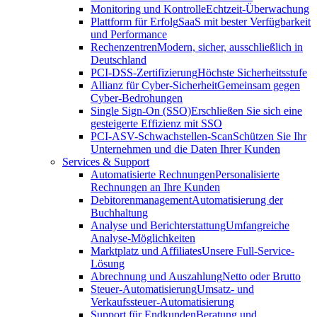
Monitoring und Kontrolle
Echtzeit-Überwachung
Plattform für Erfolg
SaaS mit bester Verfügbarkeit
und Performance
Rechenzentren
Modern, sicher, ausschließlich in
Deutschland
PCI-DSS-Zertifizierung
Höchste Sicherheitsstufe
Allianz für Cyber-Sicherheit
Gemeinsam gegen
Cyber-Bedrohungen
Single Sign-On (SSO)
Erschließen Sie sich eine
gesteigerte Effizienz mit SSO
PCI-ASV-Schwachstellen-Scan
Schützen Sie Ihr
Unternehmen und die Daten Ihrer Kunden
Services & Support
Automatisierte Rechnungen
Personalisierte
Rechnungen an Ihre Kunden
Debitorenmanagement
Automatisierung der
Buchhaltung
Analyse und Berichterstattung
Umfangreiche
Analyse-Möglichkeiten
Marktplatz und Affiliates
Unsere Full-Service-
Lösung
Abrechnung und Auszahlung
Netto oder Brutto
Steuer-Automatisierung
Umsatz- und
Verkaufssteuer-Automatisierung
Support für Endkunden
Beratung und