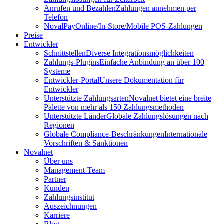
Anrufen und Bezahlen
Zahlungen annehmen per
Telefon
NovalPay
Online/In-Store/Mobile POS-Zahlungen
Preise
Entwickler
Schnittstellen
Diverse Integrationsmöglichkeiten
Zahlungs-Plugins
Einfache Anbindung an über 100
Systeme
Entwickler-Portal
Unsere Dokumentation für
Entwickler
Unterstützte Zahlungsarten
Novalnet bietet eine breite
Palette von mehr als 150 Zahlungsmethoden
Unterstützte Länder
Globale Zahlungslösungen nach
Regionen
Globale Compliance-Beschränkungen
Internationale
Vorschriften & Sanktionen
Novalnet
Über uns
Management-Team
Partner
Kunden
Zahlungsinstitut
Auszeichnungen
Karriere