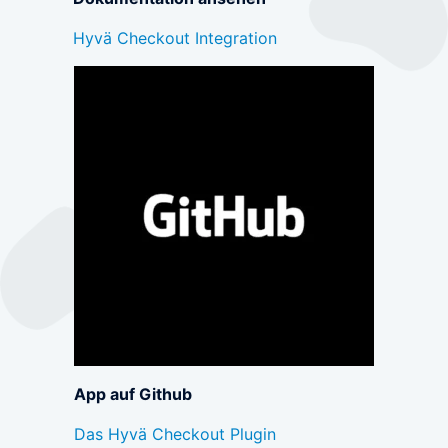
Hyvä Checkout Integration
Business Cases
E-Commerce
Online- und physische Zahlungen zentral in einem
Omnichannel-System
SaaS
Wiederkehrende Abrechnungen und Abonnements
verwalten
Marktplätze
App auf Github
Globale Auszahlungen mit komplexen Zahlungsströmen
PSP-/Anbieter‑agnostisches Modell
Das Hyvä Checkout Plugin