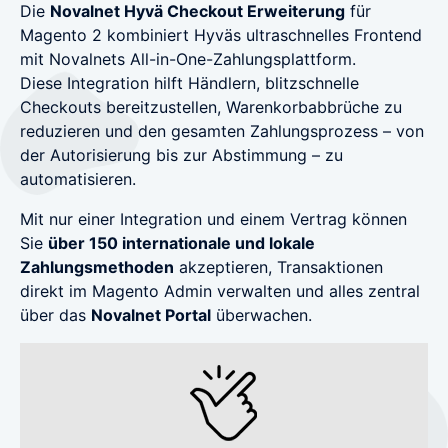
Die
Novalnet Hyvä Checkout Erweiterung
für
Individuelle Prozessumsetzung
BaFin-konforme Zahlungslösungen für Zeitarbeit
Magento 2 kombiniert Hyväs ultraschnelles Frontend
Single Sign-On (SSO)
mit Novalnets All-in-One-Zahlungsplattform.
Verwaltung von Dokumenten
Erschließen Sie sich eine gesteigerte Effizienz mit
Pay-by-Link
Diese Integration hilft Händlern, blitzschnelle
Alles in Ihrer eigenen Corporate Identity
SSO
Zahlungen annehmen ohne Programmierkenntnisse
Checkouts bereitzustellen, Warenkorbabbrüche zu
reduzieren und den gesamten Zahlungsprozess – von
Mitgliederverwaltung
PCI-ASV-Schwachstellen-Scan
der Autorisierung bis zur Abstimmung – zu
Virtuelles Terminal / MOTO
Communities und geschützte Bereich
Schützen Sie Ihr Unternehmen und die Daten Ihrer
automatisieren.
Offline-Zahlungsaufträge und Kataloggeschäft
Kunden
Mit nur einer Integration und einem Vertrag können
Sie
über 150 internationale und lokale
Anrufen und Bezahlen
Zahlungen annehmen per Telefon
Zahlungsmethoden
akzeptieren, Transaktionen
direkt im Magento Admin verwalten und alles zentral
über das
Novalnet Portal
überwachen.
NovalPay
Online/In-Store/Mobile POS-Zahlungen
Nahtloser Checkout
Nahtlose Zahlungsseiten