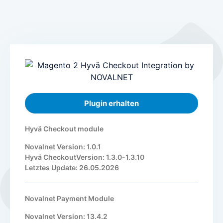
Die Zahlungsabwicklung erfolgt weiterhin über Ihre
bestehenden PSPs / Acquirer.
MOTO / Telesales
Zahlungsannahme von E-Mail- und Telefon-Bestellungen
Cashback
BaFin-konforme Zahlungslösungen für Cashback
Personaldienstleister
BaFin-konforme Zahlungslösungen für Zeitarbeit
Plugin erhalten
Anrufen und Bezahlen
Zahlungen annehmen per Telefon
Hyvä Checkout module
NovalPay
Novalnet Version: 1.0.1
Online/In-Store/Mobile POS-Zahlungen
Hyvä CheckoutVersion: 1.3.0-1.3.10
Letztes Update: 26.05.2026
Novalnet Payment Module
Novalnet Version: 13.4.2