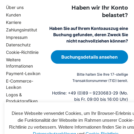
Haben wir Ihr Konto
Über uns
belastet?
Kunden
Karriere
Haben Sie auf Ihrem Kontoauszug eine
Zahlungsinstitut
Buchung gefunden, deren Zweck Sie
Impressum
nicht nachvollziehen können?
Datenschutz
Cookie-Richtlinie
Buchungsdetails ansehen
Weitere
Informationen
Payment-Lexikon
E
Bitte halten Sie Ihre 17-stellige
n
E-Commerce-
Transaktionsnummer (TID) bereit.
Lexikon
g
Hotline: +49 (0)89 – 9230683-29 (Mo.
Logos &
li
bis Fr. 09:00 bis 16:00 Uhr)
Produktgrafiken
s
Magazin
h
Diese Webseite verwendet Cookies, um Ihr Browser-Erlebnis 
Presse
die Funktionalität der Webseite im Rahmen unserer Cookie-
Kontakt
Richtlinie zu verbessern. Weitere Informationen finden Sie in un
Datenschutzerklärung
und
Cookie-Richtlinie