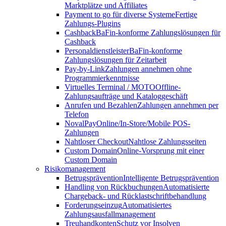
Marktplätze und Affiliates
Payment to go für diverse Systeme
Fertige
Zahlungs-Plugins
Cashback
BaFin-konforme Zahlungslösungen für
Cashback
Personaldienstleister
BaFin-konforme
Zahlungslösungen für Zeitarbeit
Pay-by-Link
Zahlungen annehmen ohne
Programmierkenntnisse
Virtuelles Terminal / MOTO
Offline-
Zahlungsaufträge und Kataloggeschäft
Anrufen und Bezahlen
Zahlungen annehmen per
Telefon
NovalPay
Online/In-Store/Mobile POS-
Zahlungen
Nahtloser Checkout
Nahtlose Zahlungsseiten
Custom Domain
Online-Vorsprung mit einer
Custom Domain
Risikomanagement
Betrugsprävention
Intelligente Betrugsprävention
Handling von Rückbuchungen
Automatisierte
Chargeback- und Rücklastschriftbehandlung
Forderungseinzug
Automatisiertes
Zahlungsausfallmanagement
Treuhandkonten
Schutz vor Insolven