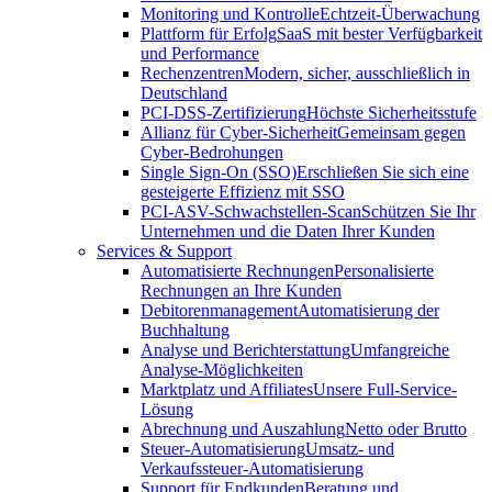
Monitoring und Kontrolle
Echtzeit-Überwachung
Plattform für Erfolg
SaaS mit bester Verfügbarkeit
und Performance
Rechenzentren
Modern, sicher, ausschließlich in
Deutschland
PCI-DSS-Zertifizierung
Höchste Sicherheitsstufe
Allianz für Cyber-Sicherheit
Gemeinsam gegen
Cyber-Bedrohungen
Single Sign-On (SSO)
Erschließen Sie sich eine
gesteigerte Effizienz mit SSO
PCI-ASV-Schwachstellen-Scan
Schützen Sie Ihr
Unternehmen und die Daten Ihrer Kunden
Services & Support
Automatisierte Rechnungen
Personalisierte
Rechnungen an Ihre Kunden
Debitorenmanagement
Automatisierung der
Buchhaltung
Analyse und Berichterstattung
Umfangreiche
Analyse-Möglichkeiten
Marktplatz und Affiliates
Unsere Full-Service-
Lösung
Abrechnung und Auszahlung
Netto oder Brutto
Steuer-Automatisierung
Umsatz- und
Verkaufssteuer-Automatisierung
Support für Endkunden
Beratung und