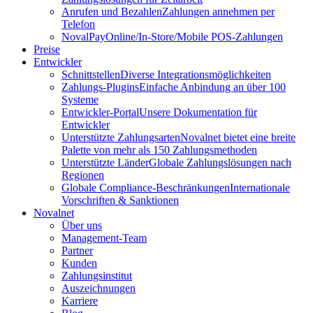
Anrufen und Bezahlen
Zahlungen annehmen per
Telefon
NovalPay
Online/In-Store/Mobile POS-Zahlungen
Preise
Entwickler
Schnittstellen
Diverse Integrationsmöglichkeiten
Zahlungs-Plugins
Einfache Anbindung an über 100
Systeme
Entwickler-Portal
Unsere Dokumentation für
Entwickler
Unterstützte Zahlungsarten
Novalnet bietet eine breite
Palette von mehr als 150 Zahlungsmethoden
Unterstützte Länder
Globale Zahlungslösungen nach
Regionen
Globale Compliance-Beschränkungen
Internationale
Vorschriften & Sanktionen
Novalnet
Über uns
Management-Team
Partner
Kunden
Zahlungsinstitut
Auszeichnungen
Karriere