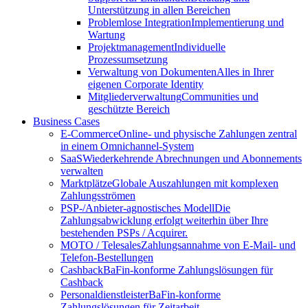
Unterstützung in allen Bereichen
Problemlose Integration
Implementierung und
Wartung
Projektmanagement
Individuelle
Prozessumsetzung
Verwaltung von Dokumenten
Alles in Ihrer
eigenen Corporate Identity
Mitgliederverwaltung
Communities und
geschützte Bereich
Business Cases
E-Commerce
Online- und physische Zahlungen zentral
in einem Omnichannel-System
SaaS
Wiederkehrende Abrechnungen und Abonnements
verwalten
Marktplätze
Globale Auszahlungen mit komplexen
Zahlungsströmen
PSP-/Anbieter‑agnostisches Modell
Die
Zahlungsabwicklung erfolgt weiterhin über Ihre
bestehenden PSPs / Acquirer.
MOTO / Telesales
Zahlungsannahme von E-Mail- und
Telefon-Bestellungen
Cashback
BaFin-konforme Zahlungslösungen für
Cashback
Personaldienstleister
BaFin-konforme
Zahlungslösungen für Zeitarbeit