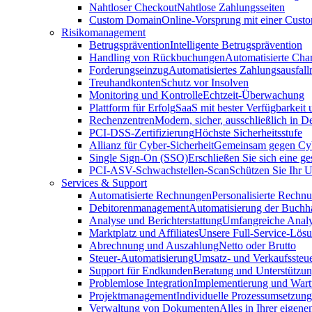
Nahtloser Checkout
Nahtlose Zahlungsseiten
Custom Domain
Online-Vorsprung mit einer Cus
Risikomanagement
Betrugsprävention
Intelligente Betrugsprävention
Handling von Rückbuchungen
Automatisierte Cha
Forderungseinzug
Automatisiertes Zahlungsausfa
Treuhandkonten
Schutz vor Insolven
Monitoring und Kontrolle
Echtzeit-Überwachung
Plattform für Erfolg
SaaS mit bester Verfügbarkeit
Rechenzentren
Modern, sicher, ausschließlich in D
PCI-DSS-Zertifizierung
Höchste Sicherheitsstufe
Allianz für Cyber-Sicherheit
Gemeinsam gegen Cy
Single Sign-On (SSO)
Erschließen Sie sich eine ge
PCI-ASV-Schwachstellen-Scan
Schützen Sie Ihr 
Services & Support
Automatisierte Rechnungen
Personalisierte Rechn
Debitorenmanagement
Automatisierung der Buchh
Analyse und Berichterstattung
Umfangreiche Analy
Marktplatz und Affiliates
Unsere Full-Service-Lös
Abrechnung und Auszahlung
Netto oder Brutto
Steuer-Automatisierung
Umsatz- und Verkaufssteu
Support für Endkunden
Beratung und Unterstützun
Problemlose Integration
Implementierung und War
Projektmanagement
Individuelle Prozessumsetzung
Verwaltung von Dokumenten
Alles in Ihrer eigene