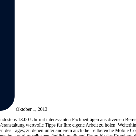
Oktober 1, 2013
ndestens 18:00 Uhr mit interessanten Fachbeiträgen aus diversen Berei
anstaltung wertvolle Tipps für Ihre eigene Arbeit zu holen. Weiterhin
men des Tages; zu denen unter anderem auch die Teilbereiche Mobile 
tings wird es selbstverständlich genügend Raum für das Erweitern 