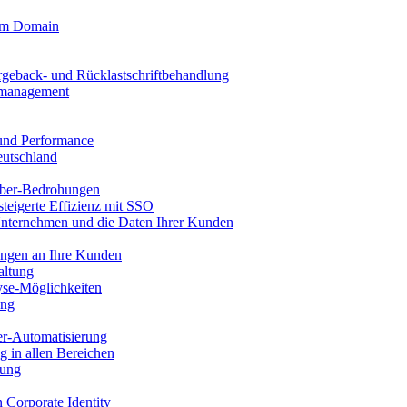
tom Domain
rgeback- und Rücklastschriftbehandlung
llmanagement
 und Performance
eutschland
ber-Bedrohungen
steigerte Effizienz mit SSO
Unternehmen und die Daten Ihrer Kunden
ungen an Ihre Kunden
altung
se-Möglichkeiten
ung
er-Automatisierung
g in allen Bereichen
tung
n Corporate Identity