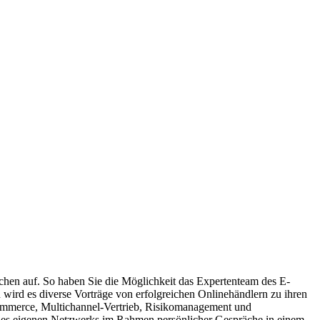
chen auf. So haben Sie die Möglichkeit das Expertenteam des E-
 wird es diverse Vorträge von erfolgreichen Onlinehändlern zu ihren
Commerce, Multichannel-Vertrieb, Risikomanagement und
des eigenen Netzwerks im Rahmen persönlicher Gespräche in einem