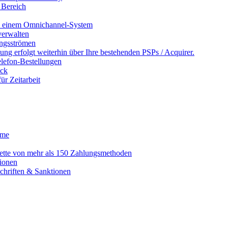
 Bereich
in einem Omnichannel-System
erwalten
ngsströmen
ng erfolgt weiterhin über Ihre bestehenden PSPs / Acquirer.
lefon-Bestellungen
ack
r Zeitarbeit
eme
alette von mehr als 150 Zahlungsmethoden
ionen
schriften & Sanktionen