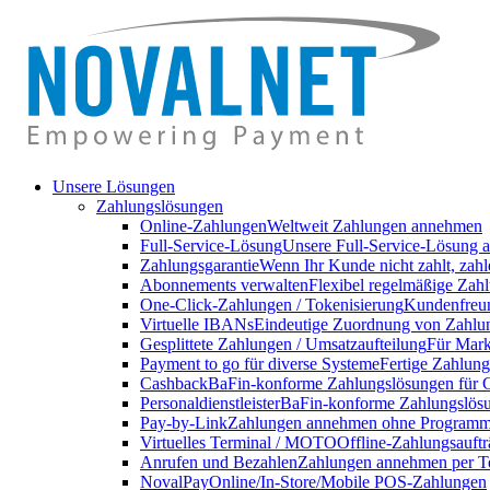
Unsere Lösungen
Zahlungslösungen
Online-Zahlungen
Weltweit Zahlungen annehmen
Full-Service-Lösung
Unsere Full-Service-Lösung a
Zahlungsgarantie
Wenn Ihr Kunde nicht zahlt, zahl
Abonnements verwalten
Flexibel regelmäßige Zahl
One-Click-Zahlungen / Tokenisierung
Kundenfreun
Virtuelle IBANs
Eindeutige Zuordnung von Zahlu
Gesplittete Zahlungen / Umsatzaufteilung
Für Markt
Payment to go für diverse Systeme
Fertige Zahlung
Cashback
BaFin-konforme Zahlungslösungen für 
Personaldienstleister
BaFin-konforme Zahlungslösun
Pay-by-Link
Zahlungen annehmen ohne Programmi
Virtuelles Terminal / MOTO
Offline-Zahlungsauft
Anrufen und Bezahlen
Zahlungen annehmen per T
NovalPay
Online/In-Store/Mobile POS-Zahlungen