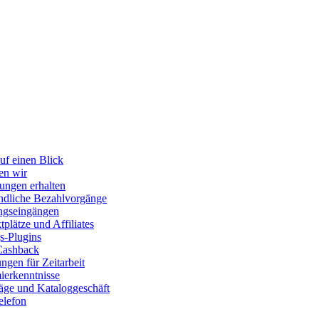
uf einen Blick
en wir
ungen erhalten
dliche Bezahlvorgänge
ngseingängen
plätze und Affiliates
s-Plugins
Cashback
gen für Zeitarbeit
erkenntnisse
räge und Kataloggeschäft
elefon