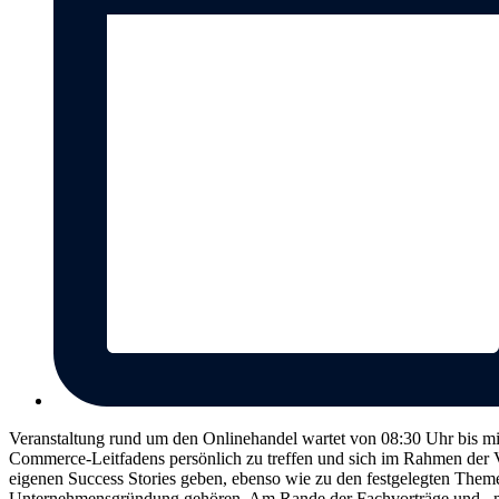
Veranstaltung rund um den Onlinehandel wartet von 08:30 Uhr bis mi
Commerce-Leitfadens persönlich zu treffen und sich im Rahmen der Ver
eigenen Success Stories geben, ebenso wie zu den festgelegten The
Unternehmensgründung gehören. Am Rande der Fachvorträge und –mee