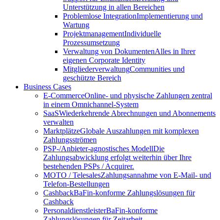
Unterstützung in allen Bereichen
Problemlose Integration
Implementierung und
Wartung
Projektmanagement
Individuelle
Prozessumsetzung
Verwaltung von Dokumenten
Alles in Ihrer
eigenen Corporate Identity
Mitgliederverwaltung
Communities und
geschützte Bereich
Business Cases
E-Commerce
Online- und physische Zahlungen zentral
in einem Omnichannel-System
SaaS
Wiederkehrende Abrechnungen und Abonnements
verwalten
Marktplätze
Globale Auszahlungen mit komplexen
Zahlungsströmen
PSP-/Anbieter‑agnostisches Modell
Die
Zahlungsabwicklung erfolgt weiterhin über Ihre
bestehenden PSPs / Acquirer.
MOTO / Telesales
Zahlungsannahme von E-Mail- und
Telefon-Bestellungen
Cashback
BaFin-konforme Zahlungslösungen für
Cashback
Personaldienstleister
BaFin-konforme
Zahlungslösungen für Zeitarbeit