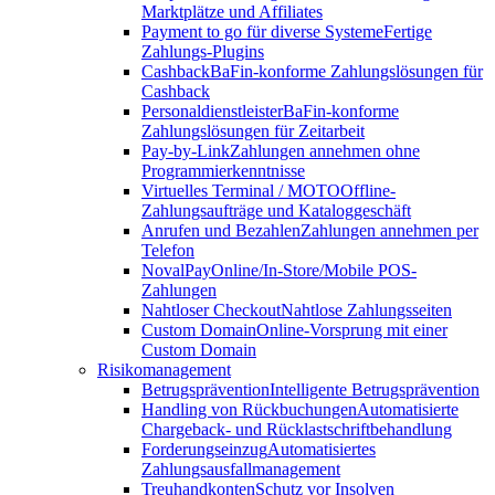
Marktplätze und Affiliates
Payment to go für diverse Systeme
Fertige
Zahlungs-Plugins
Cashback
BaFin-konforme Zahlungslösungen für
Cashback
Personaldienstleister
BaFin-konforme
Zahlungslösungen für Zeitarbeit
Pay-by-Link
Zahlungen annehmen ohne
Programmierkenntnisse
Virtuelles Terminal / MOTO
Offline-
Zahlungsaufträge und Kataloggeschäft
Anrufen und Bezahlen
Zahlungen annehmen per
Telefon
NovalPay
Online/In-Store/Mobile POS-
Zahlungen
Nahtloser Checkout
Nahtlose Zahlungsseiten
Custom Domain
Online-Vorsprung mit einer
Custom Domain
Risikomanagement
Betrugsprävention
Intelligente Betrugsprävention
Handling von Rückbuchungen
Automatisierte
Chargeback- und Rücklastschriftbehandlung
Forderungseinzug
Automatisiertes
Zahlungsausfallmanagement
Treuhandkonten
Schutz vor Insolven