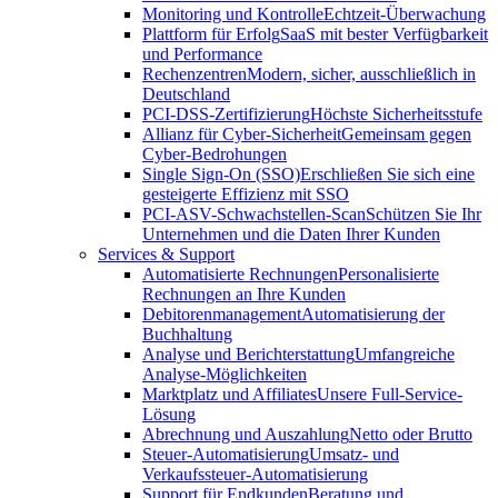
Monitoring und Kontrolle
Echtzeit-Überwachung
Plattform für Erfolg
SaaS mit bester Verfügbarkeit
und Performance
Rechenzentren
Modern, sicher, ausschließlich in
Deutschland
PCI-DSS-Zertifizierung
Höchste Sicherheitsstufe
Allianz für Cyber-Sicherheit
Gemeinsam gegen
Cyber-Bedrohungen
Single Sign-On (SSO)
Erschließen Sie sich eine
gesteigerte Effizienz mit SSO
PCI-ASV-Schwachstellen-Scan
Schützen Sie Ihr
Unternehmen und die Daten Ihrer Kunden
Services & Support
Automatisierte Rechnungen
Personalisierte
Rechnungen an Ihre Kunden
Debitorenmanagement
Automatisierung der
Buchhaltung
Analyse und Berichterstattung
Umfangreiche
Analyse-Möglichkeiten
Marktplatz und Affiliates
Unsere Full-Service-
Lösung
Abrechnung und Auszahlung
Netto oder Brutto
Steuer-Automatisierung
Umsatz- und
Verkaufssteuer-Automatisierung
Support für Endkunden
Beratung und