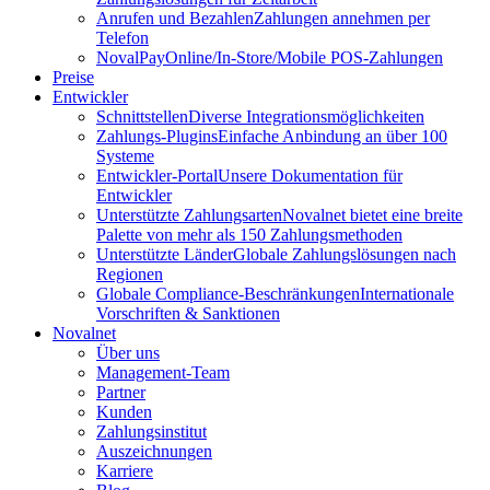
Anrufen und Bezahlen
Zahlungen annehmen per
Telefon
NovalPay
Online/In-Store/Mobile POS-Zahlungen
Preise
Entwickler
Schnittstellen
Diverse Integrationsmöglichkeiten
Zahlungs-Plugins
Einfache Anbindung an über 100
Systeme
Entwickler-Portal
Unsere Dokumentation für
Entwickler
Unterstützte Zahlungsarten
Novalnet bietet eine breite
Palette von mehr als 150 Zahlungsmethoden
Unterstützte Länder
Globale Zahlungslösungen nach
Regionen
Globale Compliance-Beschränkungen
Internationale
Vorschriften & Sanktionen
Novalnet
Über uns
Management-Team
Partner
Kunden
Zahlungsinstitut
Auszeichnungen
Karriere