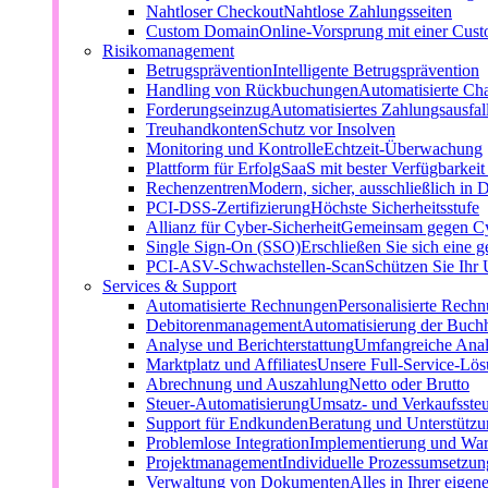
Nahtloser Checkout
Nahtlose Zahlungsseiten
Custom Domain
Online-Vorsprung mit einer Cu
Risikomanagement
Betrugsprävention
Intelligente Betrugsprävention
Handling von Rückbuchungen
Automatisierte Ch
Forderungseinzug
Automatisiertes Zahlungsausfa
Treuhandkonten
Schutz vor Insolven
Monitoring und Kontrolle
Echtzeit-Überwachung
Plattform für Erfolg
SaaS mit bester Verfügbarkei
Rechenzentren
Modern, sicher, ausschließlich in 
PCI-DSS-Zertifizierung
Höchste Sicherheitsstufe
Allianz für Cyber-Sicherheit
Gemeinsam gegen C
Single Sign-On (SSO)
Erschließen Sie sich eine g
PCI-ASV-Schwachstellen-Scan
Schützen Sie Ihr
Services & Support
Automatisierte Rechnungen
Personalisierte Rech
Debitorenmanagement
Automatisierung der Buch
Analyse und Berichterstattung
Umfangreiche Anal
Marktplatz und Affiliates
Unsere Full-Service-Lö
Abrechnung und Auszahlung
Netto oder Brutto
Steuer-Automatisierung
Umsatz- und Verkaufsste
Support für Endkunden
Beratung und Unterstützun
Problemlose Integration
Implementierung und Wa
Projektmanagement
Individuelle Prozessumsetzun
Verwaltung von Dokumenten
Alles in Ihrer eigen