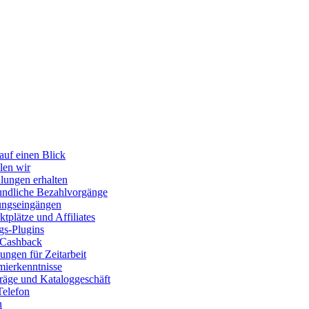
auf einen Blick
len wir
lungen erhalten
ndliche Bezahlvorgänge
ungseingängen
tplätze und Affiliates
gs-Plugins
 Cashback
ngen für Zeitarbeit
ierkenntnisse
räge und Kataloggeschäft
Telefon
n