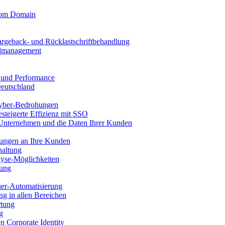
stom Domain
argeback- und Rücklastschriftbehandlung
llmanagement
t und Performance
Deutschland
yber-Bedrohungen
esteigerte Effizienz mit SSO
 Unternehmen und die Daten Ihrer Kunden
nungen an Ihre Kunden
haltung
yse-Möglichkeiten
sung
uer-Automatisierung
g in allen Bereichen
rtung
g
en Corporate Identity