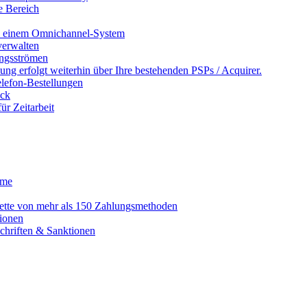
e Bereich
in einem Omnichannel-System
erwalten
ngsströmen
ng erfolgt weiterhin über Ihre bestehenden PSPs / Acquirer.
lefon-Bestellungen
ack
r Zeitarbeit
eme
alette von mehr als 150 Zahlungsmethoden
ionen
schriften & Sanktionen