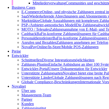
Mitgliederverwaltung
Communities und geschützt
Business Cases
E-Commerce
Online- und physische Zahlungen zentral 
SaaS
Wiederkehrende Abrechnungen und Abonnements v
Marktplätze
Globale Auszahlungen mit komplexen Zahlu
PSP-/Anbieter‑agnostisches Modell
Die Zahlungsabwicklu
MOTO / Telesales
Zahlungsannahme von E-Mail- und Te
Cashback
BaFin-konforme Zahlungslösungen für Cashb
Personaldienstleister
BaFin-konforme Zahlungslösungen fü
Anrufen und Bezahlen
Zahlungen annehmen per Telefon
NovalPay
Online/In-Store/Mobile POS-Zahlungen
Preise
Entwickler
Schnittstellen
Diverse Integrationsmöglichkeiten
Zahlungs-Plugins
Einfache Anbindung an über 100 Syst
Entwickler-Portal
Unsere Dokumentation für Entwickler
Unterstützte Zahlungsarten
Novalnet bietet eine breite P
Unterstützte Länder
Globale Zahlungslösungen nach Reg
Globale Compliance-Beschränkungen
Internationale Vor
Novalnet
Über uns
Management-Team
Partner
Kunden
Zahlungsinstitut