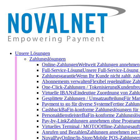
Unsere Lösungen
Zahlungslösungen
Online-Zahlungen
Weltweit Zahlungen annehmen
Full-Service-Lösung
Unsere Full-Service-Lösung 
Zahlungsgarantie
Wenn Ihr Kunde nicht zahlt, zah
Abonnements verwalten
Flexibel regelmäßige Zah
One-Click-Zahlungen / Tokenisierung
Kundenfreu
Virtuelle IBANs
Eindeutige Zuordnung von Zahl
Gesplittete Zahlungen / Umsatzaufteilung
Für Mark
Payment to go für diverse Systeme
Fertige Zahlun
Cashback
BaFin-konforme Zahlungslösungen für
Personaldienstleister
BaFin-konforme Zahlungslösu
Pay-by-Link
Zahlungen annehmen ohne Programm
Virtuelles Terminal / MOTO
Offline-Zahlungsauft
Anrufen und Bezahlen
Zahlungen annehmen per 
NovalPay
Online/In-Store/Mobile POS-Zahlunge