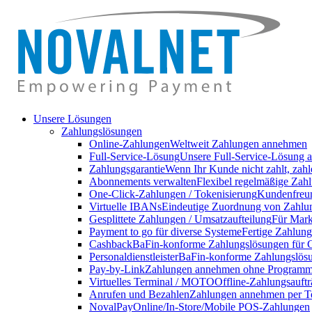
Unsere Lösungen
Zahlungslösungen
Online-Zahlungen
Weltweit Zahlungen annehmen
Full-Service-Lösung
Unsere Full-Service-Lösung a
Zahlungsgarantie
Wenn Ihr Kunde nicht zahlt, zahl
Abonnements verwalten
Flexibel regelmäßige Zahl
One-Click-Zahlungen / Tokenisierung
Kundenfreun
Virtuelle IBANs
Eindeutige Zuordnung von Zahlu
Gesplittete Zahlungen / Umsatzaufteilung
Für Markt
Payment to go für diverse Systeme
Fertige Zahlung
Cashback
BaFin-konforme Zahlungslösungen für 
Personaldienstleister
BaFin-konforme Zahlungslösun
Pay-by-Link
Zahlungen annehmen ohne Programmi
Virtuelles Terminal / MOTO
Offline-Zahlungsauft
Anrufen und Bezahlen
Zahlungen annehmen per T
NovalPay
Online/In-Store/Mobile POS-Zahlungen