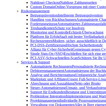
Nahtloser Checkout
Nahtlose Zahlungsseiten
Custom Domain
Online-Vorsprung mit einer Cus
Risikomanagement
Betrugsprävention
Intelligente Betrugsprävention
Handling von Rückbuchungen
Automatisierte Cha
Forderungseinzug
Automatisiertes Zahlungsausfa
Treuhandkonten
Schutz vor Insolven
Monitoring und Kontrolle
Echtzeit-Überwachung
Plattform für Erfolg
SaaS mit bester Verfügbarkeit
Rechenzentren
Modern, sicher, ausschließlich in D
PCI-DSS-Zertifizierung
Höchste Sicherheitsstufe
Allianz für Cyber-Sicherheit
Gemeinsam gegen Cy
Single Sign-On (SSO)
Erschließen Sie sich eine ge
PCI-ASV-Schwachstellen-Scan
Schützen Sie Ihr 
Services & Support
Automatisierte Rechnungen
Personalisierte Rechn
Debitorenmanagement
Automatisierung der Buchh
Analyse und Berichterstattung
Umfangreiche Analy
Marktplatz und Affiliates
Unsere Full-Service-Lös
Abrechnung und Auszahlung
Netto oder Brutto
Steuer-Automatisierung
Umsatz- und Verkaufssteu
Support für Endkunden
Beratung und Unterstützun
Problemlose Integration
Implementierung und War
Projektmanagement
Individuelle Prozessumsetzung
Verwaltung von Dokumenten
Alles in Ihrer eigene