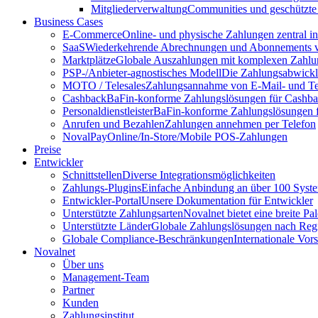
Mitgliederverwaltung
Communities und geschützte
Business Cases
E-Commerce
Online- und physische Zahlungen zentral 
SaaS
Wiederkehrende Abrechnungen und Abonnements v
Marktplätze
Globale Auszahlungen mit komplexen Zahlu
PSP-/Anbieter‑agnostisches Modell
Die Zahlungsabwicklu
MOTO / Telesales
Zahlungsannahme von E-Mail- und Te
Cashback
BaFin-konforme Zahlungslösungen für Cashb
Personaldienstleister
BaFin-konforme Zahlungslösungen fü
Anrufen und Bezahlen
Zahlungen annehmen per Telefon
NovalPay
Online/In-Store/Mobile POS-Zahlungen
Preise
Entwickler
Schnittstellen
Diverse Integrationsmöglichkeiten
Zahlungs-Plugins
Einfache Anbindung an über 100 Syst
Entwickler-Portal
Unsere Dokumentation für Entwickler
Unterstützte Zahlungsarten
Novalnet bietet eine breite P
Unterstützte Länder
Globale Zahlungslösungen nach Reg
Globale Compliance-Beschränkungen
Internationale Vor
Novalnet
Über uns
Management-Team
Partner
Kunden
Zahlungsinstitut