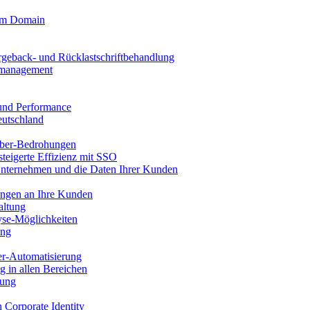
tom Domain
rgeback- und Rücklastschriftbehandlung
llmanagement
 und Performance
eutschland
ber-Bedrohungen
steigerte Effizienz mit SSO
Unternehmen und die Daten Ihrer Kunden
ungen an Ihre Kunden
altung
se-Möglichkeiten
ung
er-Automatisierung
g in allen Bereichen
tung
n Corporate Identity