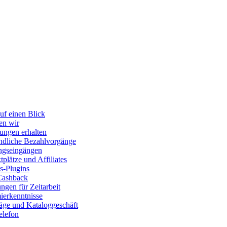
uf einen Blick
en wir
ungen erhalten
dliche Bezahlvorgänge
ngseingängen
plätze und Affiliates
s-Plugins
Cashback
gen für Zeitarbeit
erkenntnisse
räge und Kataloggeschäft
elefon