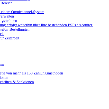
 Bereich
in einem Omnichannel-System
erwalten
ngsströmen
ng erfolgt weiterhin über Ihre bestehenden PSPs / Acquirer.
lefon-Bestellungen
ack
r Zeitarbeit
eme
alette von mehr als 150 Zahlungsmethoden
ionen
schriften & Sanktionen