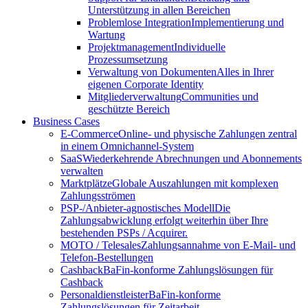
Unterstützung in allen Bereichen
Problemlose Integration
Implementierung und
Wartung
Projektmanagement
Individuelle
Prozessumsetzung
Verwaltung von Dokumenten
Alles in Ihrer
eigenen Corporate Identity
Mitgliederverwaltung
Communities und
geschützte Bereich
Business Cases
E-Commerce
Online- und physische Zahlungen zentral
in einem Omnichannel-System
SaaS
Wiederkehrende Abrechnungen und Abonnements
verwalten
Marktplätze
Globale Auszahlungen mit komplexen
Zahlungsströmen
PSP-/Anbieter‑agnostisches Modell
Die
Zahlungsabwicklung erfolgt weiterhin über Ihre
bestehenden PSPs / Acquirer.
MOTO / Telesales
Zahlungsannahme von E-Mail- und
Telefon-Bestellungen
Cashback
BaFin-konforme Zahlungslösungen für
Cashback
Personaldienstleister
BaFin-konforme
Zahlungslösungen für Zeitarbeit