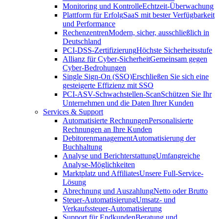
Monitoring und Kontrolle
Echtzeit-Überwachung
Plattform für Erfolg
SaaS mit bester Verfügbarkeit
und Performance
Rechenzentren
Modern, sicher, ausschließlich in
Deutschland
PCI-DSS-Zertifizierung
Höchste Sicherheitsstufe
Allianz für Cyber-Sicherheit
Gemeinsam gegen
Cyber-Bedrohungen
Single Sign-On (SSO)
Erschließen Sie sich eine
gesteigerte Effizienz mit SSO
PCI-ASV-Schwachstellen-Scan
Schützen Sie Ihr
Unternehmen und die Daten Ihrer Kunden
Services & Support
Automatisierte Rechnungen
Personalisierte
Rechnungen an Ihre Kunden
Debitorenmanagement
Automatisierung der
Buchhaltung
Analyse und Berichterstattung
Umfangreiche
Analyse-Möglichkeiten
Marktplatz und Affiliates
Unsere Full-Service-
Lösung
Abrechnung und Auszahlung
Netto oder Brutto
Steuer-Automatisierung
Umsatz- und
Verkaufssteuer-Automatisierung
Support für Endkunden
Beratung und