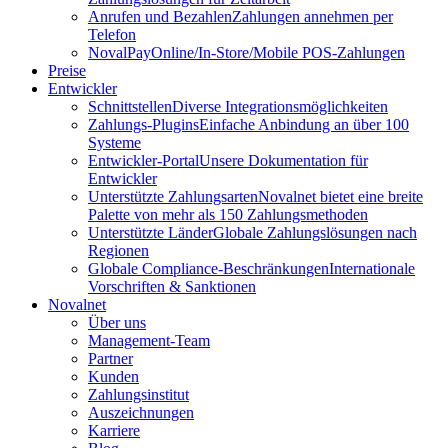
Anrufen und Bezahlen
Zahlungen annehmen per
Telefon
NovalPay
Online/In-Store/Mobile POS-Zahlungen
Preise
Entwickler
Schnittstellen
Diverse Integrationsmöglichkeiten
Zahlungs-Plugins
Einfache Anbindung an über 100
Systeme
Entwickler-Portal
Unsere Dokumentation für
Entwickler
Unterstützte Zahlungsarten
Novalnet bietet eine breite
Palette von mehr als 150 Zahlungsmethoden
Unterstützte Länder
Globale Zahlungslösungen nach
Regionen
Globale Compliance-Beschränkungen
Internationale
Vorschriften & Sanktionen
Novalnet
Über uns
Management-Team
Partner
Kunden
Zahlungsinstitut
Auszeichnungen
Karriere