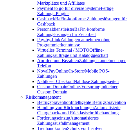
Marktplätze und Affiliates
Payment to go für diverse Systeme
Fertige
Zahlungs-Plugins
Cashback
BaFin-konforme Zahlungslösungen für
Cashback
Personaldienstleister
BaFin-konforme
Zahlungslösungen für Zeitarbeit
Pay-by-Link
Zahlungen annehmen ohne
Programmierkenntnisse
Virtuelles Terminal / MOTO
Offline-
Zahlungsaufträge und Kataloggeschäft
Anrufen und Bezahlen
Zahlungen annehmen per
Telefon
NovalPay
Online/In-Store/Mobile POS-
Zahlungen
Nahtloser Checkout
Nahtlose Zahlungsseiten
Custom Domain
Online-Vorsprung mit einer
Custom Domain
Risikomanagement
Betrugsprävention
Intelligente Betrugsprävention
Handling von Rückbuchungen
Automatisierte
Chargeback- und Rücklastschriftbehandlung
Forderungseinzug
Automatisiertes
Zahlungsausfallmanagement
Treuhandkonten
Schutz vor Insolven