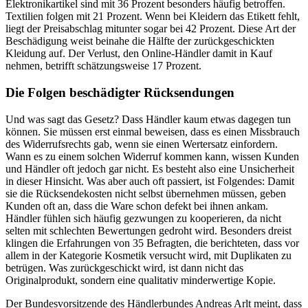
Elektronikartikel sind mit 36 Prozent besonders häufig betroffen.
Textilien folgen mit 21 Prozent. Wenn bei Kleidern das Etikett fehlt,
liegt der Preisabschlag mitunter sogar bei 42 Prozent. Diese Art der
Beschädigung weist beinahe die Hälfte der zurückgeschickten
Kleidung auf. Der Verlust, den Online-Händler damit in Kauf
nehmen, betrifft schätzungsweise 17 Prozent.
Die Folgen beschädigter Rücksendungen
Und was sagt das Gesetz? Dass Händler kaum etwas dagegen tun
können. Sie müssen erst einmal beweisen, dass es einen Missbrauch
des Widerrufsrechts gab, wenn sie einen Wertersatz einfordern.
Wann es zu einem solchen Widerruf kommen kann, wissen Kunden
und Händler oft jedoch gar nicht. Es besteht also eine Unsicherheit
in dieser Hinsicht. Was aber auch oft passiert, ist Folgendes: Damit
sie die Rücksendekosten nicht selbst übernehmen müssen, geben
Kunden oft an, dass die Ware schon defekt bei ihnen ankam.
Händler fühlen sich häufig gezwungen zu kooperieren, da nicht
selten mit schlechten Bewertungen gedroht wird. Besonders dreist
klingen die Erfahrungen von 35 Befragten, die berichteten, dass vor
allem in der Kategorie Kosmetik versucht wird, mit Duplikaten zu
betrügen. Was zurückgeschickt wird, ist dann nicht das
Originalprodukt, sondern eine qualitativ minderwertige Kopie.
Der Bundesvorsitzende des Händlerbundes Andreas Arlt meint, dass