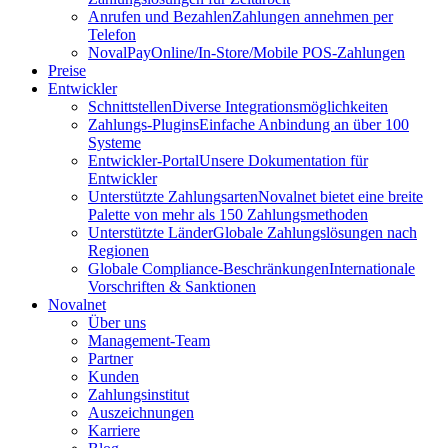
Anrufen und Bezahlen
Zahlungen annehmen per
Telefon
NovalPay
Online/In-Store/Mobile POS-Zahlungen
Preise
Entwickler
Schnittstellen
Diverse Integrationsmöglichkeiten
Zahlungs-Plugins
Einfache Anbindung an über 100
Systeme
Entwickler-Portal
Unsere Dokumentation für
Entwickler
Unterstützte Zahlungsarten
Novalnet bietet eine breite
Palette von mehr als 150 Zahlungsmethoden
Unterstützte Länder
Globale Zahlungslösungen nach
Regionen
Globale Compliance-Beschränkungen
Internationale
Vorschriften & Sanktionen
Novalnet
Über uns
Management-Team
Partner
Kunden
Zahlungsinstitut
Auszeichnungen
Karriere