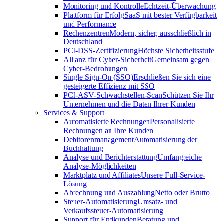
Monitoring und Kontrolle
Echtzeit-Überwachung
Plattform für Erfolg
SaaS mit bester Verfügbarkeit
und Performance
Rechenzentren
Modern, sicher, ausschließlich in
Deutschland
PCI-DSS-Zertifizierung
Höchste Sicherheitsstufe
Allianz für Cyber-Sicherheit
Gemeinsam gegen
Cyber-Bedrohungen
Single Sign-On (SSO)
Erschließen Sie sich eine
gesteigerte Effizienz mit SSO
PCI-ASV-Schwachstellen-Scan
Schützen Sie Ihr
Unternehmen und die Daten Ihrer Kunden
Services & Support
Automatisierte Rechnungen
Personalisierte
Rechnungen an Ihre Kunden
Debitorenmanagement
Automatisierung der
Buchhaltung
Analyse und Berichterstattung
Umfangreiche
Analyse-Möglichkeiten
Marktplatz und Affiliates
Unsere Full-Service-
Lösung
Abrechnung und Auszahlung
Netto oder Brutto
Steuer-Automatisierung
Umsatz- und
Verkaufssteuer-Automatisierung
Support für Endkunden
Beratung und