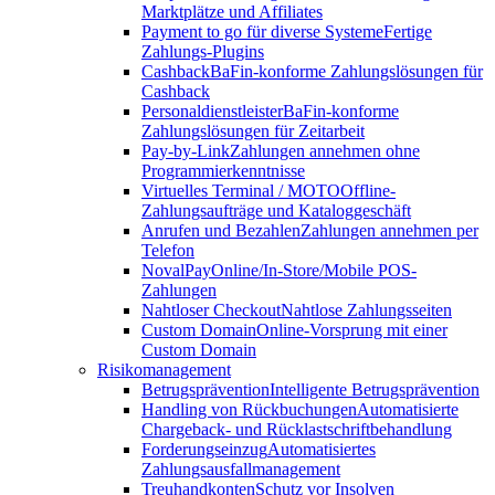
Marktplätze und Affiliates
Payment to go für diverse Systeme
Fertige
Zahlungs-Plugins
Cashback
BaFin-konforme Zahlungslösungen für
Cashback
Personaldienstleister
BaFin-konforme
Zahlungslösungen für Zeitarbeit
Pay-by-Link
Zahlungen annehmen ohne
Programmierkenntnisse
Virtuelles Terminal / MOTO
Offline-
Zahlungsaufträge und Kataloggeschäft
Anrufen und Bezahlen
Zahlungen annehmen per
Telefon
NovalPay
Online/In-Store/Mobile POS-
Zahlungen
Nahtloser Checkout
Nahtlose Zahlungsseiten
Custom Domain
Online-Vorsprung mit einer
Custom Domain
Risikomanagement
Betrugsprävention
Intelligente Betrugsprävention
Handling von Rückbuchungen
Automatisierte
Chargeback- und Rücklastschriftbehandlung
Forderungseinzug
Automatisiertes
Zahlungsausfallmanagement
Treuhandkonten
Schutz vor Insolven