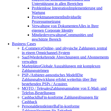
Unterstützung in allen Bereichen
Problemlose Integration
Implementierung und
Wartung
Projektmanagement
Individuelle
Prozessumsetzung
Verwaltung von Dokumenten
Alles in Ihrer
eigenen Corporate Identity
Mitgliederverwaltung
Communities und
geschützte Bereich
Business Cases
E-Commerce
Online- und physische Zahlungen zentral
in einem Omnichannel-System
SaaS
Wiederkehrende Abrechnungen und Abonnements
verwalten
Marktplätze
Globale Auszahlungen mit komplexen
Zahlungsströmen
PSP-/Anbieter‑agnostisches Modell
Die
Zahlungsabwicklung erfolgt weiterhin über Ihre
bestehenden PSPs / Acquirer.
MOTO / Telesales
Zahlungsannahme von E-Mail- und
Telefon-Bestellungen
Cashback
BaFin-konforme Zahlungslösungen für
Cashback
Personaldienstleister
BaFin-konforme
Zahlungslösungen für Zeitarbeit