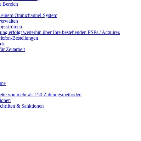
e Bereich
in einem Omnichannel-System
erwalten
ngsströmen
ng erfolgt weiterhin über Ihre bestehenden PSPs / Acquirer.
lefon-Bestellungen
ack
r Zeitarbeit
eme
alette von mehr als 150 Zahlungsmethoden
ionen
schriften & Sanktionen