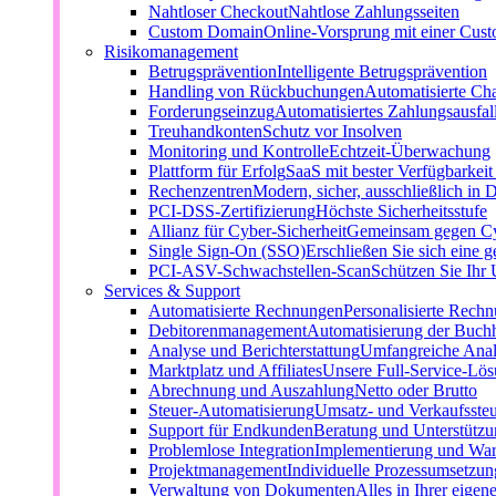
Nahtloser Checkout
Nahtlose Zahlungsseiten
Custom Domain
Online-Vorsprung mit einer Cu
Risikomanagement
Betrugsprävention
Intelligente Betrugsprävention
Handling von Rückbuchungen
Automatisierte Ch
Forderungseinzug
Automatisiertes Zahlungsausfa
Treuhandkonten
Schutz vor Insolven
Monitoring und Kontrolle
Echtzeit-Überwachung
Plattform für Erfolg
SaaS mit bester Verfügbarkei
Rechenzentren
Modern, sicher, ausschließlich in 
PCI-DSS-Zertifizierung
Höchste Sicherheitsstufe
Allianz für Cyber-Sicherheit
Gemeinsam gegen C
Single Sign-On (SSO)
Erschließen Sie sich eine g
PCI-ASV-Schwachstellen-Scan
Schützen Sie Ihr
Services & Support
Automatisierte Rechnungen
Personalisierte Rech
Debitorenmanagement
Automatisierung der Buch
Analyse und Berichterstattung
Umfangreiche Anal
Marktplatz und Affiliates
Unsere Full-Service-Lö
Abrechnung und Auszahlung
Netto oder Brutto
Steuer-Automatisierung
Umsatz- und Verkaufsste
Support für Endkunden
Beratung und Unterstützun
Problemlose Integration
Implementierung und Wa
Projektmanagement
Individuelle Prozessumsetzun
Verwaltung von Dokumenten
Alles in Ihrer eigen