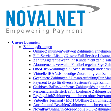
Unsere Lösungen
Zahlungslösungen
Online-Zahlungen
Weltweit Zahlungen annehmen
Full-Service-Lösung
Unsere Full-Service-Lösung 
Zahlungsgarantie
Wenn Ihr Kunde nicht zahlt, zah
Abonnements verwalten
Flexibel regelmäßige Zah
One-Click-Zahlungen / Tokenisierung
Kundenfreu
Virtuelle IBANs
Eindeutige Zuordnung von Zahl
Gesplittete Zahlungen / Umsatzaufteilung
Für Mark
Payment to go für diverse Systeme
Fertige Zahlun
Cashback
BaFin-konforme Zahlungslösungen für
Personaldienstleister
BaFin-konforme Zahlungslösu
Pay-by-Link
Zahlungen annehmen ohne Programm
Virtuelles Terminal / MOTO
Offline-Zahlungsauft
Anrufen und Bezahlen
Zahlungen annehmen per 
NovalPay
Online/In-Store/Mobile POS-Zahlunge