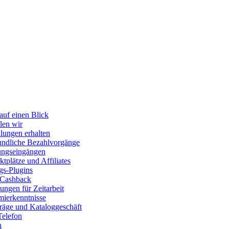
auf einen Blick
len wir
lungen erhalten
ndliche Bezahlvorgänge
ungseingängen
tplätze und Affiliates
gs-Plugins
 Cashback
ngen für Zeitarbeit
ierkenntnisse
räge und Kataloggeschäft
Telefon
n