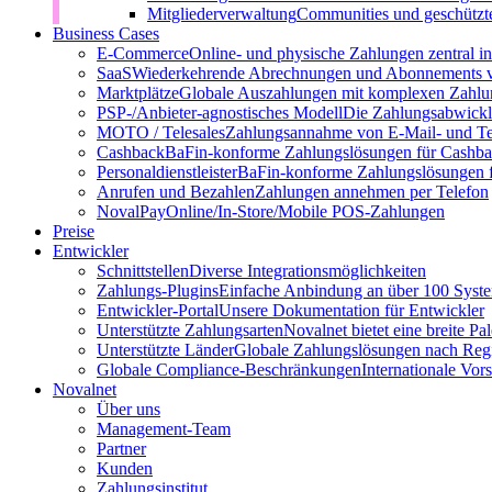
Mitgliederverwaltung
Communities und geschützt
Business Cases
E-Commerce
Online- und physische Zahlungen zentral 
SaaS
Wiederkehrende Abrechnungen und Abonnements v
Marktplätze
Globale Auszahlungen mit komplexen Zahlu
PSP-/Anbieter‑agnostisches Modell
Die Zahlungsabwicklu
MOTO / Telesales
Zahlungsannahme von E-Mail- und Te
Cashback
BaFin-konforme Zahlungslösungen für Cashb
Personaldienstleister
BaFin-konforme Zahlungslösungen fü
Anrufen und Bezahlen
Zahlungen annehmen per Telefon
NovalPay
Online/In-Store/Mobile POS-Zahlungen
Preise
Entwickler
Schnittstellen
Diverse Integrationsmöglichkeiten
Zahlungs-Plugins
Einfache Anbindung an über 100 Syst
Entwickler-Portal
Unsere Dokumentation für Entwickler
Unterstützte Zahlungsarten
Novalnet bietet eine breite P
Unterstützte Länder
Globale Zahlungslösungen nach Reg
Globale Compliance-Beschränkungen
Internationale Vor
Novalnet
Über uns
Management-Team
Partner
Kunden
Zahlungsinstitut