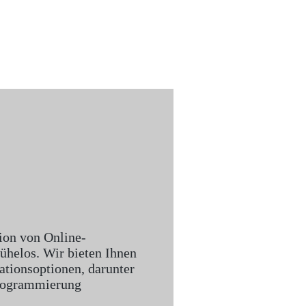
tion von Online-
helos. Wir bieten Ihnen
ationsoptionen, darunter
Programmierung