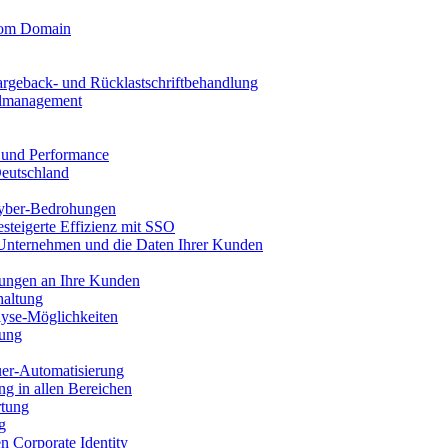
stom Domain
argeback- und Rücklastschriftbehandlung
llmanagement
t und Performance
Deutschland
yber-Bedrohungen
esteigerte Effizienz mit SSO
 Unternehmen und die Daten Ihrer Kunden
nungen an Ihre Kunden
haltung
yse-Möglichkeiten
sung
uer-Automatisierung
g in allen Bereichen
rtung
g
en Corporate Identity