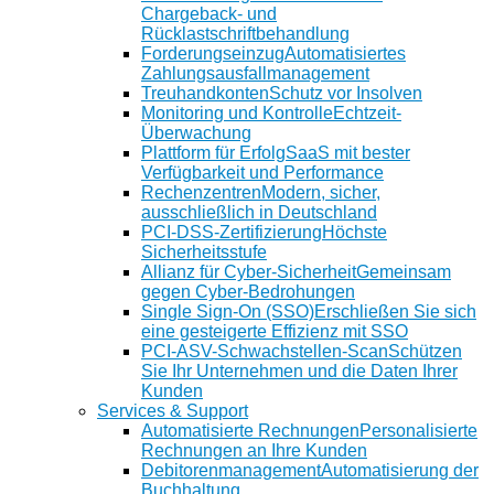
Chargeback- und
Rücklastschriftbehandlung
Forderungseinzug
Automatisiertes
Zahlungsausfallmanagement
Treuhandkonten
Schutz vor Insolven
Monitoring und Kontrolle
Echtzeit-
Überwachung
Plattform für Erfolg
SaaS mit bester
Verfügbarkeit und Performance
Rechenzentren
Modern, sicher,
ausschließlich in Deutschland
PCI-DSS-Zertifizierung
Höchste
Sicherheitsstufe
Allianz für Cyber-Sicherheit
Gemeinsam
gegen Cyber-Bedrohungen
Single Sign-On (SSO)
Erschließen Sie sich
eine gesteigerte Effizienz mit SSO
PCI-ASV-Schwachstellen-Scan
Schützen
Sie Ihr Unternehmen und die Daten Ihrer
Kunden
Services & Support
Automatisierte Rechnungen
Personalisierte
Rechnungen an Ihre Kunden
Debitorenmanagement
Automatisierung der
Buchhaltung