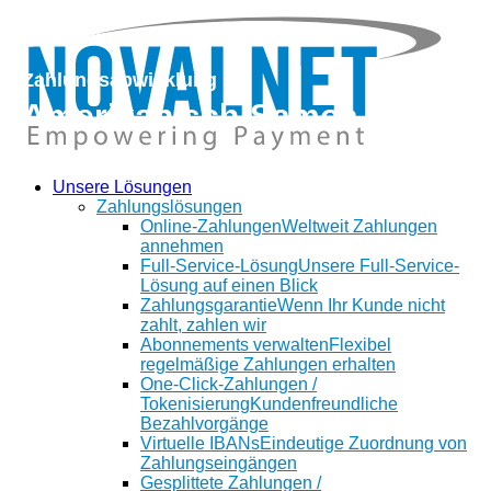
zurück
Zahlungsabwicklung in
Amerikanisch-Samoa
Unsere Lösungen
Zahlungslösungen
Online-Zahlungen
Weltweit Zahlungen
annehmen
Full-Service-Lösung
Unsere Full-Service-
Lösung auf einen Blick
Zahlungsgarantie
Wenn Ihr Kunde nicht
zahlt, zahlen wir
Abonnements verwalten
Flexibel
regelmäßige Zahlungen erhalten
One-Click-Zahlungen /
Tokenisierung
Kundenfreundliche
Bezahlvorgänge
Virtuelle IBANs
Eindeutige Zuordnung von
Zahlungseingängen
Gesplittete Zahlungen /