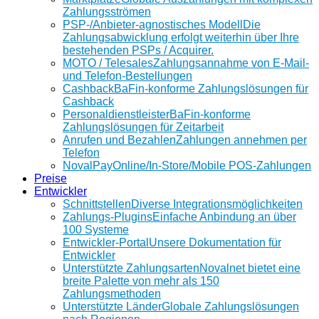
Zahlungsströmen
PSP-/Anbieter‑agnostisches Modell
Die
Zahlungsabwicklung erfolgt weiterhin über Ihre
bestehenden PSPs / Acquirer.
MOTO / Telesales
Zahlungsannahme von E-Mail-
und Telefon-Bestellungen
Cashback
BaFin-konforme Zahlungslösungen für
Cashback
Personaldienstleister
BaFin-konforme
Zahlungslösungen für Zeitarbeit
Anrufen und Bezahlen
Zahlungen annehmen per
Telefon
NovalPay
Online/In-Store/Mobile POS-Zahlungen
Preise
Entwickler
Schnittstellen
Diverse Integrationsmöglichkeiten
Zahlungs-Plugins
Einfache Anbindung an über
100 Systeme
Entwickler-Portal
Unsere Dokumentation für
Entwickler
Unterstützte Zahlungsarten
Novalnet bietet eine
breite Palette von mehr als 150
Zahlungsmethoden
Unterstützte Länder
Globale Zahlungslösungen