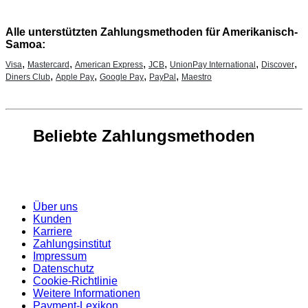
Alle unterstützten Zahlungsmethoden für Amerikanisch-
Samoa:
,
,
,
,
,
,
Visa
Mastercard
American Express
JCB
UnionPay International
Discover
,
,
,
,
Diners Club
Apple Pay
Google Pay
PayPal
Maestro
Beliebte Zahlungsmethoden
Über uns
Kunden
Karriere
Zahlungsinstitut
Impressum
Datenschutz
Cookie-Richtlinie
Weitere Informationen
Payment-Lexikon