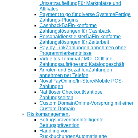
Umsatzaufteilung
Für Marktplätze und
Affiliates
Payment to go für diverse Systeme
Fertige
Zahlungs-Plugins
Cashback
BaFin-konforme
Zahlungslösungen für Cashback
Personaldienstleister
BaFin-konforme
Zahlungslösungen für Zeitarbeit
Pay-by-Link
Zahlungen annehmen ohne
Programmierkenntnisse
Virtuelles Terminal / MOTO
Offline-
Zahlungsaufträge und Kataloggeschäft
Anrufen und Bezahlen
Zahlungen
annehmen per Telefon
NovalPay
Online/In-Store/Mobile POS-
Zahlungen
Nahtloser Checkout
Nahtlose
Zahlungsseiten
Custom Domain
Online-Vorsprung mit einer
Custom Domain
Risikomanagement
Betrugsprävention
Intelligente
Betrugsprävention
Handling von
Rückbuchungen
Automatisierte