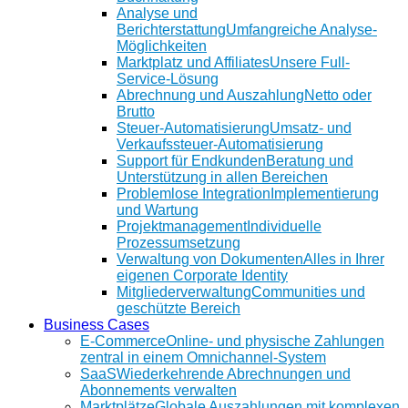
Analyse und
Berichterstattung
Umfangreiche Analyse-
Möglichkeiten
Marktplatz und Affiliates
Unsere Full-
Service-Lösung
Abrechnung und Auszahlung
Netto oder
Brutto
Steuer-Automatisierung
Umsatz- und
Verkaufssteuer-Automatisierung
Support für Endkunden
Beratung und
Unterstützung in allen Bereichen
Problemlose Integration
Implementierung
und Wartung
Projektmanagement
Individuelle
Prozessumsetzung
Verwaltung von Dokumenten
Alles in Ihrer
eigenen Corporate Identity
Mitgliederverwaltung
Communities und
geschützte Bereich
Business Cases
E-Commerce
Online- und physische Zahlungen
zentral in einem Omnichannel-System
SaaS
Wiederkehrende Abrechnungen und
Abonnements verwalten
Marktplätze
Globale Auszahlungen mit komplexen