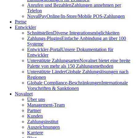
Anrufen und Bezahlen
Zahlungen annehmen per
Telefon
NovalPay
Online/In-Store/Mobile POS-Zahlungen
Preise
Entwickler
Schnittstellen
Diverse Integrationsmöglichkeiten
Zahlungs-Plugins
Einfache Anbindung an über 100
Systeme
Entwickler-Portal
Unsere Dokumentation für
Entwickler
Unterstützte Zahlungsarten
Novalnet bietet eine breite
Palette von mehr als 150 Zahlungsmethoden
Unterstützte Länder
Globale Zahlungslösungen nach
Regionen
Globale Compliance-Beschränkungen
Internationale
Vorschriften & Sanktionen
Novalnet
Über uns
Management-Team
Partner
Kunden
Zahlungsinstitut
Auszeichnungen
Karriere