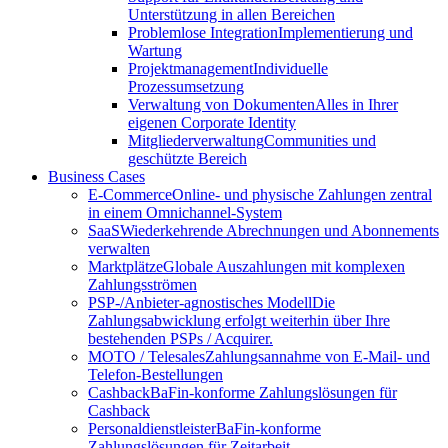
Unterstützung in allen Bereichen
Problemlose Integration
Implementierung und
Wartung
Projektmanagement
Individuelle
Prozessumsetzung
Verwaltung von Dokumenten
Alles in Ihrer
eigenen Corporate Identity
Mitgliederverwaltung
Communities und
geschützte Bereich
Business Cases
E-Commerce
Online- und physische Zahlungen zentral
in einem Omnichannel-System
SaaS
Wiederkehrende Abrechnungen und Abonnements
verwalten
Marktplätze
Globale Auszahlungen mit komplexen
Zahlungsströmen
PSP-/Anbieter‑agnostisches Modell
Die
Zahlungsabwicklung erfolgt weiterhin über Ihre
bestehenden PSPs / Acquirer.
MOTO / Telesales
Zahlungsannahme von E-Mail- und
Telefon-Bestellungen
Cashback
BaFin-konforme Zahlungslösungen für
Cashback
Personaldienstleister
BaFin-konforme
Zahlungslösungen für Zeitarbeit