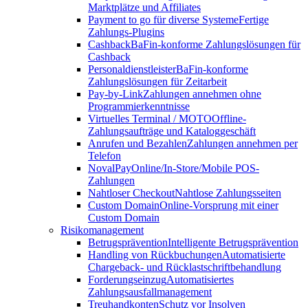
Marktplätze und Affiliates
Payment to go für diverse Systeme
Fertige
Zahlungs-Plugins
Cashback
BaFin-konforme Zahlungslösungen für
Cashback
Personaldienstleister
BaFin-konforme
Zahlungslösungen für Zeitarbeit
Pay-by-Link
Zahlungen annehmen ohne
Programmierkenntnisse
Virtuelles Terminal / MOTO
Offline-
Zahlungsaufträge und Kataloggeschäft
Anrufen und Bezahlen
Zahlungen annehmen per
Telefon
NovalPay
Online/In-Store/Mobile POS-
Zahlungen
Nahtloser Checkout
Nahtlose Zahlungsseiten
Custom Domain
Online-Vorsprung mit einer
Custom Domain
Risikomanagement
Betrugsprävention
Intelligente Betrugsprävention
Handling von Rückbuchungen
Automatisierte
Chargeback- und Rücklastschriftbehandlung
Forderungseinzug
Automatisiertes
Zahlungsausfallmanagement
Treuhandkonten
Schutz vor Insolven