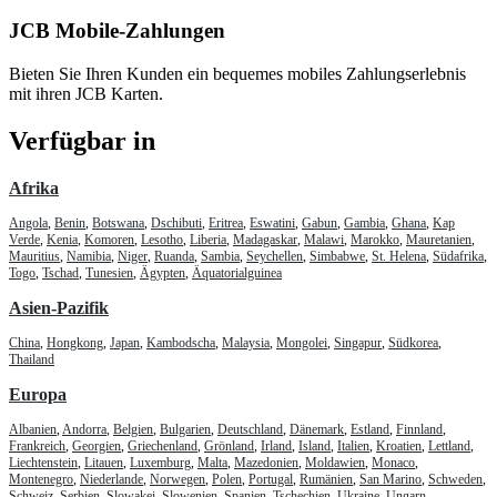
JCB Mobile-Zahlungen
Bieten Sie Ihren Kunden ein bequemes mobiles Zahlungserlebnis
mit ihren JCB Karten.
Verfügbar in
Afrika
Angola
,
Benin
,
Botswana
,
Dschibuti
,
Eritrea
,
Eswatini
,
Gabun
,
Gambia
,
Ghana
,
Kap
Verde
,
Kenia
,
Komoren
,
Lesotho
,
Liberia
,
Madagaskar
,
Malawi
,
Marokko
,
Mauretanien
,
Mauritius
,
Namibia
,
Niger
,
Ruanda
,
Sambia
,
Seychellen
,
Simbabwe
,
St. Helena
,
Südafrika
,
Togo
,
Tschad
,
Tunesien
,
Ägypten
,
Äquatorialguinea
Asien-Pazifik
China
,
Hongkong
,
Japan
,
Kambodscha
,
Malaysia
,
Mongolei
,
Singapur
,
Südkorea
,
Thailand
Europa
Albanien
,
Andorra
,
Belgien
,
Bulgarien
,
Deutschland
,
Dänemark
,
Estland
,
Finnland
,
Frankreich
,
Georgien
,
Griechenland
,
Grönland
,
Irland
,
Island
,
Italien
,
Kroatien
,
Lettland
,
Liechtenstein
,
Litauen
,
Luxemburg
,
Malta
,
Mazedonien
,
Moldawien
,
Monaco
,
Montenegro
,
Niederlande
,
Norwegen
,
Polen
,
Portugal
,
Rumänien
,
San Marino
,
Schweden
,
Schweiz
,
Serbien
,
Slowakei
,
Slowenien
,
Spanien
,
Tschechien
,
Ukraine
,
Ungarn
,