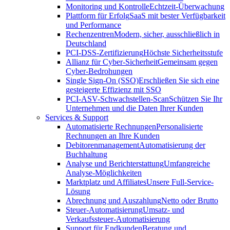
Monitoring und Kontrolle
Echtzeit-Überwachung
Plattform für Erfolg
SaaS mit bester Verfügbarkeit
und Performance
Rechenzentren
Modern, sicher, ausschließlich in
Deutschland
PCI-DSS-Zertifizierung
Höchste Sicherheitsstufe
Allianz für Cyber-Sicherheit
Gemeinsam gegen
Cyber-Bedrohungen
Single Sign-On (SSO)
Erschließen Sie sich eine
gesteigerte Effizienz mit SSO
PCI-ASV-Schwachstellen-Scan
Schützen Sie Ihr
Unternehmen und die Daten Ihrer Kunden
Services & Support
Automatisierte Rechnungen
Personalisierte
Rechnungen an Ihre Kunden
Debitorenmanagement
Automatisierung der
Buchhaltung
Analyse und Berichterstattung
Umfangreiche
Analyse-Möglichkeiten
Marktplatz und Affiliates
Unsere Full-Service-
Lösung
Abrechnung und Auszahlung
Netto oder Brutto
Steuer-Automatisierung
Umsatz- und
Verkaufssteuer-Automatisierung
Support für Endkunden
Beratung und