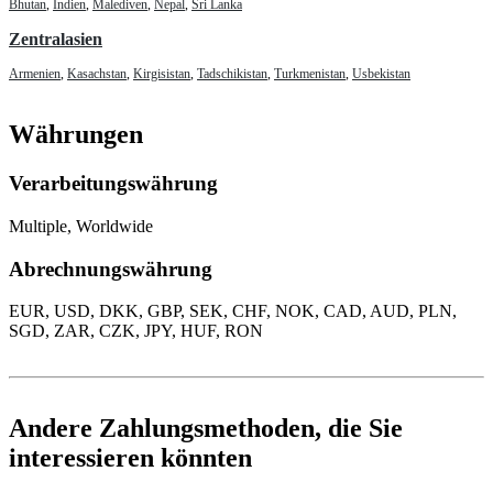
Bhutan
,
Indien
,
Malediven
,
Nepal
,
Sri Lanka
Zentralasien
Armenien
,
Kasachstan
,
Kirgisistan
,
Tadschikistan
,
Turkmenistan
,
Usbekistan
Währungen
Verarbeitungswährung
Multiple, Worldwide
Abrechnungswährung
EUR, USD, DKK, GBP, SEK, CHF, NOK, CAD, AUD, PLN,
SGD, ZAR, CZK, JPY, HUF, RON
Andere Zahlungsmethoden, die Sie
interessieren könnten