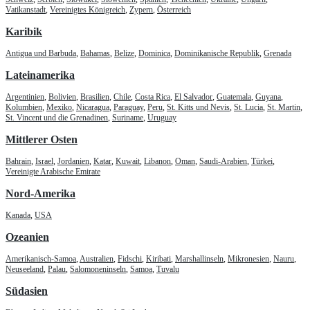
Vatikanstadt
,
Vereinigtes Königreich
,
Zypern
,
Österreich
Karibik
Antigua und Barbuda
,
Bahamas
,
Belize
,
Dominica
,
Dominikanische Republik
,
Grenada
Lateinamerika
Argentinien
,
Bolivien
,
Brasilien
,
Chile
,
Costa Rica
,
El Salvador
,
Guatemala
,
Guyana
,
Kolumbien
,
Mexiko
,
Nicaragua
,
Paraguay
,
Peru
,
St. Kitts und Nevis
,
St. Lucia
,
St. Martin
,
St. Vincent und die Grenadinen
,
Suriname
,
Uruguay
Mittlerer Osten
Bahrain
,
Israel
,
Jordanien
,
Katar
,
Kuwait
,
Libanon
,
Oman
,
Saudi-Arabien
,
Türkei
,
Vereinigte Arabische Emirate
Nord-Amerika
Kanada
,
USA
Ozeanien
Amerikanisch-Samoa
,
Australien
,
Fidschi
,
Kiribati
,
Marshallinseln
,
Mikronesien
,
Nauru
,
Neuseeland
,
Palau
,
Salomoneninseln
,
Samoa
,
Tuvalu
Südasien