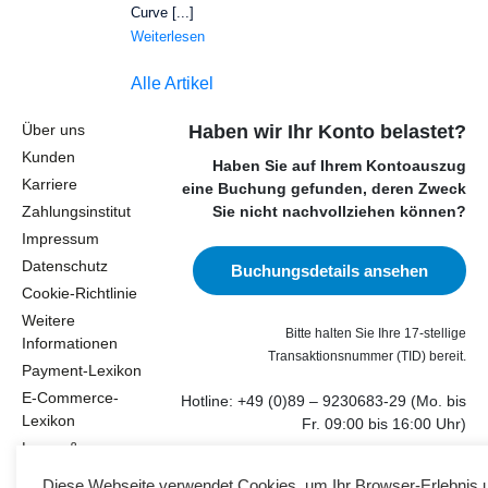
Curve [...]
Weiterlesen
Alle Artikel
Über uns
Haben wir Ihr Konto belastet?
Kunden
Haben Sie auf Ihrem Kontoauszug
Karriere
eine Buchung gefunden, deren Zweck
Zahlungsinstitut
Sie nicht nachvollziehen können?
Impressum
Datenschutz
Buchungsdetails ansehen
Cookie-Richtlinie
Weitere
E
Bitte halten Sie Ihre 17-stellige
Informationen
n
Transaktionsnummer (TID) bereit.
Payment-Lexikon
g
E-Commerce-
Hotline: +49 (0)89 – 9230683-29 (Mo. bis
li
Lexikon
Fr. 09:00 bis 16:00 Uhr)
s
Logos &
h
Produktgrafiken
Diese Webseite verwendet Cookies, um Ihr Browser-Erlebnis 