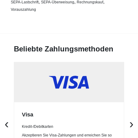
,
,
,
SEPA-Lastschrift
SEPA-Überweisung
Rechnungskauf
Custom Domain
Vorauszahlung
Online-Vorsprung mit einer Custom Domain
Beliebte Zahlungsmethoden
Visa
‹
›
Kredit-/Debitkarten
Akzeptieren Sie Visa-Zahlungen und erreichen Sie so