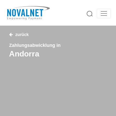
Unsere Lösungen
zurück
Zahlungslösungen
Online-Zahlungen
Risikomanagement
Zahlungsabwicklung in
Weltweit Zahlungen annehmen
Betrugsprävention
Andorra
Services & Support
Intelligente Betrugsprävention
Automatisierte Rechnungen
Full-Service-Lösung
Personalisierte Rechnungen an Ihre Kunden
Unsere Full-Service-Lösung auf einen Blick
Handling von Rückbuchungen
Automatisierte Chargeback- und
Debitorenmanagement
Rücklastschriftbehandlung
Zahlungsgarantie
Automatisierung der Buchhaltung
Wenn Ihr Kunde nicht zahlt, zahlen wir
Forderungseinzug
Analyse und Berichterstattung
Automatisiertes Zahlungsausfallmanagement
Abonnements verwalten
Umfangreiche Analyse-Möglichkeiten
Flexibel regelmäßige Zahlungen erhalten