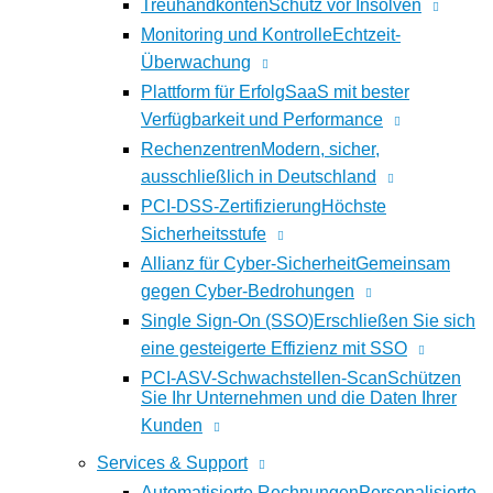
Treuhandkonten
Schutz vor Insolven
Monitoring und Kontrolle
Echtzeit-
Überwachung
Plattform für Erfolg
SaaS mit bester
Verfügbarkeit und Performance
Rechenzentren
Modern, sicher,
ausschließlich in Deutschland
PCI-DSS-Zertifizierung
Höchste
Sicherheitsstufe
Allianz für Cyber-Sicherheit
Gemeinsam
gegen Cyber-Bedrohungen
Single Sign-On (SSO)
Erschließen Sie sich
eine gesteigerte Effizienz mit SSO
PCI-ASV-Schwachstellen-Scan
Schützen
Sie Ihr Unternehmen und die Daten Ihrer
Kunden
Services & Support
Automatisierte Rechnungen
Personalisierte