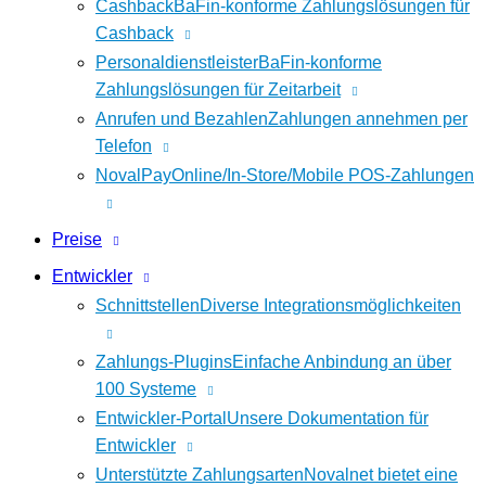
Cashback
BaFin-konforme Zahlungslösungen für
Cashback
Personaldienstleister
BaFin-konforme
Zahlungslösungen für Zeitarbeit
Anrufen und Bezahlen
Zahlungen annehmen per
Telefon
NovalPay
Online/In-Store/Mobile POS-Zahlungen
Preise
Entwickler
Schnittstellen
Diverse Integrationsmöglichkeiten
Zahlungs-Plugins
Einfache Anbindung an über
100 Systeme
Entwickler-Portal
Unsere Dokumentation für
Entwickler
Unterstützte Zahlungsarten
Novalnet bietet eine