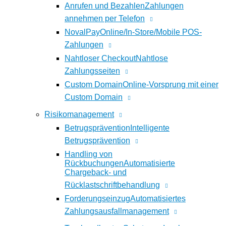
Anrufen und Bezahlen
Zahlungen
annehmen per Telefon
NovalPay
Online/In-Store/Mobile POS-
Zahlungen
Nahtloser Checkout
Nahtlose
Zahlungsseiten
Custom Domain
Online-Vorsprung mit einer
Custom Domain
Risikomanagement
Betrugsprävention
Intelligente
Betrugsprävention
Handling von
Rückbuchungen
Automatisierte
Chargeback- und
Rücklastschriftbehandlung
Forderungseinzug
Automatisiertes
Zahlungsausfallmanagement