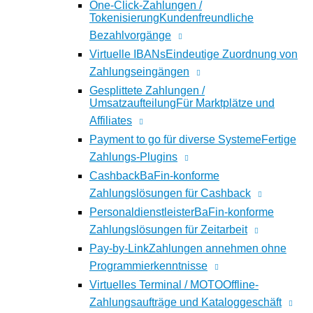
One-Click-Zahlungen /
Tokenisierung
Kundenfreundliche
Bezahlvorgänge
Virtuelle IBANs
Eindeutige Zuordnung von
Zahlungseingängen
Gesplittete Zahlungen /
Umsatzaufteilung
Für Marktplätze und
Affiliates
Payment to go für diverse Systeme
Fertige
Zahlungs-Plugins
Cashback
BaFin-konforme
Zahlungslösungen für Cashback
Personaldienstleister
BaFin-konforme
Zahlungslösungen für Zeitarbeit
Pay-by-Link
Zahlungen annehmen ohne
Programmierkenntnisse
Virtuelles Terminal / MOTO
Offline-
Zahlungsaufträge und Kataloggeschäft