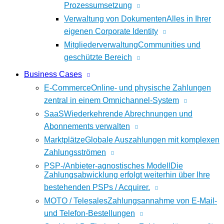
Prozessumsetzung
Verwaltung von Dokumenten
Alles in Ihrer
eigenen Corporate Identity
Mitgliederverwaltung
Communities und
geschützte Bereich
Business Cases
E-Commerce
Online- und physische Zahlungen
zentral in einem Omnichannel-System
SaaS
Wiederkehrende Abrechnungen und
Abonnements verwalten
Marktplätze
Globale Auszahlungen mit komplexen
Zahlungsströmen
PSP-/Anbieter‑agnostisches Modell
Die
Zahlungsabwicklung erfolgt weiterhin über Ihre
bestehenden PSPs / Acquirer.
MOTO / Telesales
Zahlungsannahme von E-Mail-
und Telefon-Bestellungen