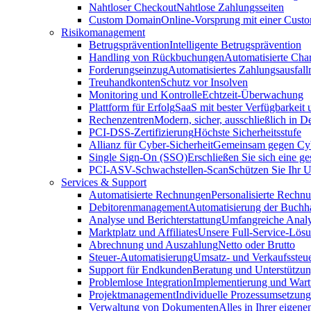
Nahtloser Checkout
Nahtlose Zahlungsseiten
Custom Domain
Online-Vorsprung mit einer Cus
Risikomanagement
Betrugsprävention
Intelligente Betrugsprävention
Handling von Rückbuchungen
Automatisierte Cha
Forderungseinzug
Automatisiertes Zahlungsausfa
Treuhandkonten
Schutz vor Insolven
Monitoring und Kontrolle
Echtzeit-Überwachung
Plattform für Erfolg
SaaS mit bester Verfügbarkeit
Rechenzentren
Modern, sicher, ausschließlich in D
PCI-DSS-Zertifizierung
Höchste Sicherheitsstufe
Allianz für Cyber-Sicherheit
Gemeinsam gegen Cy
Single Sign-On (SSO)
Erschließen Sie sich eine ge
PCI-ASV-Schwachstellen-Scan
Schützen Sie Ihr 
Services & Support
Automatisierte Rechnungen
Personalisierte Rechn
Debitorenmanagement
Automatisierung der Buchh
Analyse und Berichterstattung
Umfangreiche Analy
Marktplatz und Affiliates
Unsere Full-Service-Lös
Abrechnung und Auszahlung
Netto oder Brutto
Steuer-Automatisierung
Umsatz- und Verkaufssteu
Support für Endkunden
Beratung und Unterstützun
Problemlose Integration
Implementierung und War
Projektmanagement
Individuelle Prozessumsetzung
Verwaltung von Dokumenten
Alles in Ihrer eigene