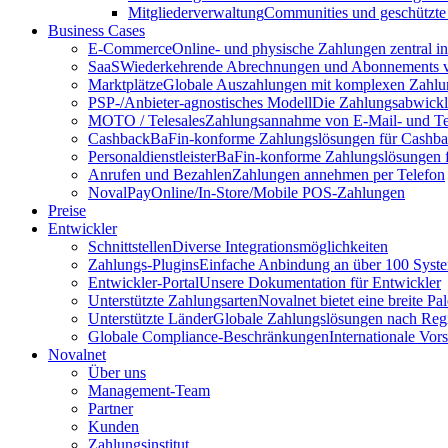
Mitgliederverwaltung
Communities und geschützte
Business Cases
E-Commerce
Online- und physische Zahlungen zentral 
SaaS
Wiederkehrende Abrechnungen und Abonnements v
Marktplätze
Globale Auszahlungen mit komplexen Zahlu
PSP-/Anbieter‑agnostisches Modell
Die Zahlungsabwicklu
MOTO / Telesales
Zahlungsannahme von E-Mail- und Te
Cashback
BaFin-konforme Zahlungslösungen für Cashb
Personaldienstleister
BaFin-konforme Zahlungslösungen fü
Anrufen und Bezahlen
Zahlungen annehmen per Telefon
NovalPay
Online/In-Store/Mobile POS-Zahlungen
Preise
Entwickler
Schnittstellen
Diverse Integrationsmöglichkeiten
Zahlungs-Plugins
Einfache Anbindung an über 100 Syst
Entwickler-Portal
Unsere Dokumentation für Entwickler
Unterstützte Zahlungsarten
Novalnet bietet eine breite P
Unterstützte Länder
Globale Zahlungslösungen nach Reg
Globale Compliance-Beschränkungen
Internationale Vor
Novalnet
Über uns
Management-Team
Partner
Kunden
Zahlungsinstitut