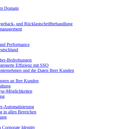
tom Domain
rgeback- und Rücklastschriftbehandlung
llmanagement
 und Performance
eutschland
ber-Bedrohungen
steigerte Effizienz mit SSO
Unternehmen und die Daten Ihrer Kunden
ungen an Ihre Kunden
altung
se-Möglichkeiten
ung
er-Automatisierung
g in allen Bereichen
tung
n Corporate Identity