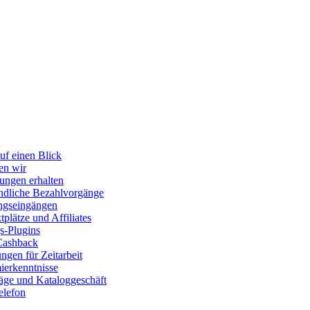
uf einen Blick
en wir
ungen erhalten
dliche Bezahlvorgänge
ngseingängen
plätze und Affiliates
s-Plugins
Cashback
gen für Zeitarbeit
erkenntnisse
räge und Kataloggeschäft
elefon