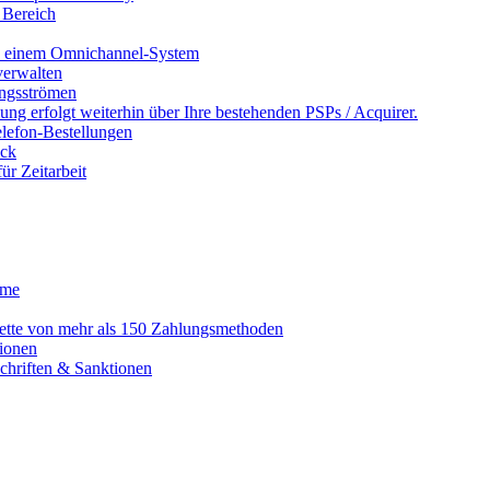
 Bereich
in einem Omnichannel-System
erwalten
ngsströmen
ng erfolgt weiterhin über Ihre bestehenden PSPs / Acquirer.
lefon-Bestellungen
ack
r Zeitarbeit
eme
alette von mehr als 150 Zahlungsmethoden
ionen
schriften & Sanktionen