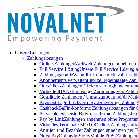
Unsere Lösungen
Zahlungslösungen
Online-Zahlungen
Weltweit Zahlungen annehmen
Full-Service-Lösung
Unsere Full-Service-Lösung a
Zahlungsgarantie
Wenn Ihr Kunde nicht zahlt, zahl
Abonnements verwalten
Flexibel regelmäßige Zahl
One-Click-Zahlungen / Tokenisierung
Kundenfreun
Virtuelle IBANs
Eindeutige Zuordnung von Zahlu
Gesplittete Zahlungen / Umsatzaufteilung
Für Markt
Payment to go für diverse Systeme
Fertige Zahlung
Cashback
BaFin-konforme Zahlungslösungen für 
Personaldienstleister
BaFin-konforme Zahlungslösun
Pay-by-Link
Zahlungen annehmen ohne Programmi
Virtuelles Terminal / MOTO
Offline-Zahlungsauft
Anrufen und Bezahlen
Zahlungen annehmen per T
NovalPay
Online/In-Store/Mobile POS-Zahlungen