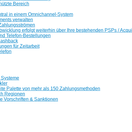
ützte Bereich
ntral in einem Omnichannel-System
ents verwalten
Zahlungsströmen
wicklung erfolgt weiterhin über Ihre bestehenden PSPs / Acqui
nd Telefon-Bestellungen
Cashback
gen für Zeitarbeit
lefon
0 Systeme
kler
reite Palette von mehr als 150 Zahlungsmethoden
ch Regionen
le Vorschriften & Sanktionen