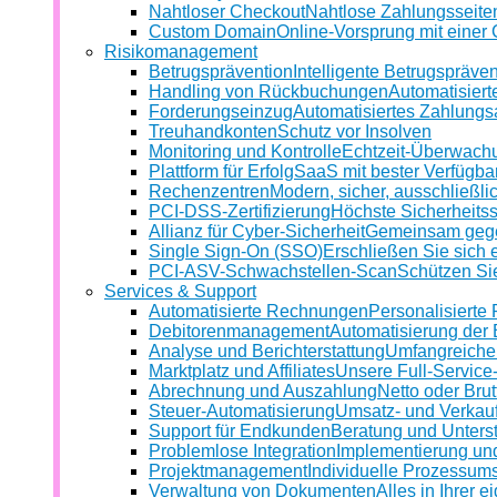
Nahtloser Checkout
Nahtlose Zahlungsseite
Custom Domain
Online-Vorsprung mit eine
Risikomanagement
Betrugsprävention
Intelligente Betrugspräven
Handling von Rückbuchungen
Automatisiert
Forderungseinzug
Automatisiertes Zahlung
Treuhandkonten
Schutz vor Insolven
Monitoring und Kontrolle
Echtzeit-Überwach
Plattform für Erfolg
SaaS mit bester Verfügba
Rechenzentren
Modern, sicher, ausschließli
PCI-DSS-Zertifizierung
Höchste Sicherheitss
Allianz für Cyber-Sicherheit
Gemeinsam geg
Single Sign-On (SSO)
Erschließen Sie sich 
PCI-ASV-Schwachstellen-Scan
Schützen Si
Services & Support
Automatisierte Rechnungen
Personalisierte
Debitorenmanagement
Automatisierung der
Analyse und Berichterstattung
Umfangreiche
Marktplatz und Affiliates
Unsere Full-Servic
Abrechnung und Auszahlung
Netto oder Brut
Steuer-Automatisierung
Umsatz- und Verkauf
Support für Endkunden
Beratung und Unterst
Problemlose Integration
Implementierung un
Projektmanagement
Individuelle Prozessum
Verwaltung von Dokumenten
Alles in Ihrer 