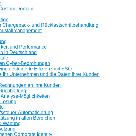
n
r Custom Domain
tion
e Chargeback- und Rücklastschriftbehandlung
sausfallmanagement
ung
rkeit und Performance
ch in Deutschland
tufe
en Cyber-Bedrohungen
eine gesteigerte Effizienz mit SSO
e Ihr Unternehmen und die Daten Ihrer Kunden
 Rechnungen an Ihre Kunden
 Buchhaltung
 Analyse-Möglichkeiten
e-Lösung
to
ssteuer-Automatisierung
ützung in allen Bereichen
d Wartung
setzung
eigenen Corporate Identity