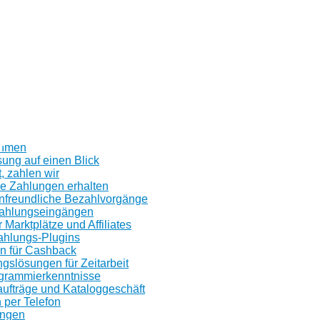
n
z
ehmen
ung auf einen Blick
, zahlen wir
ge Zahlungen erhalten
freundliche Bezahlvorgänge
Zahlungseingängen
 Marktplätze und Affiliates
ahlungs-Plugins
n für Cashback
gslösungen für Zeitarbeit
grammierkenntnisse
aufträge und Kataloggeschäft
per Telefon
ungen