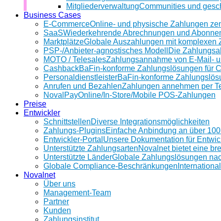
Mitgliederverwaltung
Communities und gesch
Business Cases
E-Commerce
Online- und physische Zahlungen ze
SaaS
Wiederkehrende Abrechnungen und Abonnem
Marktplätze
Globale Auszahlungen mit komplexen 
PSP-/Anbieter‑agnostisches Modell
Die Zahlungsab
MOTO / Telesales
Zahlungsannahme von E-Mail- u
Cashback
BaFin-konforme Zahlungslösungen für 
Personaldienstleister
BaFin-konforme Zahlungslösun
Anrufen und Bezahlen
Zahlungen annehmen per Te
NovalPay
Online/In-Store/Mobile POS-Zahlungen
Preise
Entwickler
Schnittstellen
Diverse Integrationsmöglichkeiten
Zahlungs-Plugins
Einfache Anbindung an über 10
Entwickler-Portal
Unsere Dokumentation für Entwic
Unterstützte Zahlungsarten
Novalnet bietet eine b
Unterstützte Länder
Globale Zahlungslösungen na
Globale Compliance-Beschränkungen
Internationa
Novalnet
Über uns
Management-Team
Partner
Kunden
Zahlungsinstitut