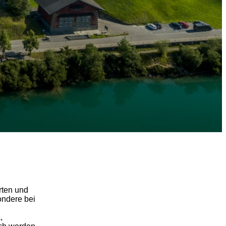
rten und
ondere bei
,