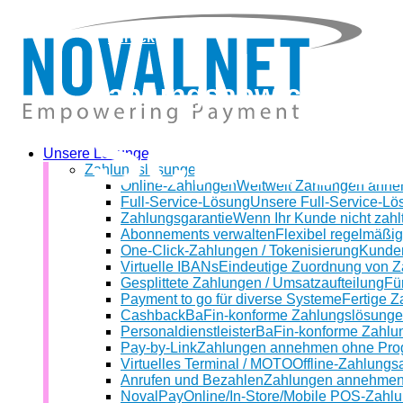
zurück
Zahlungsabwicklung i
Schwei
Unsere Lösungen
Zahlungslösungen
Online-Zahlungen
Weltweit Zahlungen ann
Full-Service-Lösung
Unsere Full-Service-Lös
Zahlungsgarantie
Wenn Ihr Kunde nicht zahlt
Abonnements verwalten
Flexibel regelmäßi
One-Click-Zahlungen / Tokenisierung
Kunden
Virtuelle IBANs
Eindeutige Zuordnung von 
Gesplittete Zahlungen / Umsatzaufteilung
Für
Payment to go für diverse Systeme
Fertige Z
Cashback
BaFin-konforme Zahlungslösunge
Personaldienstleister
BaFin-konforme Zahlun
Pay-by-Link
Zahlungen annehmen ohne Pro
Virtuelles Terminal / MOTO
Offline-Zahlungs
Anrufen und Bezahlen
Zahlungen annehmen 
NovalPay
Online/In-Store/Mobile POS-Zahl