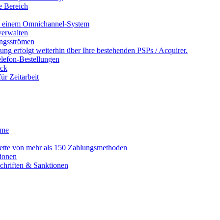
e Bereich
in einem Omnichannel-System
erwalten
ngsströmen
ng erfolgt weiterhin über Ihre bestehenden PSPs / Acquirer.
lefon-Bestellungen
ack
r Zeitarbeit
eme
alette von mehr als 150 Zahlungsmethoden
ionen
schriften & Sanktionen