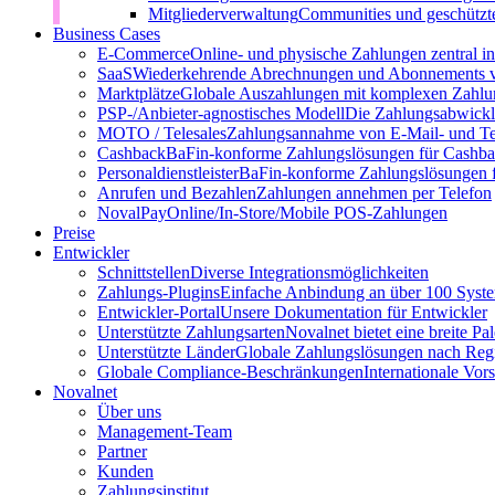
Mitgliederverwaltung
Communities und geschützt
Business Cases
E-Commerce
Online- und physische Zahlungen zentral 
SaaS
Wiederkehrende Abrechnungen und Abonnements v
Marktplätze
Globale Auszahlungen mit komplexen Zahlu
PSP-/Anbieter‑agnostisches Modell
Die Zahlungsabwicklu
MOTO / Telesales
Zahlungsannahme von E-Mail- und Te
Cashback
BaFin-konforme Zahlungslösungen für Cashb
Personaldienstleister
BaFin-konforme Zahlungslösungen fü
Anrufen und Bezahlen
Zahlungen annehmen per Telefon
NovalPay
Online/In-Store/Mobile POS-Zahlungen
Preise
Entwickler
Schnittstellen
Diverse Integrationsmöglichkeiten
Zahlungs-Plugins
Einfache Anbindung an über 100 Syst
Entwickler-Portal
Unsere Dokumentation für Entwickler
Unterstützte Zahlungsarten
Novalnet bietet eine breite P
Unterstützte Länder
Globale Zahlungslösungen nach Reg
Globale Compliance-Beschränkungen
Internationale Vor
Novalnet
Über uns
Management-Team
Partner
Kunden
Zahlungsinstitut