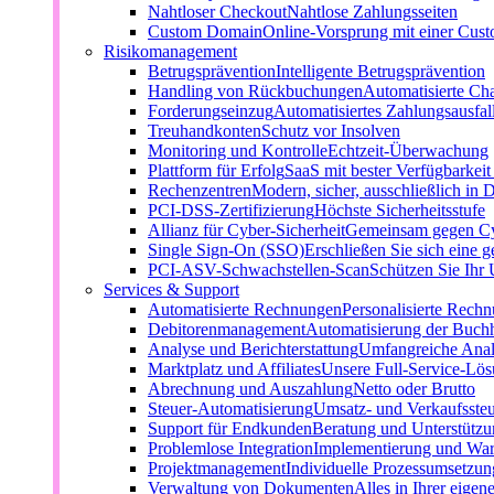
Nahtloser Checkout
Nahtlose Zahlungsseiten
Custom Domain
Online-Vorsprung mit einer Cu
Risikomanagement
Betrugsprävention
Intelligente Betrugsprävention
Handling von Rückbuchungen
Automatisierte Ch
Forderungseinzug
Automatisiertes Zahlungsausfa
Treuhandkonten
Schutz vor Insolven
Monitoring und Kontrolle
Echtzeit-Überwachung
Plattform für Erfolg
SaaS mit bester Verfügbarkei
Rechenzentren
Modern, sicher, ausschließlich in 
PCI-DSS-Zertifizierung
Höchste Sicherheitsstufe
Allianz für Cyber-Sicherheit
Gemeinsam gegen C
Single Sign-On (SSO)
Erschließen Sie sich eine g
PCI-ASV-Schwachstellen-Scan
Schützen Sie Ihr
Services & Support
Automatisierte Rechnungen
Personalisierte Rech
Debitorenmanagement
Automatisierung der Buch
Analyse und Berichterstattung
Umfangreiche Anal
Marktplatz und Affiliates
Unsere Full-Service-Lö
Abrechnung und Auszahlung
Netto oder Brutto
Steuer-Automatisierung
Umsatz- und Verkaufsste
Support für Endkunden
Beratung und Unterstützun
Problemlose Integration
Implementierung und Wa
Projektmanagement
Individuelle Prozessumsetzun
Verwaltung von Dokumenten
Alles in Ihrer eigen