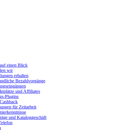
auf einen Blick
len wir
lungen erhalten
ndliche Bezahlvorgänge
ungseingängen
tplätze und Affiliates
gs-Plugins
 Cashback
ngen für Zeitarbeit
ierkenntnisse
räge und Kataloggeschäft
Telefon
n