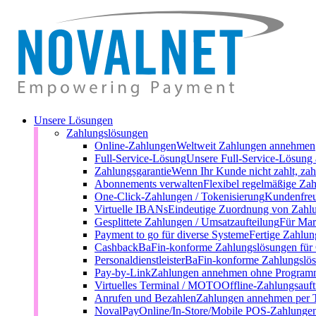
Unsere Lösungen
Zahlungslösungen
Online-Zahlungen
Weltweit Zahlungen annehmen
Full-Service-Lösung
Unsere Full-Service-Lösung 
Zahlungsgarantie
Wenn Ihr Kunde nicht zahlt, zah
Abonnements verwalten
Flexibel regelmäßige Zah
One-Click-Zahlungen / Tokenisierung
Kundenfreu
Virtuelle IBANs
Eindeutige Zuordnung von Zahl
Gesplittete Zahlungen / Umsatzaufteilung
Für Mark
Payment to go für diverse Systeme
Fertige Zahlun
Cashback
BaFin-konforme Zahlungslösungen für
Personaldienstleister
BaFin-konforme Zahlungslösu
Pay-by-Link
Zahlungen annehmen ohne Programm
Virtuelles Terminal / MOTO
Offline-Zahlungsauft
Anrufen und Bezahlen
Zahlungen annehmen per 
NovalPay
Online/In-Store/Mobile POS-Zahlunge