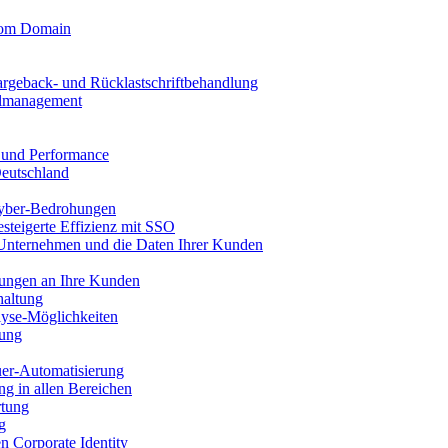
stom Domain
argeback- und Rücklastschriftbehandlung
llmanagement
t und Performance
Deutschland
yber-Bedrohungen
esteigerte Effizienz mit SSO
 Unternehmen und die Daten Ihrer Kunden
nungen an Ihre Kunden
haltung
yse-Möglichkeiten
sung
uer-Automatisierung
g in allen Bereichen
rtung
g
en Corporate Identity