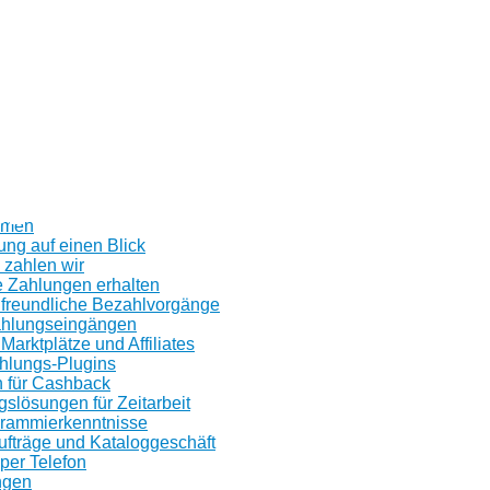
n
d
hmen
ung auf einen Blick
 zahlen wir
e Zahlungen erhalten
freundliche Bezahlvorgänge
ahlungseingängen
 Marktplätze und Affiliates
ahlungs-Plugins
 für Cashback
slösungen für Zeitarbeit
rammierkenntnisse
ufträge und Kataloggeschäft
er Telefon
ngen