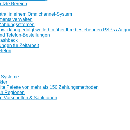
tzte Bereich
ntral in einem Omnichannel-System
ents verwalten
Zahlungsströmen
wicklung erfolgt weiterhin über Ihre bestehenden PSPs / Acqui
nd Telefon-Bestellungen
Cashback
gen für Zeitarbeit
lefon
0 Systeme
kler
reite Palette von mehr als 150 Zahlungsmethoden
ch Regionen
le Vorschriften & Sanktionen