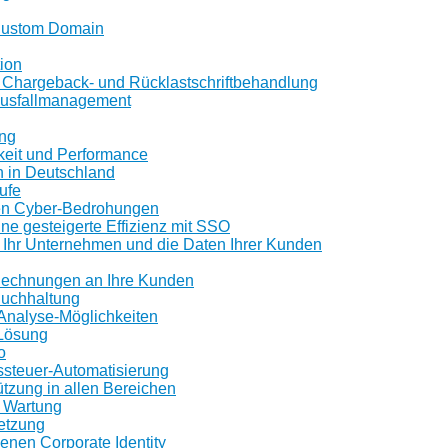
 Custom Domain
tion
e Chargeback- und Rücklastschriftbehandlung
ausfallmanagement
ng
keit und Performance
h in Deutschland
ufe
n Cyber-Bedrohungen
ine gesteigerte Effizienz mit SSO
 Ihr Unternehmen und die Daten Ihrer Kunden
 Rechnungen an Ihre Kunden
Buchhaltung
Analyse-Möglichkeiten
-Lösung
o
ssteuer-Automatisierung
tzung in allen Bereichen
 Wartung
etzung
igenen Corporate Identity