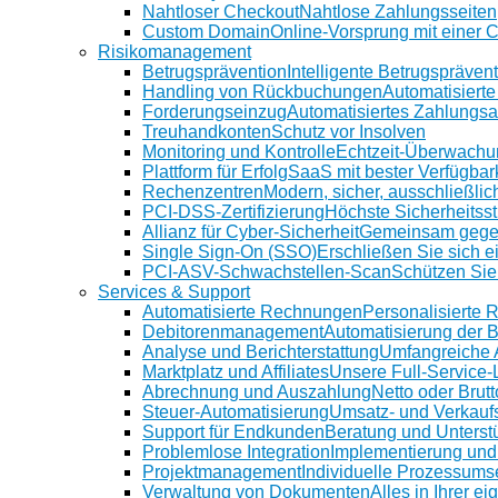
Nahtloser Checkout
Nahtlose Zahlungsseiten
Custom Domain
Online-Vorsprung mit einer
Risikomanagement
Betrugsprävention
Intelligente Betrugspräven
Handling von Rückbuchungen
Automatisiert
Forderungseinzug
Automatisiertes Zahlungs
Treuhandkonten
Schutz vor Insolven
Monitoring und Kontrolle
Echtzeit-Überwachu
Plattform für Erfolg
SaaS mit bester Verfügbar
Rechenzentren
Modern, sicher, ausschließlic
PCI-DSS-Zertifizierung
Höchste Sicherheitsst
Allianz für Cyber-Sicherheit
Gemeinsam gege
Single Sign-On (SSO)
Erschließen Sie sich e
PCI-ASV-Schwachstellen-Scan
Schützen Sie
Services & Support
Automatisierte Rechnungen
Personalisierte
Debitorenmanagement
Automatisierung der 
Analyse und Berichterstattung
Umfangreiche 
Marktplatz und Affiliates
Unsere Full-Service
Abrechnung und Auszahlung
Netto oder Brutt
Steuer-Automatisierung
Umsatz- und Verkauf
Support für Endkunden
Beratung und Unterstü
Problemlose Integration
Implementierung und
Projektmanagement
Individuelle Prozessums
Verwaltung von Dokumenten
Alles in Ihrer e