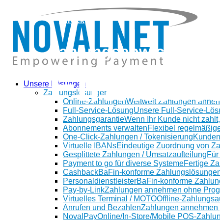
zurück
Zahlungsabwicklung i
Finnlan
Unsere Lösungen
Zahlungslösungen
Online-Zahlungen
Weltweit Zahlungen anne
Full-Service-Lösung
Unsere Full-Service-Lös
Zahlungsgarantie
Wenn Ihr Kunde nicht zahlt,
Abonnements verwalten
Flexibel regelmäßig
One-Click-Zahlungen / Tokenisierung
Kunden
Virtuelle IBANs
Eindeutige Zuordnung von Z
Gesplittete Zahlungen / Umsatzaufteilung
Für
Payment to go für diverse Systeme
Fertige Z
Cashback
BaFin-konforme Zahlungslösungen
Personaldienstleister
BaFin-konforme Zahlung
Pay-by-Link
Zahlungen annehmen ohne Prog
Virtuelles Terminal / MOTO
Offline-Zahlungsa
Anrufen und Bezahlen
Zahlungen annehmen p
NovalPay
Online/In-Store/Mobile POS-Zahlu