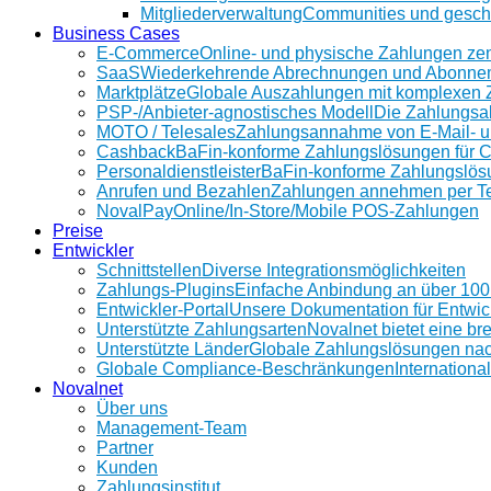
Mitgliederverwaltung
Communities und geschü
Business Cases
E-Commerce
Online- und physische Zahlungen ze
SaaS
Wiederkehrende Abrechnungen und Abonnem
Marktplätze
Globale Auszahlungen mit komplexen 
PSP-/Anbieter‑agnostisches Modell
Die Zahlungsab
MOTO / Telesales
Zahlungsannahme von E-Mail- u
Cashback
BaFin-konforme Zahlungslösungen für 
Personaldienstleister
BaFin-konforme Zahlungslösun
Anrufen und Bezahlen
Zahlungen annehmen per Te
NovalPay
Online/In-Store/Mobile POS-Zahlungen
Preise
Entwickler
Schnittstellen
Diverse Integrationsmöglichkeiten
Zahlungs-Plugins
Einfache Anbindung an über 10
Entwickler-Portal
Unsere Dokumentation für Entwic
Unterstützte Zahlungsarten
Novalnet bietet eine b
Unterstützte Länder
Globale Zahlungslösungen na
Globale Compliance-Beschränkungen
Internationa
Novalnet
Über uns
Management-Team
Partner
Kunden
Zahlungsinstitut