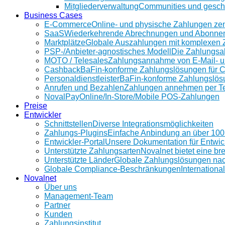
Mitgliederverwaltung
Communities und geschü
Business Cases
E-Commerce
Online- und physische Zahlungen ze
SaaS
Wiederkehrende Abrechnungen und Abonnem
Marktplätze
Globale Auszahlungen mit komplexen 
PSP-/Anbieter‑agnostisches Modell
Die Zahlungsab
MOTO / Telesales
Zahlungsannahme von E-Mail- u
Cashback
BaFin-konforme Zahlungslösungen für 
Personaldienstleister
BaFin-konforme Zahlungslösun
Anrufen und Bezahlen
Zahlungen annehmen per Te
NovalPay
Online/In-Store/Mobile POS-Zahlungen
Preise
Entwickler
Schnittstellen
Diverse Integrationsmöglichkeiten
Zahlungs-Plugins
Einfache Anbindung an über 10
Entwickler-Portal
Unsere Dokumentation für Entwic
Unterstützte Zahlungsarten
Novalnet bietet eine b
Unterstützte Länder
Globale Zahlungslösungen na
Globale Compliance-Beschränkungen
Internationa
Novalnet
Über uns
Management-Team
Partner
Kunden
Zahlungsinstitut