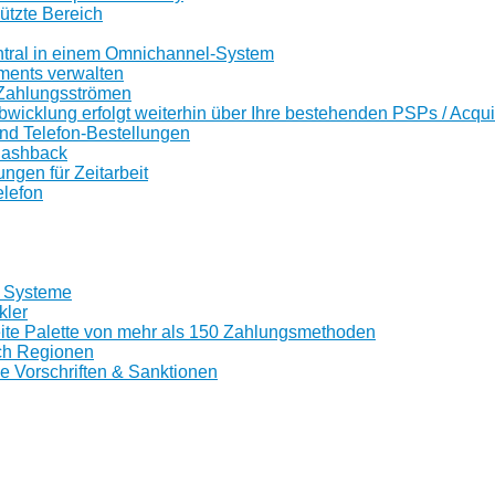
tzte Bereich
ntral in einem Omnichannel-System
ents verwalten
Zahlungsströmen
wicklung erfolgt weiterhin über Ihre bestehenden PSPs / Acqui
nd Telefon-Bestellungen
Cashback
gen für Zeitarbeit
lefon
0 Systeme
kler
reite Palette von mehr als 150 Zahlungsmethoden
ch Regionen
le Vorschriften & Sanktionen