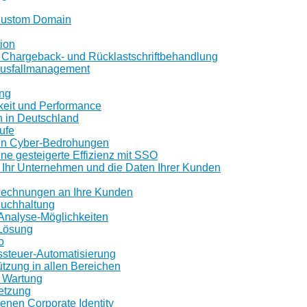
 Custom Domain
tion
e Chargeback- und Rücklastschriftbehandlung
ausfallmanagement
ng
keit und Performance
h in Deutschland
ufe
n Cyber-Bedrohungen
ine gesteigerte Effizienz mit SSO
 Ihr Unternehmen und die Daten Ihrer Kunden
 Rechnungen an Ihre Kunden
Buchhaltung
Analyse-Möglichkeiten
-Lösung
o
ssteuer-Automatisierung
tzung in allen Bereichen
 Wartung
etzung
igenen Corporate Identity