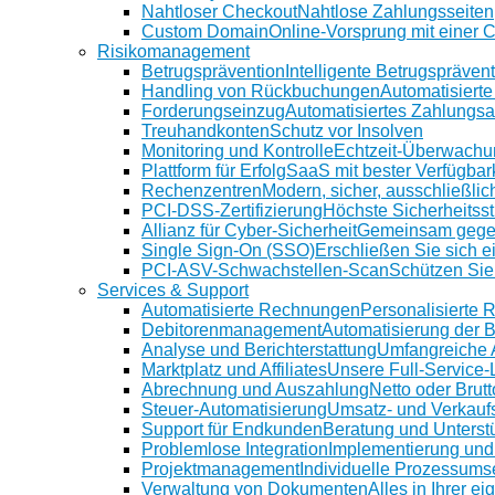
Nahtloser Checkout
Nahtlose Zahlungsseiten
Custom Domain
Online-Vorsprung mit einer
Risikomanagement
Betrugsprävention
Intelligente Betrugspräven
Handling von Rückbuchungen
Automatisiert
Forderungseinzug
Automatisiertes Zahlungs
Treuhandkonten
Schutz vor Insolven
Monitoring und Kontrolle
Echtzeit-Überwachu
Plattform für Erfolg
SaaS mit bester Verfügbar
Rechenzentren
Modern, sicher, ausschließlic
PCI-DSS-Zertifizierung
Höchste Sicherheitsst
Allianz für Cyber-Sicherheit
Gemeinsam gege
Single Sign-On (SSO)
Erschließen Sie sich e
PCI-ASV-Schwachstellen-Scan
Schützen Sie
Services & Support
Automatisierte Rechnungen
Personalisierte
Debitorenmanagement
Automatisierung der 
Analyse und Berichterstattung
Umfangreiche 
Marktplatz und Affiliates
Unsere Full-Service
Abrechnung und Auszahlung
Netto oder Brutt
Steuer-Automatisierung
Umsatz- und Verkauf
Support für Endkunden
Beratung und Unterstü
Problemlose Integration
Implementierung und
Projektmanagement
Individuelle Prozessums
Verwaltung von Dokumenten
Alles in Ihrer e