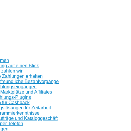
n
hmen
ung auf einen Blick
 zahlen wir
e Zahlungen erhalten
freundliche Bezahlvorgänge
ahlungseingängen
 Marktplätze und Affiliates
ahlungs-Plugins
 für Cashback
slösungen für Zeitarbeit
rammierkenntnisse
ufträge und Kataloggeschäft
er Telefon
ngen