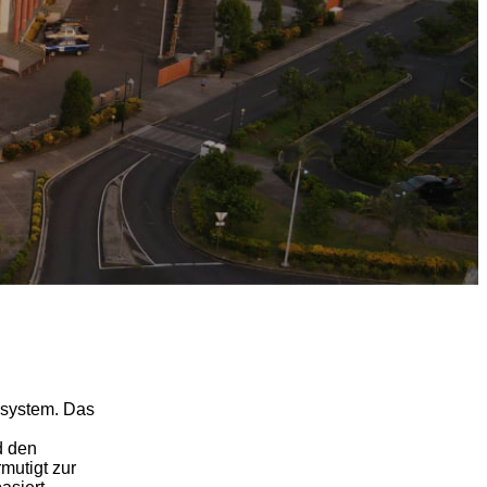
nzsystem. Das
d den
rmutigt zur