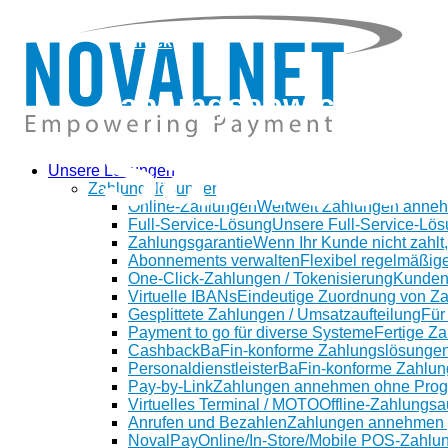
zurück
Zahlungsabwicklung i
Samoa
Unsere Lösungen
Zahlungslösungen
Online-Zahlungen
Weltweit Zahlungen anne
Full-Service-Lösung
Unsere Full-Service-Lös
Zahlungsgarantie
Wenn Ihr Kunde nicht zahlt,
Abonnements verwalten
Flexibel regelmäßig
One-Click-Zahlungen / Tokenisierung
Kunden
Virtuelle IBANs
Eindeutige Zuordnung von Z
Gesplittete Zahlungen / Umsatzaufteilung
Für
Payment to go für diverse Systeme
Fertige Z
Cashback
BaFin-konforme Zahlungslösungen
Personaldienstleister
BaFin-konforme Zahlung
Pay-by-Link
Zahlungen annehmen ohne Prog
Virtuelles Terminal / MOTO
Offline-Zahlungsa
Anrufen und Bezahlen
Zahlungen annehmen p
NovalPay
Online/In-Store/Mobile POS-Zahlu