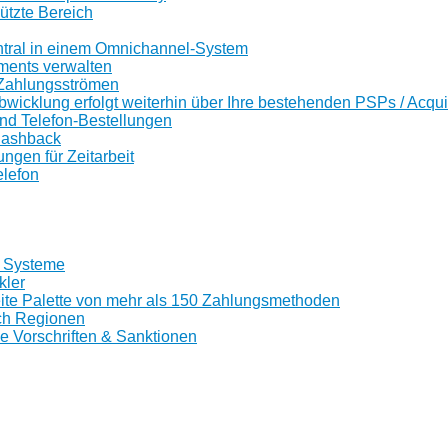
tzte Bereich
ntral in einem Omnichannel-System
ents verwalten
Zahlungsströmen
wicklung erfolgt weiterhin über Ihre bestehenden PSPs / Acqui
nd Telefon-Bestellungen
Cashback
gen für Zeitarbeit
lefon
0 Systeme
kler
reite Palette von mehr als 150 Zahlungsmethoden
ch Regionen
le Vorschriften & Sanktionen