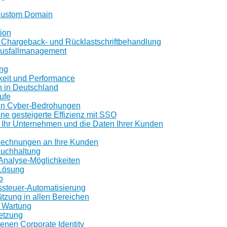
 Custom Domain
tion
e Chargeback- und Rücklastschriftbehandlung
ausfallmanagement
ng
keit und Performance
h in Deutschland
ufe
n Cyber-Bedrohungen
ine gesteigerte Effizienz mit SSO
 Ihr Unternehmen und die Daten Ihrer Kunden
 Rechnungen an Ihre Kunden
Buchhaltung
Analyse-Möglichkeiten
-Lösung
o
ssteuer-Automatisierung
tzung in allen Bereichen
 Wartung
etzung
igenen Corporate Identity