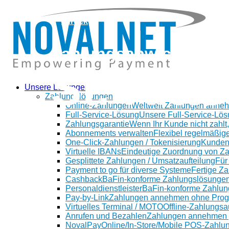
zurück
Zahlungsabwicklung i
St. Kitt
Unsere Lösungen
Zahlungslösungen
Online-Zahlungen
Weltweit Zahlungen anne
Full-Service-Lösung
Unsere Full-Service-Lös
Zahlungsgarantie
Wenn Ihr Kunde nicht zahlt,
Abonnements verwalten
Flexibel regelmäßig
One-Click-Zahlungen / Tokenisierung
Kunden
Virtuelle IBANs
Eindeutige Zuordnung von Z
Gesplittete Zahlungen / Umsatzaufteilung
Für
Payment to go für diverse Systeme
Fertige Z
Cashback
BaFin-konforme Zahlungslösungen
Personaldienstleister
BaFin-konforme Zahlung
Pay-by-Link
Zahlungen annehmen ohne Prog
Virtuelles Terminal / MOTO
Offline-Zahlungsa
Anrufen und Bezahlen
Zahlungen annehmen p
NovalPay
Online/In-Store/Mobile POS-Zahlu