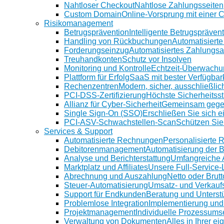
Nahtloser Checkout
Nahtlose Zahlungsseiten
Custom Domain
Online-Vorsprung mit einer
Risikomanagement
Betrugsprävention
Intelligente Betrugspräven
Handling von Rückbuchungen
Automatisiert
Forderungseinzug
Automatisiertes Zahlungs
Treuhandkonten
Schutz vor Insolven
Monitoring und Kontrolle
Echtzeit-Überwachu
Plattform für Erfolg
SaaS mit bester Verfügbar
Rechenzentren
Modern, sicher, ausschließlic
PCI-DSS-Zertifizierung
Höchste Sicherheitsst
Allianz für Cyber-Sicherheit
Gemeinsam gege
Single Sign-On (SSO)
Erschließen Sie sich e
PCI-ASV-Schwachstellen-Scan
Schützen Sie
Services & Support
Automatisierte Rechnungen
Personalisierte
Debitorenmanagement
Automatisierung der 
Analyse und Berichterstattung
Umfangreiche 
Marktplatz und Affiliates
Unsere Full-Service
Abrechnung und Auszahlung
Netto oder Brutt
Steuer-Automatisierung
Umsatz- und Verkauf
Support für Endkunden
Beratung und Unterstü
Problemlose Integration
Implementierung und
Projektmanagement
Individuelle Prozessums
Verwaltung von Dokumenten
Alles in Ihrer e