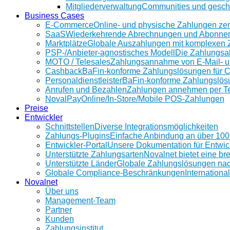
Mitgliederverwaltung
Communities und geschü
Business Cases
E-Commerce
Online- und physische Zahlungen ze
SaaS
Wiederkehrende Abrechnungen und Abonnem
Marktplätze
Globale Auszahlungen mit komplexen 
PSP-/Anbieter‑agnostisches Modell
Die Zahlungsab
MOTO / Telesales
Zahlungsannahme von E-Mail- u
Cashback
BaFin-konforme Zahlungslösungen für 
Personaldienstleister
BaFin-konforme Zahlungslösun
Anrufen und Bezahlen
Zahlungen annehmen per Te
NovalPay
Online/In-Store/Mobile POS-Zahlungen
Preise
Entwickler
Schnittstellen
Diverse Integrationsmöglichkeiten
Zahlungs-Plugins
Einfache Anbindung an über 10
Entwickler-Portal
Unsere Dokumentation für Entwic
Unterstützte Zahlungsarten
Novalnet bietet eine b
Unterstützte Länder
Globale Zahlungslösungen na
Globale Compliance-Beschränkungen
Internationa
Novalnet
Über uns
Management-Team
Partner
Kunden
Zahlungsinstitut