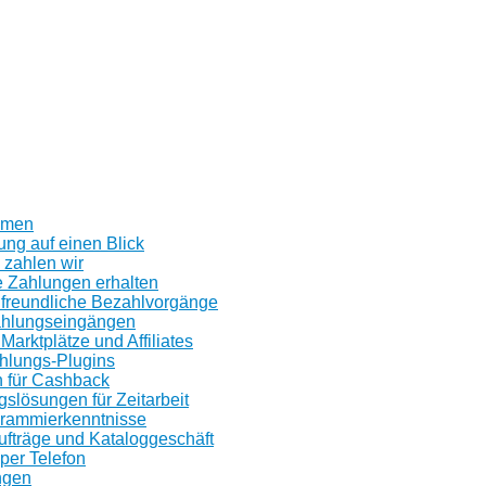
n
s und Nevis
hmen
ung auf einen Blick
 zahlen wir
e Zahlungen erhalten
freundliche Bezahlvorgänge
ahlungseingängen
 Marktplätze und Affiliates
ahlungs-Plugins
 für Cashback
slösungen für Zeitarbeit
rammierkenntnisse
ufträge und Kataloggeschäft
er Telefon
ngen