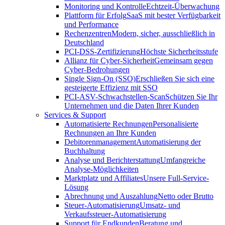
Monitoring und Kontrolle
Echtzeit-Überwachung
Plattform für Erfolg
SaaS mit bester Verfügbarkeit
und Performance
Rechenzentren
Modern, sicher, ausschließlich in
Deutschland
PCI-DSS-Zertifizierung
Höchste Sicherheitsstufe
Allianz für Cyber-Sicherheit
Gemeinsam gegen
Cyber-Bedrohungen
Single Sign-On (SSO)
Erschließen Sie sich eine
gesteigerte Effizienz mit SSO
PCI-ASV-Schwachstellen-Scan
Schützen Sie Ihr
Unternehmen und die Daten Ihrer Kunden
Services & Support
Automatisierte Rechnungen
Personalisierte
Rechnungen an Ihre Kunden
Debitorenmanagement
Automatisierung der
Buchhaltung
Analyse und Berichterstattung
Umfangreiche
Analyse-Möglichkeiten
Marktplatz und Affiliates
Unsere Full-Service-
Lösung
Abrechnung und Auszahlung
Netto oder Brutto
Steuer-Automatisierung
Umsatz- und
Verkaufssteuer-Automatisierung
Support für Endkunden
Beratung und