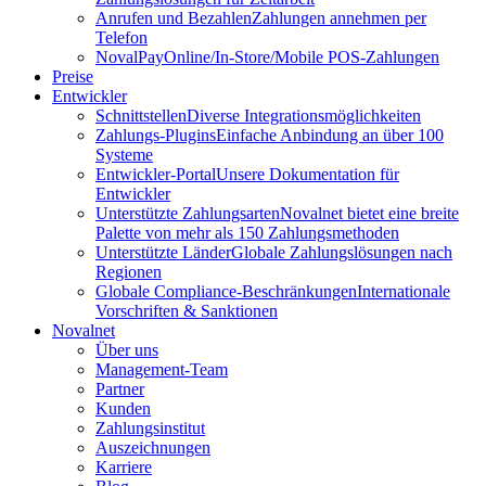
Anrufen und Bezahlen
Zahlungen annehmen per
Telefon
NovalPay
Online/In-Store/Mobile POS-Zahlungen
Preise
Entwickler
Schnittstellen
Diverse Integrationsmöglichkeiten
Zahlungs-Plugins
Einfache Anbindung an über 100
Systeme
Entwickler-Portal
Unsere Dokumentation für
Entwickler
Unterstützte Zahlungsarten
Novalnet bietet eine breite
Palette von mehr als 150 Zahlungsmethoden
Unterstützte Länder
Globale Zahlungslösungen nach
Regionen
Globale Compliance-Beschränkungen
Internationale
Vorschriften & Sanktionen
Novalnet
Über uns
Management-Team
Partner
Kunden
Zahlungsinstitut
Auszeichnungen
Karriere