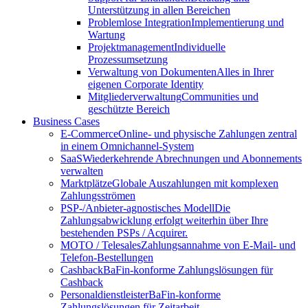
Unterstützung in allen Bereichen
Problemlose Integration
Implementierung und
Wartung
Projektmanagement
Individuelle
Prozessumsetzung
Verwaltung von Dokumenten
Alles in Ihrer
eigenen Corporate Identity
Mitgliederverwaltung
Communities und
geschützte Bereich
Business Cases
E-Commerce
Online- und physische Zahlungen zentral
in einem Omnichannel-System
SaaS
Wiederkehrende Abrechnungen und Abonnements
verwalten
Marktplätze
Globale Auszahlungen mit komplexen
Zahlungsströmen
PSP-/Anbieter‑agnostisches Modell
Die
Zahlungsabwicklung erfolgt weiterhin über Ihre
bestehenden PSPs / Acquirer.
MOTO / Telesales
Zahlungsannahme von E-Mail- und
Telefon-Bestellungen
Cashback
BaFin-konforme Zahlungslösungen für
Cashback
Personaldienstleister
BaFin-konforme
Zahlungslösungen für Zeitarbeit