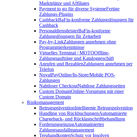
Marktplätze und Affiliates
Payment to go für diverse Systeme
Fertige
Zahlungs-Plugins
Cashback
BaFin-konforme Zahlungslösungen für
Cashback
Personaldienstleister
BaFin-konforme
Zahlungslösungen für Zeitarbeit
Pay-by-Link
Zahlungen annehmen ohne
Programmierkenntnisse
Virtuelles Terminal / MOTO
Offline-
Zahlungsaufträge und Kataloggeschäft
Anrufen und Bezahlen
Zahlungen annehmen per
Telefon
NovalPay
Online/In-Store/Mobile POS-
Zahlungen
Nahtloser Checkout
Nahtlose Zahlungsseiten
Custom Domain
Online-Vorsprung mit einer
Custom Domain
Risikomanagement
Betrugsprävention
Intelligente Betrugsprävention
Handling von Rückbuchungen
Automatisierte
Chargeback- und Rücklastschriftbehandlung
Forderungseinzug
Automatisiertes
Zahlungsausfallmanagement
Treuhandkonten
Schutz vor Insolven