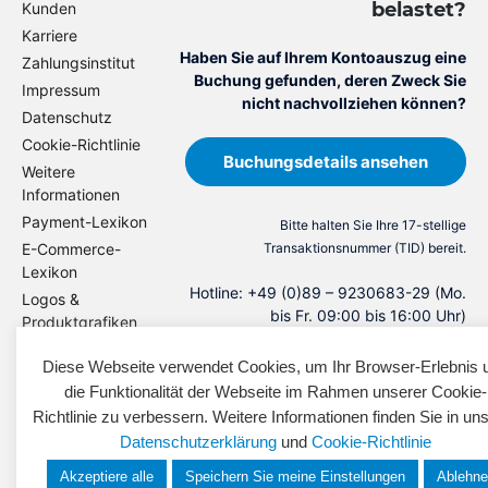
belastet?
Kunden
Karriere
Haben Sie auf Ihrem Kontoauszug eine
Zahlungsinstitut
Buchung gefunden, deren Zweck Sie
Impressum
nicht nachvollziehen können?
Datenschutz
Cookie-Richtlinie
Buchungsdetails ansehen
Weitere
Informationen
Payment-Lexikon
E
Bitte halten Sie Ihre 17-stellige
n
E-Commerce-
Transaktionsnummer (TID) bereit.
Lexikon
g
Hotline: +49 (0)89 – 9230683-29 (Mo.
Logos &
li
bis Fr. 09:00 bis 16:00 Uhr)
Produktgrafiken
s
Magazin
h
Diese Webseite verwendet Cookies, um Ihr Browser-Erlebnis 
Presse
die Funktionalität der Webseite im Rahmen unserer Cookie-
Kontakt
Richtlinie zu verbessern. Weitere Informationen finden Sie in un
Datenschutzerklärung
und
Cookie-Richtlinie
Akzeptiere alle
Speichern Sie meine Einstellungen
Ablehn