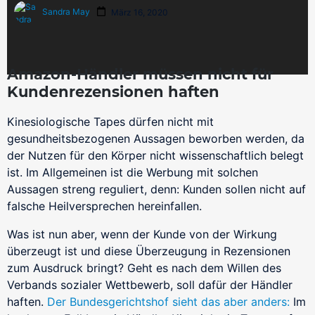
Treuhandkonten
Sandra May
März 16, 2020
Marktplatz und Affiliates
Schutz vor Insolven
One-Click-Zahlungen / Tokenisierung
Unsere Full-Service-Lösung
Kundenfreundliche Bezahlvorgänge
Monitoring und Kontrolle
Amazon-Händler müssen nicht für
Abrechnung und Auszahlung
Echtzeit-Überwachung
Virtuelle IBANs
Kundenrezensionen haften
Netto oder Brutto
Eindeutige Zuordnung von Zahlungseingängen
Kinesiologische Tapes dürfen nicht mit
Plattform für Erfolg
Steuer-Automatisierung
gesundheitsbezogenen Aussagen beworben werden, da
SaaS mit bester Verfügbarkeit und Performance
Gesplittete Zahlungen / Umsatzaufteilung
Umsatz- und Verkaufssteuer-Automatisierung
der Nutzen für den Körper nicht wissenschaftlich belegt
Für Marktplätze und Affiliates
ist. Im Allgemeinen ist die Werbung mit solchen
Rechenzentren
Aussagen streng reguliert, denn: Kunden sollen nicht auf
Support für Endkunden
Modern, sicher, ausschließlich in Deutschland
Payment to go für diverse Systeme
falsche Heilversprechen hereinfallen.
Beratung und Unterstützung in allen Bereichen
Fertige Zahlungs-Plugins
Was ist nun aber, wenn der Kunde von der Wirkung
PCI-DSS-Zertifizierung
Problemlose Integration
überzeugt ist und diese Überzeugung in Rezensionen
Höchste Sicherheitsstufe
Cashback
Implementierung und Wartung
zum Ausdruck bringt? Geht es nach dem Willen des
BaFin-konforme Zahlungslösungen für Cashback
Verbands sozialer Wettbewerb, soll dafür der Händler
Allianz für Cyber-Sicherheit
haften.
Der Bundesgerichtshof sieht das aber anders:
Im
Projektmanagement
Gemeinsam gegen Cyber-Bedrohungen
Personaldienstleister