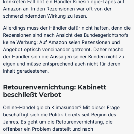
konkreten Fall bot ein Händler Kinesiologie-Tapes auf
Individuelle Prozessumsetzung
BaFin-konforme Zahlungslösungen für Zeitarbeit
Amazon an. In den Rezensionen war oft von der
schmerzlindernden Wirkung zu lesen.
Single Sign-On (SSO)
Verwaltung von Dokumenten
Erschließen Sie sich eine gesteigerte Effizienz mit
Pay-by-Link
Allerdings muss der Händler dafür nicht haften, denn die
Alles in Ihrer eigenen Corporate Identity
SSO
Zahlungen annehmen ohne Programmierkenntnisse
Rezensionen sind nach Ansicht des Bundesgerichtshofs
keine Werbung: Auf Amazon seien Rezensionen und
Mitgliederverwaltung
PCI-ASV-Schwachstellen-Scan
Virtuelles Terminal / MOTO
Angebot optisch voneinander getrennt. Daher mache
Communities und geschützte Bereich
Schützen Sie Ihr Unternehmen und die Daten Ihrer
Offline-Zahlungsaufträge und Kataloggeschäft
der Händler sich die Aussagen seiner Kunden nicht zu
Kunden
eigen und müsse entsprechend auch nicht für deren
Inhalt geradestehen.
Anrufen und Bezahlen
Zahlungen annehmen per Telefon
Retourenvernichtung: Kabinett
beschließt Verbot
NovalPay
Online/In-Store/Mobile POS-Zahlungen
Online-Handel gleich Klimasünder? Mit dieser Frage
beschäftigt sich die Politik bereits seit Beginn des
Nahtloser Checkout
Jahres. Es geht um die Retourenvernichtung, die
Nahtlose Zahlungsseiten
offenbar ein Problem darstellt und nach