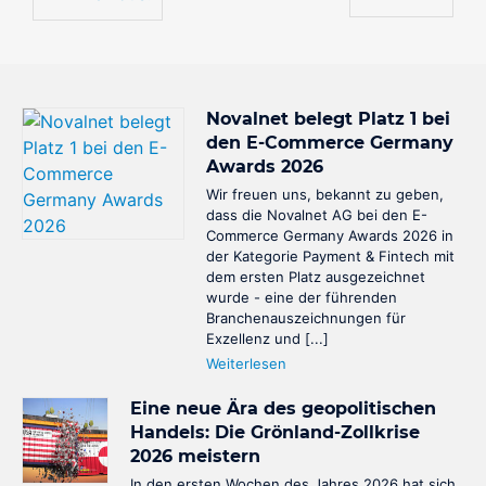
Anrufen und Bezahlen
Zahlungen annehmen per Telefon
NovalPay
Online/In-Store/Mobile POS-Zahlungen
Novalnet belegt Platz 1 bei
den E-Commerce Germany
Awards 2026
Wir freuen uns, bekannt zu geben,
dass die Novalnet AG bei den E-
Commerce Germany Awards 2026 in
der Kategorie Payment & Fintech mit
dem ersten Platz ausgezeichnet
wurde - eine der führenden
Branchenauszeichnungen für
Exzellenz und [...]
Weiterlesen
Eine neue Ära des geopolitischen
Handels: Die Grönland-Zollkrise
2026 meistern
In den ersten Wochen des Jahres 2026 hat sich