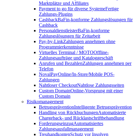
Marktplätze und Affiliates
Payment to go für diverse Systeme
Fertige
Zahlungs-Plugins
Cashback
BaFin-konforme Zahlungslösungen für
Cashback
Personaldienstleister
BaFin-konforme
Zahlungslösungen für Zeitarbeit
Pay-by-Link
Zahlungen annehmen ohne
Programmierkenntnisse
Virtuelles Terminal / MOTO
Offline-
Zahlungsaufträge und Kataloggeschäft
Anrufen und Bezahlen
Zahlungen annehmen per
Telefon
NovalPay
Online/In-Store/Mobile POS-
Zahlungen
Nahtloser Checkout
Nahtlose Zahlungsseiten
Custom Domain
Online-Vorsprung mit einer
Custom Domain
Risikomanagement
Betrugsprävention
Intelligente Betrugsprävention
Handling von Rückbuchungen
Automatisierte
Chargeback- und Rücklastschriftbehandlung
Forderungseinzug
Automatisiertes
Zahlungsausfallmanagement
Treuhandkonten
Schutz vor Insolven