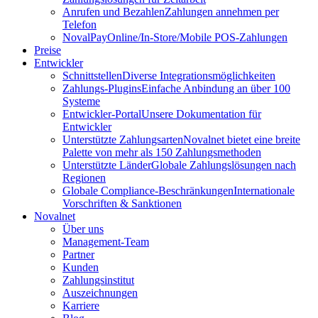
Anrufen und Bezahlen
Zahlungen annehmen per
Telefon
NovalPay
Online/In-Store/Mobile POS-Zahlungen
Preise
Entwickler
Schnittstellen
Diverse Integrationsmöglichkeiten
Zahlungs-Plugins
Einfache Anbindung an über 100
Systeme
Entwickler-Portal
Unsere Dokumentation für
Entwickler
Unterstützte Zahlungsarten
Novalnet bietet eine breite
Palette von mehr als 150 Zahlungsmethoden
Unterstützte Länder
Globale Zahlungslösungen nach
Regionen
Globale Compliance-Beschränkungen
Internationale
Vorschriften & Sanktionen
Novalnet
Über uns
Management-Team
Partner
Kunden
Zahlungsinstitut
Auszeichnungen
Karriere