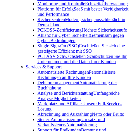
Monitoring und Kontrolle
Echtzeit-Überwachung
Plattform für Erfolg
SaaS mit bester Verfügbarkeit
und Performance
Rechenzentren
Modern, sicher, ausschließlich in
Deutschland
PCI-DSS-Zertifizierung
Höchste Sicherheitsstufe
Allianz für Cyber-Sicherheit
Gemeinsam gegen
Cyber-Bedrohungen
Single Sign-On (SSO)
Erschließen Sie sich eine
gesteigerte Effizienz mit SSO
PCI-ASV-Schwachstellen-Scan
Schützen Sie Ihr
Unternehmen und die Daten Ihrer Kunden
Services & Support
Automatisierte Rechnungen
Personalisierte
Rechnungen an Ihre Kunden
Debitorenmanagement
Automatisierung der
Buchhaltung
Analyse und Berichterstattung
Umfangreiche
Analyse-Möglichkeiten
Marktplatz und Affiliates
Unsere Full-Service-
Lösung
Abrechnung und Auszahlung
Netto oder Brutto
Steuer-Automatisierung
Umsatz- und
Verkaufssteuer-Automatisierung
Support für Endkunden
Beratung und