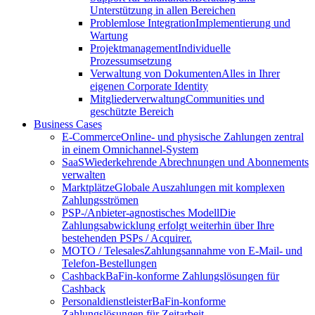
Unterstützung in allen Bereichen
Problemlose Integration
Implementierung und
Wartung
Projektmanagement
Individuelle
Prozessumsetzung
Verwaltung von Dokumenten
Alles in Ihrer
eigenen Corporate Identity
Mitgliederverwaltung
Communities und
geschützte Bereich
Business Cases
E-Commerce
Online- und physische Zahlungen zentral
in einem Omnichannel-System
SaaS
Wiederkehrende Abrechnungen und Abonnements
verwalten
Marktplätze
Globale Auszahlungen mit komplexen
Zahlungsströmen
PSP-/Anbieter‑agnostisches Modell
Die
Zahlungsabwicklung erfolgt weiterhin über Ihre
bestehenden PSPs / Acquirer.
MOTO / Telesales
Zahlungsannahme von E-Mail- und
Telefon-Bestellungen
Cashback
BaFin-konforme Zahlungslösungen für
Cashback
Personaldienstleister
BaFin-konforme
Zahlungslösungen für Zeitarbeit