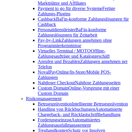
Marktplätze und Affiliates
Payment to go für diverse Systeme
Fertige
Zahlungs-Plugins
Cashback
BaFin-konforme Zahlungslösungen für
Cashback
Personaldienstleister
BaFin-konforme
Zahlungslösungen für Zeitarbeit
Pay-by-Link
Zahlungen annehmen ohne
Programmierkenntnisse
Virtuelles Terminal / MOTO
Offline-
Zahlungsaufträge und Kataloggeschäft
Anrufen und Bezahlen
Zahlungen annehmen per
Telefon
NovalPay
Online/In-Store/Mobile POS-
Zahlungen
Nahtloser Checkout
Nahtlose Zahlungsseiten
Custom Domain
Online-Vorsprung mit einer
Custom Domain
Risikomanagement
Betrugsprävention
Intelligente Betrugsprävention
Handling von Rückbuchungen
Automatisierte
Chargeback- und Rücklastschriftbehandlung
Forderungseinzug
Automatisiertes
Zahlungsausfallmanagement
Treuhandkonten
Schutz vor Insolven