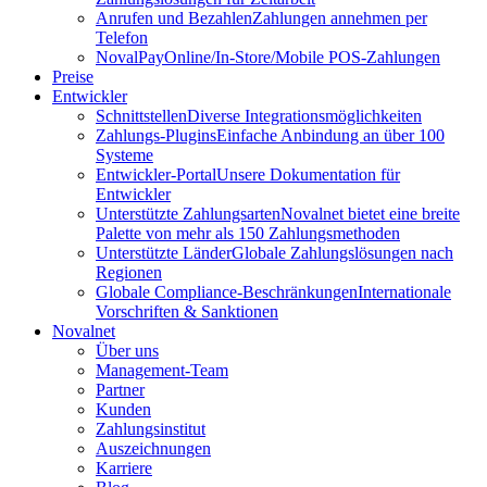
Anrufen und Bezahlen
Zahlungen annehmen per
Telefon
NovalPay
Online/In-Store/Mobile POS-Zahlungen
Preise
Entwickler
Schnittstellen
Diverse Integrationsmöglichkeiten
Zahlungs-Plugins
Einfache Anbindung an über 100
Systeme
Entwickler-Portal
Unsere Dokumentation für
Entwickler
Unterstützte Zahlungsarten
Novalnet bietet eine breite
Palette von mehr als 150 Zahlungsmethoden
Unterstützte Länder
Globale Zahlungslösungen nach
Regionen
Globale Compliance-Beschränkungen
Internationale
Vorschriften & Sanktionen
Novalnet
Über uns
Management-Team
Partner
Kunden
Zahlungsinstitut
Auszeichnungen
Karriere