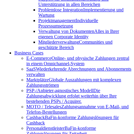
Unterstützung in allen Bereichen
Problemlose Integration
Implementierung und
Wartung
Projektmanagement
Individuelle
Prozessumsetzung
Verwaltung von Dokumenten
Alles in Ihrer
eigenen Corporate Identity
Mitgliederverwaltung
Communities und
geschützte Bereich
Business Cases
E-Commerce
Online- und physische Zahlungen zentral
in einem Omnichannel-System
SaaS
Wiederkehrende Abrechnungen und Abonnements
verwalten
Marktplätze
Globale Auszahlungen mit komplexen
Zahlungsströmen
PSP-/Anbieter‑agnostisches Modell
Die
Zahlungsabwicklung erfolgt weiterhin über Ihre
bestehenden PSPs / Acquirer.
MOTO / Telesales
Zahlungsannahme von E-Mail- und
Telefon-Bestellungen
Cashback
BaFin-konforme Zahlungslösungen für
Cashback
Personaldienstleister
BaFin-konforme
Zahlungslösungen für Zeitarbeit