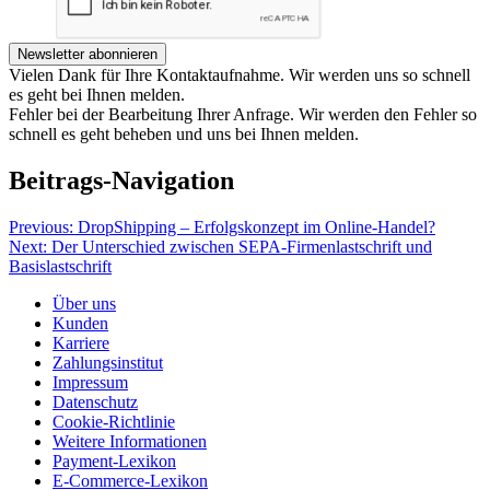
Newsletter abonnieren
Vielen Dank für Ihre Kontaktaufnahme. Wir werden uns so schnell
es geht bei Ihnen melden.
Fehler bei der Bearbeitung Ihrer Anfrage. Wir werden den Fehler so
schnell es geht beheben und uns bei Ihnen melden.
Beitrags-Navigation
Previous:
DropShipping – Erfolgskonzept im Online-Handel?
Next:
Der Unterschied zwischen SEPA-Firmenlastschrift und
Basislastschrift
Über uns
Kunden
Karriere
Zahlungsinstitut
Impressum
Datenschutz
Cookie-Richtlinie
Weitere Informationen
Payment-Lexikon
E-Commerce-Lexikon