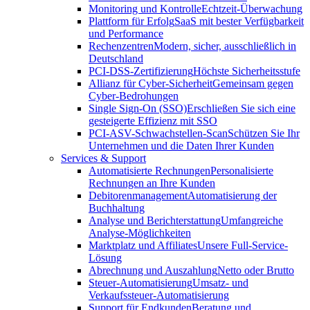
Monitoring und Kontrolle
Echtzeit-Überwachung
Plattform für Erfolg
SaaS mit bester Verfügbarkeit
und Performance
Rechenzentren
Modern, sicher, ausschließlich in
Deutschland
PCI-DSS-Zertifizierung
Höchste Sicherheitsstufe
Allianz für Cyber-Sicherheit
Gemeinsam gegen
Cyber-Bedrohungen
Single Sign-On (SSO)
Erschließen Sie sich eine
gesteigerte Effizienz mit SSO
PCI-ASV-Schwachstellen-Scan
Schützen Sie Ihr
Unternehmen und die Daten Ihrer Kunden
Services & Support
Automatisierte Rechnungen
Personalisierte
Rechnungen an Ihre Kunden
Debitorenmanagement
Automatisierung der
Buchhaltung
Analyse und Berichterstattung
Umfangreiche
Analyse-Möglichkeiten
Marktplatz und Affiliates
Unsere Full-Service-
Lösung
Abrechnung und Auszahlung
Netto oder Brutto
Steuer-Automatisierung
Umsatz- und
Verkaufssteuer-Automatisierung
Support für Endkunden
Beratung und