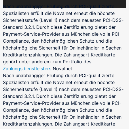
Individuelle Prozessumsetzung
BaFin-konforme Zahlungslösungen für Zeitarbeit
Nach unabhängiger Prüfung durch PCI-qualifizierte
Spezialisten erfüllt die Novalnet erneut die höchste
Single Sign-On (SSO)
Sicherheitsstufe (Level 1) nach dem neuesten PCI-DSS-
Verwaltung von Dokumenten
Erschließen Sie sich eine gesteigerte Effizienz mit
Pay-by-Link
Standard 3.2.1. Durch diese Zertifizierung bietet der
Alles in Ihrer eigenen Corporate Identity
SSO
Zahlungen annehmen ohne Programmierkenntnisse
Payment-Service-Provider aus München die volle PCI-
Compliance, den höchstmöglichen Schutz und die
Mitgliederverwaltung
PCI-ASV-Schwachstellen-Scan
Virtuelles Terminal / MOTO
höchstmögliche Sicherheit für Onlinehändler in Sachen
Communities und geschützte Bereich
Schützen Sie Ihr Unternehmen und die Daten Ihrer
Offline-Zahlungsaufträge und Kataloggeschäft
Kreditkartenzahlungen. Die Zahlungsart Kreditkarte
Kunden
gehört unter anderem zum Portfolio des
Zahlungsdienstleisters
Novalnet.
Anrufen und Bezahlen
Nach unabhängiger Prüfung durch PCI-qualifizierte
Zahlungen annehmen per Telefon
Spezialisten erfüllt die Novalnet erneut die höchste
Sicherheitsstufe (Level 1) nach dem neuesten PCI-DSS-
NovalPay
Standard 3.2.1. Durch diese Zertifizierung bietet der
Online/In-Store/Mobile POS-Zahlungen
Payment-Service-Provider aus München die volle PCI-
Compliance, den höchstmöglichen Schutz und die
höchstmögliche Sicherheit für Onlinehändler in Sachen
Nahtloser Checkout
Nahtlose Zahlungsseiten
Kreditkartenzahlungen. Die Zahlungsart Kreditkarte