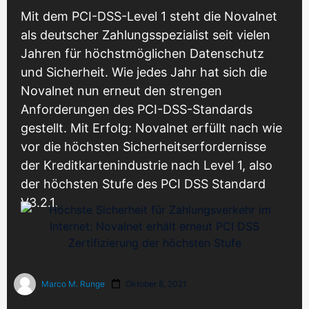
Treuhandkonten
Mit dem PCI-DSS-Level 1 steht die Novalnet
Marktplatz und Affiliates
Schutz vor Insolven
One-Click-Zahlungen / Tokenisierung
als deutscher Zahlungsspezialist seit vielen
Unsere Full-Service-Lösung
Kundenfreundliche Bezahlvorgänge
Jahren für höchstmöglichen Datenschutz
Monitoring und Kontrolle
und Sicherheit. Wie jedes Jahr hat sich die
Abrechnung und Auszahlung
Echtzeit-Überwachung
Virtuelle IBANs
Novalnet nun erneut den strengen
Netto oder Brutto
Eindeutige Zuordnung von Zahlungseingängen
Anforderungen des PCI-DSS-Standards
Plattform für Erfolg
gestellt. Mit Erfolg: Novalnet erfüllt nach wie
Steuer-Automatisierung
SaaS mit bester Verfügbarkeit und Performance
Gesplittete Zahlungen / Umsatzaufteilung
vor die höchsten Sicherheitserfordernisse
Umsatz- und Verkaufssteuer-Automatisierung
Für Marktplätze und Affiliates
der Kreditkartenindustrie nach Level 1, also
Rechenzentren
der höchsten Stufe des PCI DSS Standard
Support für Endkunden
Modern, sicher, ausschließlich in Deutschland
Payment to go für diverse Systeme
V3.2.1.
Beratung und Unterstützung in allen Bereichen
Fertige Zahlungs-Plugins
PCI-DSS-Zertifizierung
Problemlose Integration
Höchste Sicherheitsstufe
Cashback
Implementierung und Wartung
BaFin-konforme Zahlungslösungen für Cashback
Marco M. Runge
Oktober 8, 2021
Allianz für Cyber-Sicherheit
Projektmanagement
Gemeinsam gegen Cyber-Bedrohungen
Personaldienstleister