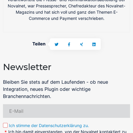
Novalnet, war Pressesprecher, Chefredakteur des Novalnet-
PSP-/Anbieter‑agnostisches Modell
Magazins und hat sich voll und ganz den Themen E-
Die Zahlungsabwicklung erfolgt weiterhin über Ihre
Commerce und Payment verschrieben.
bestehenden PSPs / Acquirer.
MOTO / Telesales
Zahlungsannahme von E-Mail- und Telefon-Bestellungen
Teilen
Cashback
BaFin-konforme Zahlungslösungen für Cashback
Personaldienstleister
Newsletter
BaFin-konforme Zahlungslösungen für Zeitarbeit
Anrufen und Bezahlen
Bleiben Sie stets auf dem Laufenden - ob neue
Zahlungen annehmen per Telefon
Integration, neues Plugin oder wichtige
Branchennachrichten.
NovalPay
Online/In-Store/Mobile POS-Zahlungen
Ich stimme der Datenschutzerklärung zu.
Ich bin damit einverstanden, von der Novalnet kontaktiert zu