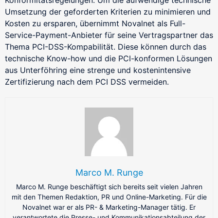
Umsetzung der geforderten Kriterien zu minimieren und
Kosten zu ersparen, übernimmt Novalnet als Full-
Service-Payment-Anbieter für seine Vertragspartner das
Thema PCI-DSS-Kompabilität. Diese können durch das
technische Know-how und die PCI-konformen Lösungen
aus Unterföhring eine strenge und kostenintensive
Zertifizierung nach dem PCI DSS vermeiden.
Business Cases
E-Commerce
Online- und physische Zahlungen zentral in einem
Omnichannel-System
SaaS
Marco M. Runge
Wiederkehrende Abrechnungen und Abonnements
Marco M. Runge beschäftigt sich bereits seit vielen Jahren
verwalten
mit den Themen Redaktion, PR und Online-Marketing. Für die
Marktplätze
Novalnet war er als PR- & Marketing-Manager tätig. Er
Globale Auszahlungen mit komplexen Zahlungsströmen
verantwortete die Presse- und Kommunikationsabteilung der