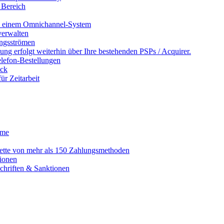
 Bereich
in einem Omnichannel-System
erwalten
ngsströmen
ng erfolgt weiterhin über Ihre bestehenden PSPs / Acquirer.
lefon-Bestellungen
ack
r Zeitarbeit
eme
alette von mehr als 150 Zahlungsmethoden
ionen
schriften & Sanktionen