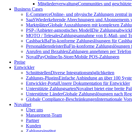
Mitgliederverwaltung
Communities und geschützte
Business Cases
E-Commerce
Online- und physische Zahlungen zentral 
SaaS
Wiederkehrende Abrechnungen und Abonnements v
Marktplätze
Globale Auszahlungen mit komplexen Zahlu
PSP-/Anbieter‑agnostisches Modell
Die Zahlungsabwicklu
MOTO / Telesales
Zahlungsannahme von E-Mail- und Te
Cashback
BaFin-konforme Zahlungslösungen für Cashb
Personaldienstleister
BaFin-konforme Zahlungslösungen fü
Anrufen und Bezahlen
Zahlungen annehmen per Telefon
NovalPay
Online/In-Store/Mobile POS-Zahlungen
Preise
Entwickler
Schnittstellen
Diverse Integrationsmöglichkeiten
Zahlungs-Plugins
Einfache Anbindung an über 100 Syst
Entwickler-Portal
Unsere Dokumentation für Entwickler
Unterstützte Zahlungsarten
Novalnet bietet eine breite P
Unterstützte Länder
Globale Zahlungslösungen nach Reg
Globale Compliance-Beschränkungen
Internationale Vor
Novalnet
Über uns
Management-Team
Partner
Kunden
Zahlungsinstitut