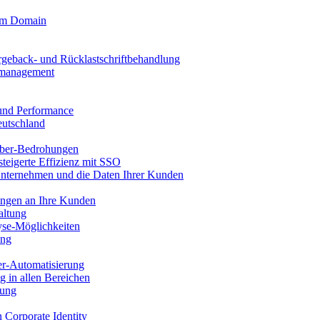
tom Domain
rgeback- und Rücklastschriftbehandlung
llmanagement
 und Performance
eutschland
ber-Bedrohungen
steigerte Effizienz mit SSO
Unternehmen und die Daten Ihrer Kunden
ungen an Ihre Kunden
altung
se-Möglichkeiten
ung
er-Automatisierung
g in allen Bereichen
tung
n Corporate Identity