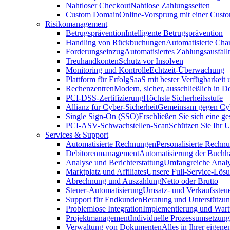
Nahtloser Checkout
Nahtlose Zahlungsseiten
Custom Domain
Online-Vorsprung mit einer Cus
Risikomanagement
Betrugsprävention
Intelligente Betrugsprävention
Handling von Rückbuchungen
Automatisierte Cha
Forderungseinzug
Automatisiertes Zahlungsausfa
Treuhandkonten
Schutz vor Insolven
Monitoring und Kontrolle
Echtzeit-Überwachung
Plattform für Erfolg
SaaS mit bester Verfügbarkeit
Rechenzentren
Modern, sicher, ausschließlich in D
PCI-DSS-Zertifizierung
Höchste Sicherheitsstufe
Allianz für Cyber-Sicherheit
Gemeinsam gegen Cy
Single Sign-On (SSO)
Erschließen Sie sich eine ge
PCI-ASV-Schwachstellen-Scan
Schützen Sie Ihr 
Services & Support
Automatisierte Rechnungen
Personalisierte Rechn
Debitorenmanagement
Automatisierung der Buchh
Analyse und Berichterstattung
Umfangreiche Analy
Marktplatz und Affiliates
Unsere Full-Service-Lös
Abrechnung und Auszahlung
Netto oder Brutto
Steuer-Automatisierung
Umsatz- und Verkaufssteu
Support für Endkunden
Beratung und Unterstützun
Problemlose Integration
Implementierung und War
Projektmanagement
Individuelle Prozessumsetzung
Verwaltung von Dokumenten
Alles in Ihrer eigene