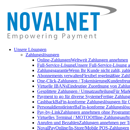
Unsere Lösungen
Zahlungslösungen
Online-Zahlungen
Weltweit Zahlungen annehmen
Full-Service-Lösung
Unsere Full-Service-Lösung a
Zahlungsgarantie
Wenn Ihr Kunde nicht zahlt, zahl
Abonnements verwalten
Flexibel regelmäßige Zahl
One-Click-Zahlungen / Tokenisierung
Kundenfreun
Virtuelle IBANs
Eindeutige Zuordnung von Zahlu
Gesplittete Zahlungen / Umsatzaufteilung
Für Markt
Payment to go für diverse Systeme
Fertige Zahlung
Cashback
BaFin-konforme Zahlungslösungen für 
Personaldienstleister
BaFin-konforme Zahlungslösun
Pay-by-Link
Zahlungen annehmen ohne Programmi
Virtuelles Terminal / MOTO
Offline-Zahlungsauft
Anrufen und Bezahlen
Zahlungen annehmen per T
NovalPay
Online/In-Store/Mobile POS-Zahlungen