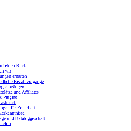
uf einen Blick
en wir
ungen erhalten
dliche Bezahlvorgänge
ngseingängen
plätze und Affiliates
s-Plugins
Cashback
gen für Zeitarbeit
erkenntnisse
räge und Kataloggeschäft
elefon