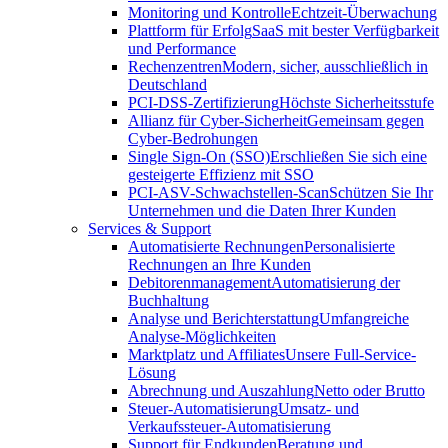
Monitoring und Kontrolle
Echtzeit-Überwachung
Plattform für Erfolg
SaaS mit bester Verfügbarkeit
und Performance
Rechenzentren
Modern, sicher, ausschließlich in
Deutschland
PCI-DSS-Zertifizierung
Höchste Sicherheitsstufe
Allianz für Cyber-Sicherheit
Gemeinsam gegen
Cyber-Bedrohungen
Single Sign-On (SSO)
Erschließen Sie sich eine
gesteigerte Effizienz mit SSO
PCI-ASV-Schwachstellen-Scan
Schützen Sie Ihr
Unternehmen und die Daten Ihrer Kunden
Services & Support
Automatisierte Rechnungen
Personalisierte
Rechnungen an Ihre Kunden
Debitorenmanagement
Automatisierung der
Buchhaltung
Analyse und Berichterstattung
Umfangreiche
Analyse-Möglichkeiten
Marktplatz und Affiliates
Unsere Full-Service-
Lösung
Abrechnung und Auszahlung
Netto oder Brutto
Steuer-Automatisierung
Umsatz- und
Verkaufssteuer-Automatisierung
Support für Endkunden
Beratung und