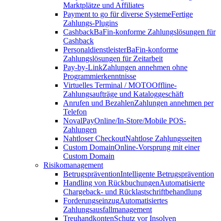
Marktplätze und Affiliates
Payment to go für diverse Systeme
Fertige
Zahlungs-Plugins
Cashback
BaFin-konforme Zahlungslösungen für
Cashback
Personaldienstleister
BaFin-konforme
Zahlungslösungen für Zeitarbeit
Pay-by-Link
Zahlungen annehmen ohne
Programmierkenntnisse
Virtuelles Terminal / MOTO
Offline-
Zahlungsaufträge und Kataloggeschäft
Anrufen und Bezahlen
Zahlungen annehmen per
Telefon
NovalPay
Online/In-Store/Mobile POS-
Zahlungen
Nahtloser Checkout
Nahtlose Zahlungsseiten
Custom Domain
Online-Vorsprung mit einer
Custom Domain
Risikomanagement
Betrugsprävention
Intelligente Betrugsprävention
Handling von Rückbuchungen
Automatisierte
Chargeback- und Rücklastschriftbehandlung
Forderungseinzug
Automatisiertes
Zahlungsausfallmanagement
Treuhandkonten
Schutz vor Insolven