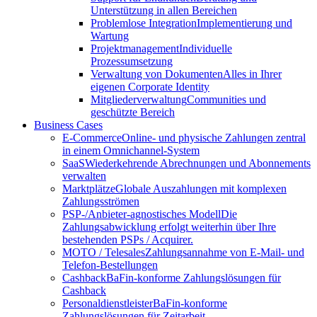
Unterstützung in allen Bereichen
Problemlose Integration
Implementierung und
Wartung
Projektmanagement
Individuelle
Prozessumsetzung
Verwaltung von Dokumenten
Alles in Ihrer
eigenen Corporate Identity
Mitgliederverwaltung
Communities und
geschützte Bereich
Business Cases
E-Commerce
Online- und physische Zahlungen zentral
in einem Omnichannel-System
SaaS
Wiederkehrende Abrechnungen und Abonnements
verwalten
Marktplätze
Globale Auszahlungen mit komplexen
Zahlungsströmen
PSP-/Anbieter‑agnostisches Modell
Die
Zahlungsabwicklung erfolgt weiterhin über Ihre
bestehenden PSPs / Acquirer.
MOTO / Telesales
Zahlungsannahme von E-Mail- und
Telefon-Bestellungen
Cashback
BaFin-konforme Zahlungslösungen für
Cashback
Personaldienstleister
BaFin-konforme
Zahlungslösungen für Zeitarbeit