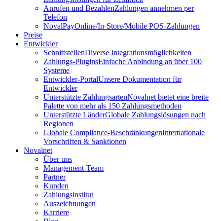
Anrufen und Bezahlen
Zahlungen annehmen per
Telefon
NovalPay
Online/In-Store/Mobile POS-Zahlungen
Preise
Entwickler
Schnittstellen
Diverse Integrationsmöglichkeiten
Zahlungs-Plugins
Einfache Anbindung an über 100
Systeme
Entwickler-Portal
Unsere Dokumentation für
Entwickler
Unterstützte Zahlungsarten
Novalnet bietet eine breite
Palette von mehr als 150 Zahlungsmethoden
Unterstützte Länder
Globale Zahlungslösungen nach
Regionen
Globale Compliance-Beschränkungen
Internationale
Vorschriften & Sanktionen
Novalnet
Über uns
Management-Team
Partner
Kunden
Zahlungsinstitut
Auszeichnungen
Karriere