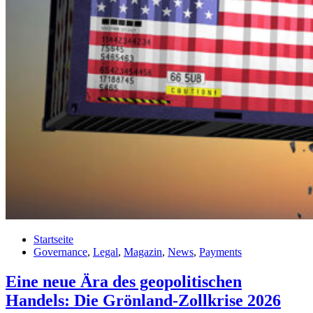
Startseite
Governance
,
Legal
,
Magazin
,
News
,
Payments
Eine neue Ära des geopolitischen
Handels: Die Grönland-Zollkrise 2026