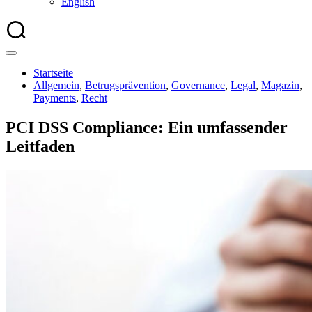
English
Startseite
Allgemein
,
Betrugsprävention
,
Governance
,
Legal
,
Magazin
,
Payments
,
Recht
PCI DSS Compliance: Ein umfassender
Leitfaden