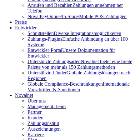
Anrufen und Bezahlen
Zahlungen annehmen per
Telefon
NovalPay
Online/In-Store/Mobile POS-Zahlungen
Preise
Entwickler
Schnittstellen
Diverse Integrationsmöglichkeiten
Zahlungs-Plugins
Einfache Anbindung an über 100
Systeme
Entwickler-Portal
Unsere Dokumentation für
Entwickler
Unterstützte Zahlungsarten
Novalnet bietet eine breite
Palette von mehr als 150 Zahlungsmethoden
Unterstützte Länder
Globale Zahlungslösungen nach
Regionen
Globale Compliance-Beschränkungen
Internationale
Vorschriften & Sanktionen
Novalnet
Über uns
Management-Team
Partner
Kunden
Zahlungsinstitut
Auszeichnungen
Karriere