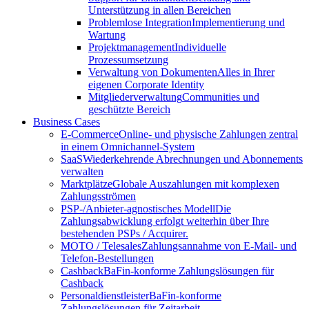
Unterstützung in allen Bereichen
Problemlose Integration
Implementierung und
Wartung
Projektmanagement
Individuelle
Prozessumsetzung
Verwaltung von Dokumenten
Alles in Ihrer
eigenen Corporate Identity
Mitgliederverwaltung
Communities und
geschützte Bereich
Business Cases
E-Commerce
Online- und physische Zahlungen zentral
in einem Omnichannel-System
SaaS
Wiederkehrende Abrechnungen und Abonnements
verwalten
Marktplätze
Globale Auszahlungen mit komplexen
Zahlungsströmen
PSP-/Anbieter‑agnostisches Modell
Die
Zahlungsabwicklung erfolgt weiterhin über Ihre
bestehenden PSPs / Acquirer.
MOTO / Telesales
Zahlungsannahme von E-Mail- und
Telefon-Bestellungen
Cashback
BaFin-konforme Zahlungslösungen für
Cashback
Personaldienstleister
BaFin-konforme
Zahlungslösungen für Zeitarbeit