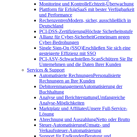
Monitoring und Kontrolle
Echtzeit-Überwachung
Plattform für Erfolg
SaaS mit bester Verfügbarkeit
und Performance
Rechenzentren
Modern, sicher, ausschließlich in
Deutschland
PCI-DSS-Zertifizierung
Höchste Sicherheitsstufe
Allianz für Cyber-Sicherheit
Gemeinsam gegen
Cyber-Bedrohungen
Single Sign-On (SSO)
Erschließen Sie sich eine
gesteigerte Effizienz mit SSO
PCI-ASV-Schwachstellen-Scan
Schützen Sie Ihr
Unternehmen und die Daten Ihrer Kunden
Services & Support
Automatisierte Rechnungen
Personalisierte
Rechnungen an Ihre Kunden
Debitorenmanagement
Automatisierung der
Buchhaltung
Analyse und Berichterstattung
Umfangreiche
Analyse-Möglichkeiten
Marktplatz und Affiliates
Unsere Full-Service-
Lösung
Abrechnung und Auszahlung
Netto oder Brutto
Steuer-Automatisierung
Umsatz- und
Verkaufssteuer-Automatisierung
Support für Endkunden
Beratung und