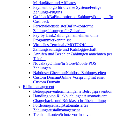
Marktplätze und Affiliates
Payment to go für diverse Systeme
Fertige
Zahlungs-Plugins
Cashback
BaFin-konforme Zahlungslösungen für
Cashback
Personaldienstleister
BaFin-konforme
Zahlungslösungen für Zeitarbeit
Pay-by-Link
Zahlungen annehmen ohne
Programmierkenntnisse
Virtuelles Terminal / MOTO
Offline-
Zahlungsaufträge und Kataloggeschäft
Anrufen und Bezahlen
Zahlungen annehmen per
Telefon
NovalPay
Online/In-Store/Mobile POS-
Zahlungen
Nahtloser Checkout
Nahtlose Zahlungsseiten
Custom Domain
Online-Vorsprung mit einer
Custom Domain
Risikomanagement
Betrugsprävention
Intelligente Betrugsprävention
Handling von Rückbuchungen
Automatisierte
Chargeback- und Rücklastschriftbehandlung
Forderungseinzug
Automatisiertes
Zahlungsausfallmanagement
Treuhandkonten
Schutz vor Insolven