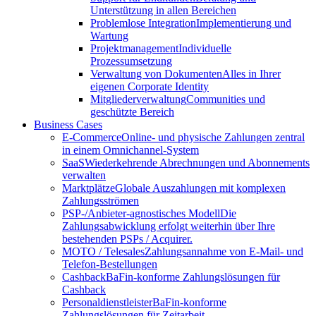
Unterstützung in allen Bereichen
Problemlose Integration
Implementierung und
Wartung
Projektmanagement
Individuelle
Prozessumsetzung
Verwaltung von Dokumenten
Alles in Ihrer
eigenen Corporate Identity
Mitgliederverwaltung
Communities und
geschützte Bereich
Business Cases
E-Commerce
Online- und physische Zahlungen zentral
in einem Omnichannel-System
SaaS
Wiederkehrende Abrechnungen und Abonnements
verwalten
Marktplätze
Globale Auszahlungen mit komplexen
Zahlungsströmen
PSP-/Anbieter‑agnostisches Modell
Die
Zahlungsabwicklung erfolgt weiterhin über Ihre
bestehenden PSPs / Acquirer.
MOTO / Telesales
Zahlungsannahme von E-Mail- und
Telefon-Bestellungen
Cashback
BaFin-konforme Zahlungslösungen für
Cashback
Personaldienstleister
BaFin-konforme
Zahlungslösungen für Zeitarbeit