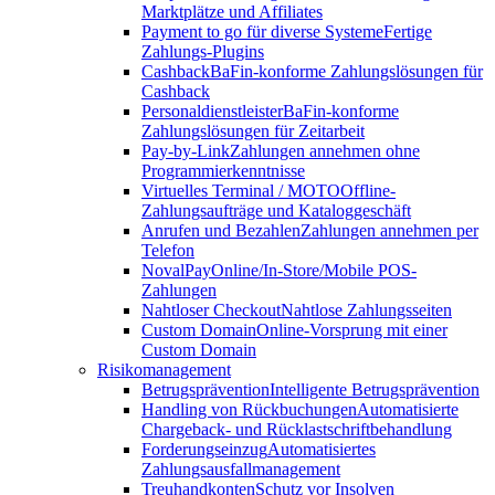
Marktplätze und Affiliates
Payment to go für diverse Systeme
Fertige
Zahlungs-Plugins
Cashback
BaFin-konforme Zahlungslösungen für
Cashback
Personaldienstleister
BaFin-konforme
Zahlungslösungen für Zeitarbeit
Pay-by-Link
Zahlungen annehmen ohne
Programmierkenntnisse
Virtuelles Terminal / MOTO
Offline-
Zahlungsaufträge und Kataloggeschäft
Anrufen und Bezahlen
Zahlungen annehmen per
Telefon
NovalPay
Online/In-Store/Mobile POS-
Zahlungen
Nahtloser Checkout
Nahtlose Zahlungsseiten
Custom Domain
Online-Vorsprung mit einer
Custom Domain
Risikomanagement
Betrugsprävention
Intelligente Betrugsprävention
Handling von Rückbuchungen
Automatisierte
Chargeback- und Rücklastschriftbehandlung
Forderungseinzug
Automatisiertes
Zahlungsausfallmanagement
Treuhandkonten
Schutz vor Insolven