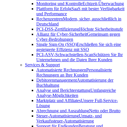
Monitoring und Kontrolle
Echtzeit-Überwachung
Plattform für Erfolg
SaaS mit bester Verfügbarkeit
und Performance
Rechenzentren
Modern, sicher, ausschließlich in
Deutschland
PCI-DSS-Zertifizierung
Höchste Sicherheitsstufe
Allianz für Cyber-Sicherheit
Gemeinsam gegen
Cyber-Bedrohungen
Single Sign-On (SSO)
Erschließen Sie sich eine
gesteigerte Effizienz mit SSO
PCI-ASV-Schwachstellen-Scan
Schützen Sie Ihr
Unternehmen und die Daten Ihrer Kunden
Services & Support
Automatisierte Rechnungen
Personalisierte
Rechnungen an Ihre Kunden
Debitorenmanagement
Automatisierung der
Buchhaltung
Analyse und Berichterstattung
Umfangreiche
Analyse-Möglichkeiten
Marktplatz und Affiliates
Unsere Full-Service-
Lösung
Abrechnung und Auszahlung
Netto oder Brutto
Steuer-Automatisierung
Umsatz- und
Verkaufssteuer-Automatisierung
Support für Endkunden
Beratung und