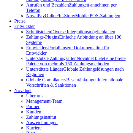
Anrufen und Bezahlen
Zahlungen annehmen per
Telefon
NovalPay
Online/In-Store/Mobile POS-Zahlungen
Preise
Entwickler
Schnittstellen
Diverse Integrationsmöglichkeiten
Zahlungs-Plugins
Einfache Anbindung an über 100
Systeme
Entwickler-Portal
Unsere Dokumentation für
Entwickler
Unterstützte Zahlungsarten
Novalnet bietet eine breite
Palette von mehr als 150 Zahlungsmethoden
Unterstützte Länder
Globale Zahlungslösungen nach
Regionen
Globale Compliance-Beschränkungen
Internationale
Vorschriften & Sanktionen
Novalnet
Über uns
Management-Team
Partner
Kunden
Zahlungsinstitut
Auszeichnungen
Karriere