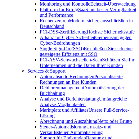
Monitoring und Kontrolle
Echtzeit-Überwachung
Plattform für Erfolg
SaaS mit bester Verfügbarkeit
und Performance
Rechenzentren
Modern, sicher, ausschließlich in
Deutschland
PCI-DSS-Zertifizierung
Höchste Sicherheitsstufe
Allianz für Cyber-Sicherheit
Gemeinsam gegen
Cyber-Bedrohungen
Single Sign-On (SSO)
Erschließen Sie sich eine
gesteigerte Effizienz mit SSO
PCI-ASV-Schwachstellen-Scan
Schützen Sie Ihr
Unternehmen und die Daten Ihrer Kunden
Services & Support
Automatisierte Rechnungen
Personalisierte
Rechnungen an Ihre Kunden
Debitorenmanagement
Automatisierung der
Buchhaltung
Analyse und Berichterstattung
Umfangreiche
Analyse-Möglichkeiten
Marktplatz und Affiliates
Unsere Full-Service-
Lösung
Abrechnung und Auszahlung
Netto oder Brutto
Steuer-Automatisierung
Umsatz- und
Verkaufssteuer-Automatisierung
Support für Endkunden
Beratung und