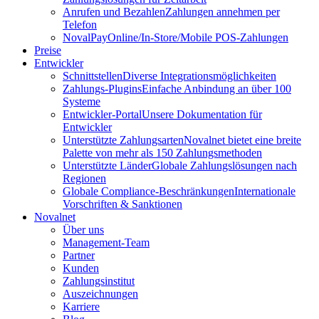
Anrufen und Bezahlen
Zahlungen annehmen per
Telefon
NovalPay
Online/In-Store/Mobile POS-Zahlungen
Preise
Entwickler
Schnittstellen
Diverse Integrationsmöglichkeiten
Zahlungs-Plugins
Einfache Anbindung an über 100
Systeme
Entwickler-Portal
Unsere Dokumentation für
Entwickler
Unterstützte Zahlungsarten
Novalnet bietet eine breite
Palette von mehr als 150 Zahlungsmethoden
Unterstützte Länder
Globale Zahlungslösungen nach
Regionen
Globale Compliance-Beschränkungen
Internationale
Vorschriften & Sanktionen
Novalnet
Über uns
Management-Team
Partner
Kunden
Zahlungsinstitut
Auszeichnungen
Karriere