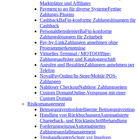
Marktplätze und Affiliates
Payment to go für diverse Systeme
Fertige
Zahlungs-Plugins
Cashback
BaFin-konforme Zahlungslösungen für
Cashback
Personaldienstleister
BaFin-konforme
Zahlungslösungen für Zeitarbeit
Pay-by-Link
Zahlungen annehmen ohne
Programmierkenntnisse
Virtuelles Terminal / MOTO
Offline-
Zahlungsaufträge und Kataloggeschäft
Anrufen und Bezahlen
Zahlungen annehmen per
Telefon
NovalPay
Online/In-Store/Mobile POS-
Zahlungen
Nahtloser Checkout
Nahtlose Zahlungsseiten
Custom Domain
Online-Vorsprung mit einer
Custom Domain
Risikomanagement
Betrugsprävention
Intelligente Betrugsprävention
Handling von Rückbuchungen
Automatisierte
Chargeback- und Rücklastschriftbehandlung
Forderungseinzug
Automatisiertes
Zahlungsausfallmanagement
Treuhandkonten
Schutz vor Insolven