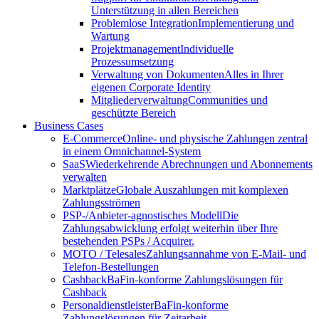
Unterstützung in allen Bereichen
Problemlose Integration
Implementierung und
Wartung
Projektmanagement
Individuelle
Prozessumsetzung
Verwaltung von Dokumenten
Alles in Ihrer
eigenen Corporate Identity
Mitgliederverwaltung
Communities und
geschützte Bereich
Business Cases
E-Commerce
Online- und physische Zahlungen zentral
in einem Omnichannel-System
SaaS
Wiederkehrende Abrechnungen und Abonnements
verwalten
Marktplätze
Globale Auszahlungen mit komplexen
Zahlungsströmen
PSP-/Anbieter‑agnostisches Modell
Die
Zahlungsabwicklung erfolgt weiterhin über Ihre
bestehenden PSPs / Acquirer.
MOTO / Telesales
Zahlungsannahme von E-Mail- und
Telefon-Bestellungen
Cashback
BaFin-konforme Zahlungslösungen für
Cashback
Personaldienstleister
BaFin-konforme
Zahlungslösungen für Zeitarbeit