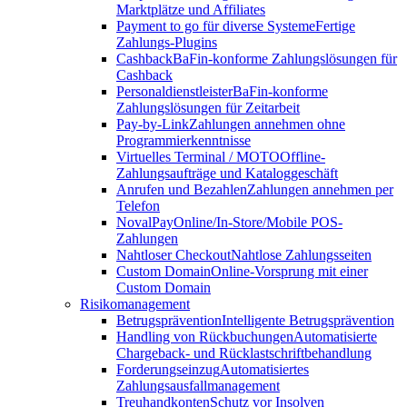
Marktplätze und Affiliates
Payment to go für diverse Systeme
Fertige
Zahlungs-Plugins
Cashback
BaFin-konforme Zahlungslösungen für
Cashback
Personaldienstleister
BaFin-konforme
Zahlungslösungen für Zeitarbeit
Pay-by-Link
Zahlungen annehmen ohne
Programmierkenntnisse
Virtuelles Terminal / MOTO
Offline-
Zahlungsaufträge und Kataloggeschäft
Anrufen und Bezahlen
Zahlungen annehmen per
Telefon
NovalPay
Online/In-Store/Mobile POS-
Zahlungen
Nahtloser Checkout
Nahtlose Zahlungsseiten
Custom Domain
Online-Vorsprung mit einer
Custom Domain
Risikomanagement
Betrugsprävention
Intelligente Betrugsprävention
Handling von Rückbuchungen
Automatisierte
Chargeback- und Rücklastschriftbehandlung
Forderungseinzug
Automatisiertes
Zahlungsausfallmanagement
Treuhandkonten
Schutz vor Insolven