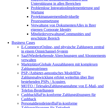
Unterstützung in allen Bereichen
Problemlose Integration
Implementierung und
Wartung
Projektmanagement
Individuelle
Prozessumsetzung
Verwaltung von Dokumenten
Alles in Ihrer
eigenen Corporate Identity
Mitgliederverwaltung
Communities und
geschützte Bereich
Business Cases
E-Commerce
Online- und physische Zahlungen zentral
in einem Omnichannel-System
SaaS
Wiederkehrende Abrechnungen und Abonnements
verwalten
Marktplätze
Globale Auszahlungen mit komplexen
Zahlungsströmen
PSP-/Anbieter‑agnostisches Modell
Die
Zahlungsabwicklung erfolgt weiterhin über Ihre
bestehenden PSPs / Acquirer.
MOTO / Telesales
Zahlungsannahme von E-Mail- und
Telefon-Bestellungen
Cashback
BaFin-konforme Zahlungslösungen für
Cashback
Personaldienstleister
BaFin-konforme
Zahlungslösungen für Zeitarbeit