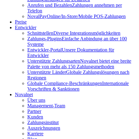
Anrufen und Bezahlen
Zahlungen annehmen per
Telefon
NovalPay
Online/In-Store/Mobile POS-Zahlungen
Preise
Entwickler
Schnittstellen
Diverse Integrationsmöglichkeiten
Zahlungs-Plugins
Einfache Anbindung an über 100
Systeme
Entwickler-Portal
Unsere Dokumentation für
Entwickler
Unterstützte Zahlungsarten
Novalnet bietet eine breite
Palette von mehr als 150 Zahlungsmethoden
Unterstützte Länder
Globale Zahlungslösungen nach
Regionen
Globale Compliance-Beschränkungen
Internationale
Vorschriften & Sanktionen
Novalnet
Über uns
Management-Team
Partner
Kunden
Zahlungsinstitut
Auszeichnungen
Karriere