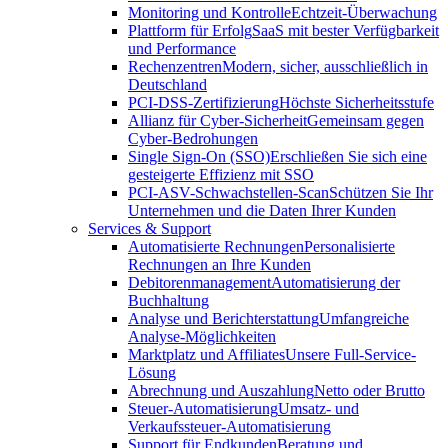
Monitoring und Kontrolle
Echtzeit-Überwachung
Plattform für Erfolg
SaaS mit bester Verfügbarkeit
und Performance
Rechenzentren
Modern, sicher, ausschließlich in
Deutschland
PCI-DSS-Zertifizierung
Höchste Sicherheitsstufe
Allianz für Cyber-Sicherheit
Gemeinsam gegen
Cyber-Bedrohungen
Single Sign-On (SSO)
Erschließen Sie sich eine
gesteigerte Effizienz mit SSO
PCI-ASV-Schwachstellen-Scan
Schützen Sie Ihr
Unternehmen und die Daten Ihrer Kunden
Services & Support
Automatisierte Rechnungen
Personalisierte
Rechnungen an Ihre Kunden
Debitorenmanagement
Automatisierung der
Buchhaltung
Analyse und Berichterstattung
Umfangreiche
Analyse-Möglichkeiten
Marktplatz und Affiliates
Unsere Full-Service-
Lösung
Abrechnung und Auszahlung
Netto oder Brutto
Steuer-Automatisierung
Umsatz- und
Verkaufssteuer-Automatisierung
Support für Endkunden
Beratung und