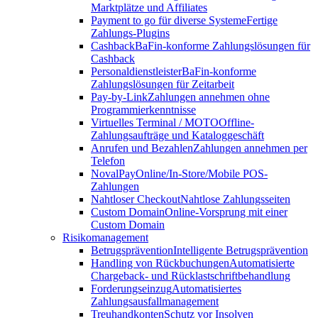
Marktplätze und Affiliates
Payment to go für diverse Systeme
Fertige
Zahlungs-Plugins
Cashback
BaFin-konforme Zahlungslösungen für
Cashback
Personaldienstleister
BaFin-konforme
Zahlungslösungen für Zeitarbeit
Pay-by-Link
Zahlungen annehmen ohne
Programmierkenntnisse
Virtuelles Terminal / MOTO
Offline-
Zahlungsaufträge und Kataloggeschäft
Anrufen und Bezahlen
Zahlungen annehmen per
Telefon
NovalPay
Online/In-Store/Mobile POS-
Zahlungen
Nahtloser Checkout
Nahtlose Zahlungsseiten
Custom Domain
Online-Vorsprung mit einer
Custom Domain
Risikomanagement
Betrugsprävention
Intelligente Betrugsprävention
Handling von Rückbuchungen
Automatisierte
Chargeback- und Rücklastschriftbehandlung
Forderungseinzug
Automatisiertes
Zahlungsausfallmanagement
Treuhandkonten
Schutz vor Insolven