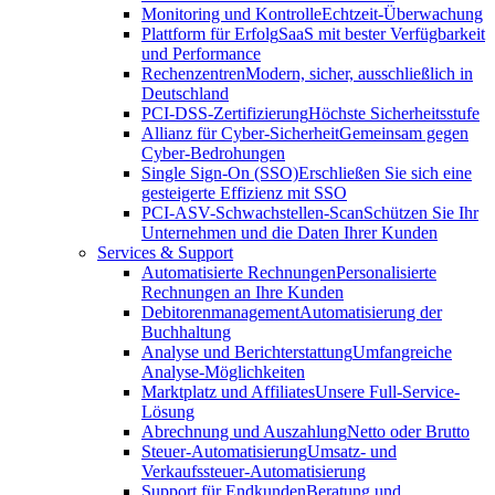
Monitoring und Kontrolle
Echtzeit-Überwachung
Plattform für Erfolg
SaaS mit bester Verfügbarkeit
und Performance
Rechenzentren
Modern, sicher, ausschließlich in
Deutschland
PCI-DSS-Zertifizierung
Höchste Sicherheitsstufe
Allianz für Cyber-Sicherheit
Gemeinsam gegen
Cyber-Bedrohungen
Single Sign-On (SSO)
Erschließen Sie sich eine
gesteigerte Effizienz mit SSO
PCI-ASV-Schwachstellen-Scan
Schützen Sie Ihr
Unternehmen und die Daten Ihrer Kunden
Services & Support
Automatisierte Rechnungen
Personalisierte
Rechnungen an Ihre Kunden
Debitorenmanagement
Automatisierung der
Buchhaltung
Analyse und Berichterstattung
Umfangreiche
Analyse-Möglichkeiten
Marktplatz und Affiliates
Unsere Full-Service-
Lösung
Abrechnung und Auszahlung
Netto oder Brutto
Steuer-Automatisierung
Umsatz- und
Verkaufssteuer-Automatisierung
Support für Endkunden
Beratung und