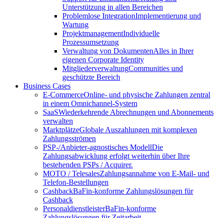
Unterstützung in allen Bereichen
Problemlose Integration
Implementierung und
Wartung
Projektmanagement
Individuelle
Prozessumsetzung
Verwaltung von Dokumenten
Alles in Ihrer
eigenen Corporate Identity
Mitgliederverwaltung
Communities und
geschützte Bereich
Business Cases
E-Commerce
Online- und physische Zahlungen zentral
in einem Omnichannel-System
SaaS
Wiederkehrende Abrechnungen und Abonnements
verwalten
Marktplätze
Globale Auszahlungen mit komplexen
Zahlungsströmen
PSP-/Anbieter‑agnostisches Modell
Die
Zahlungsabwicklung erfolgt weiterhin über Ihre
bestehenden PSPs / Acquirer.
MOTO / Telesales
Zahlungsannahme von E-Mail- und
Telefon-Bestellungen
Cashback
BaFin-konforme Zahlungslösungen für
Cashback
Personaldienstleister
BaFin-konforme
Zahlungslösungen für Zeitarbeit