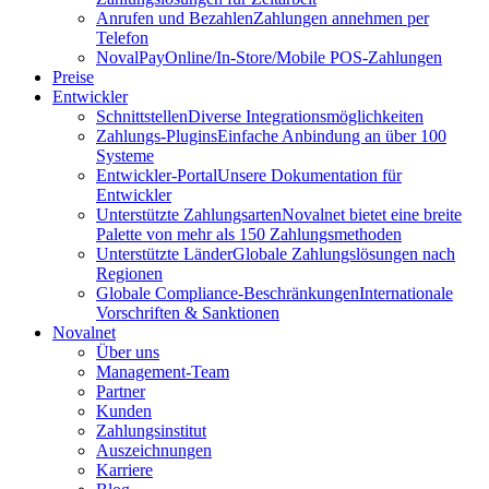
Anrufen und Bezahlen
Zahlungen annehmen per
Telefon
NovalPay
Online/In-Store/Mobile POS-Zahlungen
Preise
Entwickler
Schnittstellen
Diverse Integrationsmöglichkeiten
Zahlungs-Plugins
Einfache Anbindung an über 100
Systeme
Entwickler-Portal
Unsere Dokumentation für
Entwickler
Unterstützte Zahlungsarten
Novalnet bietet eine breite
Palette von mehr als 150 Zahlungsmethoden
Unterstützte Länder
Globale Zahlungslösungen nach
Regionen
Globale Compliance-Beschränkungen
Internationale
Vorschriften & Sanktionen
Novalnet
Über uns
Management-Team
Partner
Kunden
Zahlungsinstitut
Auszeichnungen
Karriere