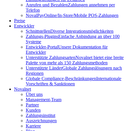
Anrufen und Bezahlen
Zahlungen annehmen per
Telefon
NovalPay
Online/In-Store/Mobile POS-Zahlungen
Preise
Entwickler
Schnittstellen
Diverse Integrationsmöglichkeiten
Zahlungs-Plugins
Einfache Anbindung an über 100
Systeme
Entwickler-Portal
Unsere Dokumentation für
Entwickler
Unterstützte Zahlungsarten
Novalnet bietet eine breite
Palette von mehr als 150 Zahlungsmethoden
Unterstützte Länder
Globale Zahlungslösungen nach
Regionen
Globale Compliance-Beschränkungen
Internationale
Vorschriften & Sanktionen
Novalnet
Über uns
Management-Team
Partner
Kunden
Zahlungsinstitut
Auszeichnungen
Karriere