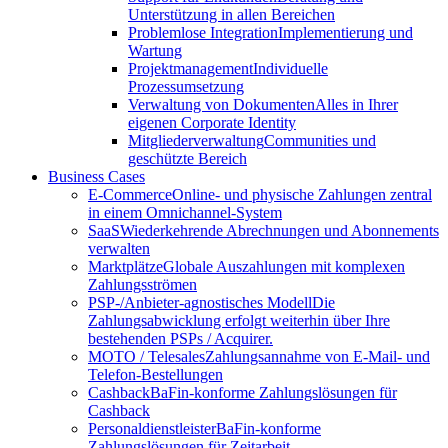
Unterstützung in allen Bereichen
Problemlose Integration
Implementierung und
Wartung
Projektmanagement
Individuelle
Prozessumsetzung
Verwaltung von Dokumenten
Alles in Ihrer
eigenen Corporate Identity
Mitgliederverwaltung
Communities und
geschützte Bereich
Business Cases
E-Commerce
Online- und physische Zahlungen zentral
in einem Omnichannel-System
SaaS
Wiederkehrende Abrechnungen und Abonnements
verwalten
Marktplätze
Globale Auszahlungen mit komplexen
Zahlungsströmen
PSP-/Anbieter‑agnostisches Modell
Die
Zahlungsabwicklung erfolgt weiterhin über Ihre
bestehenden PSPs / Acquirer.
MOTO / Telesales
Zahlungsannahme von E-Mail- und
Telefon-Bestellungen
Cashback
BaFin-konforme Zahlungslösungen für
Cashback
Personaldienstleister
BaFin-konforme
Zahlungslösungen für Zeitarbeit