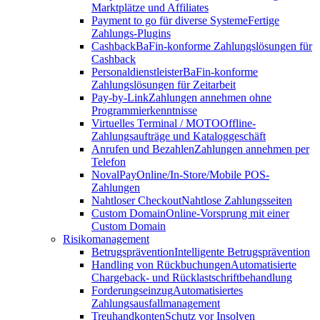
Marktplätze und Affiliates
Payment to go für diverse Systeme
Fertige
Zahlungs-Plugins
Cashback
BaFin-konforme Zahlungslösungen für
Cashback
Personaldienstleister
BaFin-konforme
Zahlungslösungen für Zeitarbeit
Pay-by-Link
Zahlungen annehmen ohne
Programmierkenntnisse
Virtuelles Terminal / MOTO
Offline-
Zahlungsaufträge und Kataloggeschäft
Anrufen und Bezahlen
Zahlungen annehmen per
Telefon
NovalPay
Online/In-Store/Mobile POS-
Zahlungen
Nahtloser Checkout
Nahtlose Zahlungsseiten
Custom Domain
Online-Vorsprung mit einer
Custom Domain
Risikomanagement
Betrugsprävention
Intelligente Betrugsprävention
Handling von Rückbuchungen
Automatisierte
Chargeback- und Rücklastschriftbehandlung
Forderungseinzug
Automatisiertes
Zahlungsausfallmanagement
Treuhandkonten
Schutz vor Insolven