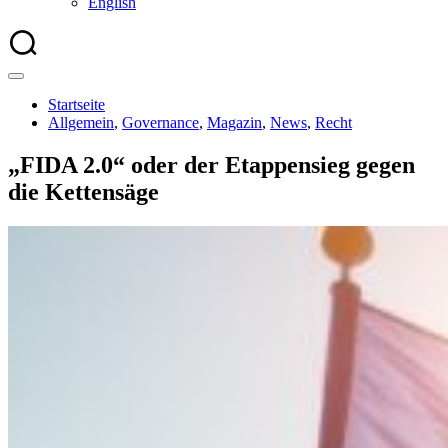
English
Startseite
Allgemein
,
Governance
,
Magazin
,
News
,
Recht
„FIDA 2.0“ oder der Etappensieg gegen
die Kettensäge