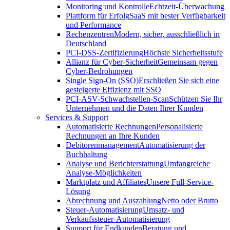
Monitoring und Kontrolle
Echtzeit-Überwachung
Plattform für Erfolg
SaaS mit bester Verfügbarkeit
und Performance
Rechenzentren
Modern, sicher, ausschließlich in
Deutschland
PCI-DSS-Zertifizierung
Höchste Sicherheitsstufe
Allianz für Cyber-Sicherheit
Gemeinsam gegen
Cyber-Bedrohungen
Single Sign-On (SSO)
Erschließen Sie sich eine
gesteigerte Effizienz mit SSO
PCI-ASV-Schwachstellen-Scan
Schützen Sie Ihr
Unternehmen und die Daten Ihrer Kunden
Services & Support
Automatisierte Rechnungen
Personalisierte
Rechnungen an Ihre Kunden
Debitorenmanagement
Automatisierung der
Buchhaltung
Analyse und Berichterstattung
Umfangreiche
Analyse-Möglichkeiten
Marktplatz und Affiliates
Unsere Full-Service-
Lösung
Abrechnung und Auszahlung
Netto oder Brutto
Steuer-Automatisierung
Umsatz- und
Verkaufssteuer-Automatisierung
Support für Endkunden
Beratung und