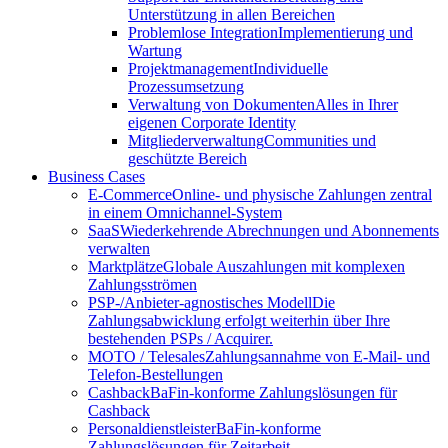
Unterstützung in allen Bereichen
Problemlose Integration
Implementierung und
Wartung
Projektmanagement
Individuelle
Prozessumsetzung
Verwaltung von Dokumenten
Alles in Ihrer
eigenen Corporate Identity
Mitgliederverwaltung
Communities und
geschützte Bereich
Business Cases
E-Commerce
Online- und physische Zahlungen zentral
in einem Omnichannel-System
SaaS
Wiederkehrende Abrechnungen und Abonnements
verwalten
Marktplätze
Globale Auszahlungen mit komplexen
Zahlungsströmen
PSP-/Anbieter‑agnostisches Modell
Die
Zahlungsabwicklung erfolgt weiterhin über Ihre
bestehenden PSPs / Acquirer.
MOTO / Telesales
Zahlungsannahme von E-Mail- und
Telefon-Bestellungen
Cashback
BaFin-konforme Zahlungslösungen für
Cashback
Personaldienstleister
BaFin-konforme
Zahlungslösungen für Zeitarbeit