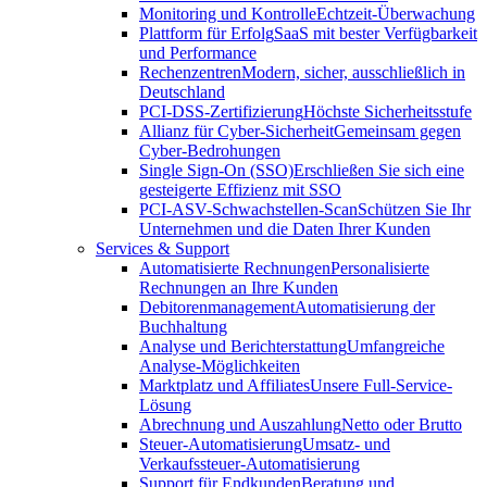
Monitoring und Kontrolle
Echtzeit-Überwachung
Plattform für Erfolg
SaaS mit bester Verfügbarkeit
und Performance
Rechenzentren
Modern, sicher, ausschließlich in
Deutschland
PCI-DSS-Zertifizierung
Höchste Sicherheitsstufe
Allianz für Cyber-Sicherheit
Gemeinsam gegen
Cyber-Bedrohungen
Single Sign-On (SSO)
Erschließen Sie sich eine
gesteigerte Effizienz mit SSO
PCI-ASV-Schwachstellen-Scan
Schützen Sie Ihr
Unternehmen und die Daten Ihrer Kunden
Services & Support
Automatisierte Rechnungen
Personalisierte
Rechnungen an Ihre Kunden
Debitorenmanagement
Automatisierung der
Buchhaltung
Analyse und Berichterstattung
Umfangreiche
Analyse-Möglichkeiten
Marktplatz und Affiliates
Unsere Full-Service-
Lösung
Abrechnung und Auszahlung
Netto oder Brutto
Steuer-Automatisierung
Umsatz- und
Verkaufssteuer-Automatisierung
Support für Endkunden
Beratung und