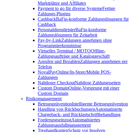
Marktplätze und Affiliates
Payment to go für diverse Systeme
Fertige
Zahlungs-Plugins
Cashback
BaFin-konforme Zahlungslösungen für
Cashback
Personaldienstleister
BaFin-konforme
Zahlungslösungen für Zeitarbeit
Pay-by-Link
Zahlungen annehmen ohne
Programmierkenntnisse
Virtuelles Terminal / MOTO
Offline-
Zahlungsaufträge und Kataloggeschäft
Anrufen und Bezahlen
Zahlungen annehmen per
Telefon
NovalPay
Online/In-Store/Mobile POS-
Zahlungen
Nahtloser Checkout
Nahtlose Zahlungsseiten
Custom Domain
Online-Vorsprung mit einer
Custom Domain
Risikomanagement
Betrugsprävention
Intelligente Betrugsprävention
Handling von Rückbuchungen
Automatisierte
Chargeback- und Rücklastschriftbehandlung
Forderungseinzug
Automatisiertes
Zahlungsausfallmanagement
Treuhandkonten
Schutz vor Insolven