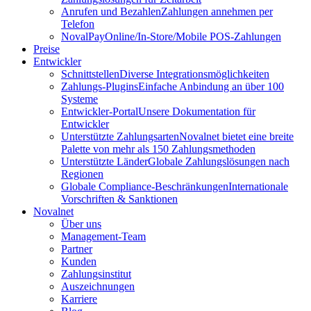
Anrufen und Bezahlen
Zahlungen annehmen per
Telefon
NovalPay
Online/In-Store/Mobile POS-Zahlungen
Preise
Entwickler
Schnittstellen
Diverse Integrationsmöglichkeiten
Zahlungs-Plugins
Einfache Anbindung an über 100
Systeme
Entwickler-Portal
Unsere Dokumentation für
Entwickler
Unterstützte Zahlungsarten
Novalnet bietet eine breite
Palette von mehr als 150 Zahlungsmethoden
Unterstützte Länder
Globale Zahlungslösungen nach
Regionen
Globale Compliance-Beschränkungen
Internationale
Vorschriften & Sanktionen
Novalnet
Über uns
Management-Team
Partner
Kunden
Zahlungsinstitut
Auszeichnungen
Karriere