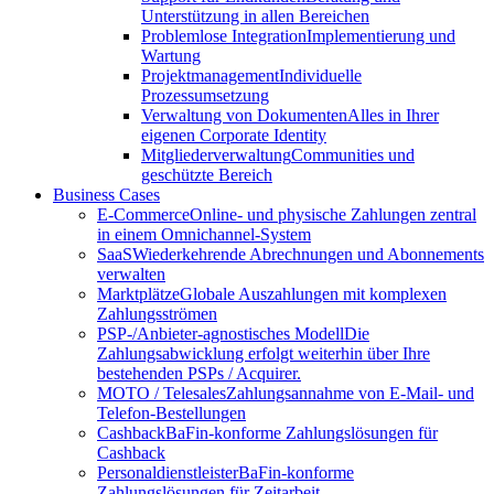
Unterstützung in allen Bereichen
Problemlose Integration
Implementierung und
Wartung
Projektmanagement
Individuelle
Prozessumsetzung
Verwaltung von Dokumenten
Alles in Ihrer
eigenen Corporate Identity
Mitgliederverwaltung
Communities und
geschützte Bereich
Business Cases
E-Commerce
Online- und physische Zahlungen zentral
in einem Omnichannel-System
SaaS
Wiederkehrende Abrechnungen und Abonnements
verwalten
Marktplätze
Globale Auszahlungen mit komplexen
Zahlungsströmen
PSP-/Anbieter‑agnostisches Modell
Die
Zahlungsabwicklung erfolgt weiterhin über Ihre
bestehenden PSPs / Acquirer.
MOTO / Telesales
Zahlungsannahme von E-Mail- und
Telefon-Bestellungen
Cashback
BaFin-konforme Zahlungslösungen für
Cashback
Personaldienstleister
BaFin-konforme
Zahlungslösungen für Zeitarbeit