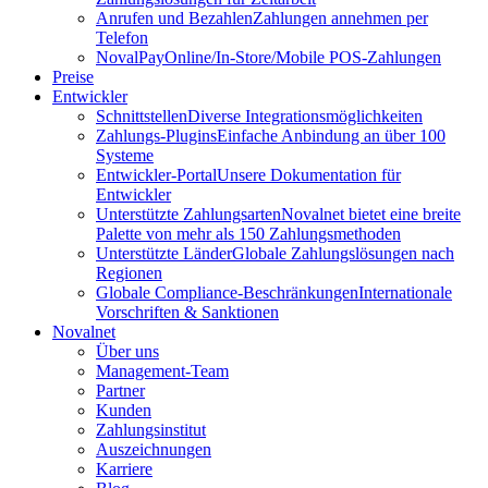
Anrufen und Bezahlen
Zahlungen annehmen per
Telefon
NovalPay
Online/In-Store/Mobile POS-Zahlungen
Preise
Entwickler
Schnittstellen
Diverse Integrationsmöglichkeiten
Zahlungs-Plugins
Einfache Anbindung an über 100
Systeme
Entwickler-Portal
Unsere Dokumentation für
Entwickler
Unterstützte Zahlungsarten
Novalnet bietet eine breite
Palette von mehr als 150 Zahlungsmethoden
Unterstützte Länder
Globale Zahlungslösungen nach
Regionen
Globale Compliance-Beschränkungen
Internationale
Vorschriften & Sanktionen
Novalnet
Über uns
Management-Team
Partner
Kunden
Zahlungsinstitut
Auszeichnungen
Karriere