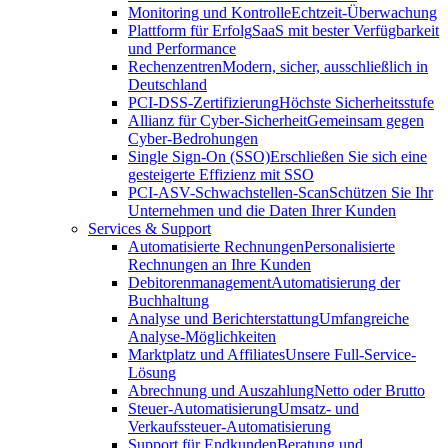
Monitoring und Kontrolle
Echtzeit-Überwachung
Plattform für Erfolg
SaaS mit bester Verfügbarkeit
und Performance
Rechenzentren
Modern, sicher, ausschließlich in
Deutschland
PCI-DSS-Zertifizierung
Höchste Sicherheitsstufe
Allianz für Cyber-Sicherheit
Gemeinsam gegen
Cyber-Bedrohungen
Single Sign-On (SSO)
Erschließen Sie sich eine
gesteigerte Effizienz mit SSO
PCI-ASV-Schwachstellen-Scan
Schützen Sie Ihr
Unternehmen und die Daten Ihrer Kunden
Services & Support
Automatisierte Rechnungen
Personalisierte
Rechnungen an Ihre Kunden
Debitorenmanagement
Automatisierung der
Buchhaltung
Analyse und Berichterstattung
Umfangreiche
Analyse-Möglichkeiten
Marktplatz und Affiliates
Unsere Full-Service-
Lösung
Abrechnung und Auszahlung
Netto oder Brutto
Steuer-Automatisierung
Umsatz- und
Verkaufssteuer-Automatisierung
Support für Endkunden
Beratung und