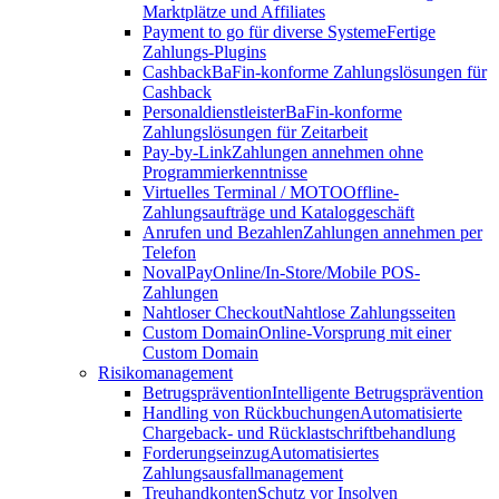
Marktplätze und Affiliates
Payment to go für diverse Systeme
Fertige
Zahlungs-Plugins
Cashback
BaFin-konforme Zahlungslösungen für
Cashback
Personaldienstleister
BaFin-konforme
Zahlungslösungen für Zeitarbeit
Pay-by-Link
Zahlungen annehmen ohne
Programmierkenntnisse
Virtuelles Terminal / MOTO
Offline-
Zahlungsaufträge und Kataloggeschäft
Anrufen und Bezahlen
Zahlungen annehmen per
Telefon
NovalPay
Online/In-Store/Mobile POS-
Zahlungen
Nahtloser Checkout
Nahtlose Zahlungsseiten
Custom Domain
Online-Vorsprung mit einer
Custom Domain
Risikomanagement
Betrugsprävention
Intelligente Betrugsprävention
Handling von Rückbuchungen
Automatisierte
Chargeback- und Rücklastschriftbehandlung
Forderungseinzug
Automatisiertes
Zahlungsausfallmanagement
Treuhandkonten
Schutz vor Insolven