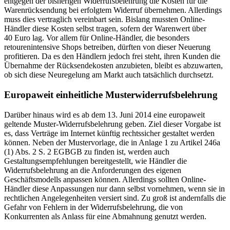
entgegen der bisherigen Widerrufsbelehrung die Kosten für die
Warenrücksendung bei erfolgtem Widerruf übernehmen. Allerdings
muss dies vertraglich vereinbart sein. Bislang mussten Online-
Händler diese Kosten selbst tragen, sofern der Warenwert über
40 Euro lag. Vor allem für Online-Händler, die besonders
retourenintensive Shops betreiben, dürften von dieser Neuerung
profitieren. Da es den Händlern jedoch frei steht, ihren Kunden die
Übernahme der Rücksendekosten anzubieten, bleibt es abzuwarten,
ob sich diese Neuregelung am Markt auch tatsächlich durchsetzt.
Europaweit einheitliche Musterwiderrufsbelehrung
Darüber hinaus wird es ab dem 13. Juni 2014 eine europaweit
geltende Muster-Widerrufsbelehrung geben. Ziel dieser Vorgabe ist
es, dass Verträge im Internet künftig rechtssicher gestaltet werden
können. Neben der Mustervorlage, die in Anlage 1 zu Artikel 246a
(1) Abs. 2 S. 2 EGBGB zu finden ist, werden auch
Gestaltungsempfehlungen bereitgestellt, wie Händler die
Widerrufsbelehrung an die Anforderungen des eigenen
Geschäftsmodells anpassen können. Allerdings sollten Online-
Händler diese Anpassungen nur dann selbst vornehmen, wenn sie in
rechtlichen Angelegenheiten versiert sind. Zu groß ist andernfalls die
Gefahr von Fehlern in der Widerrufsbelehrung, die von
Konkurrenten als Anlass für eine Abmahnung genutzt werden.