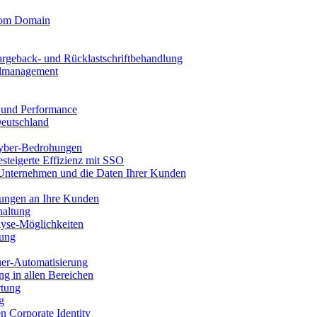
stom Domain
argeback- und Rücklastschriftbehandlung
llmanagement
t und Performance
Deutschland
yber-Bedrohungen
esteigerte Effizienz mit SSO
 Unternehmen und die Daten Ihrer Kunden
nungen an Ihre Kunden
haltung
yse-Möglichkeiten
sung
uer-Automatisierung
g in allen Bereichen
rtung
g
en Corporate Identity