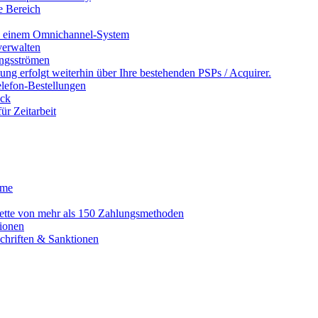
e Bereich
in einem Omnichannel-System
erwalten
ngsströmen
ng erfolgt weiterhin über Ihre bestehenden PSPs / Acquirer.
lefon-Bestellungen
ack
r Zeitarbeit
eme
alette von mehr als 150 Zahlungsmethoden
ionen
schriften & Sanktionen