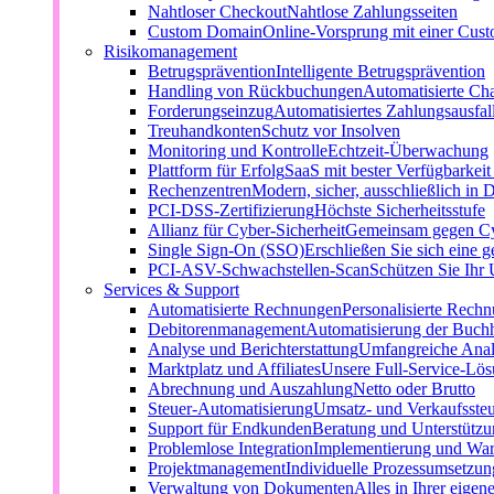
Nahtloser Checkout
Nahtlose Zahlungsseiten
Custom Domain
Online-Vorsprung mit einer Cu
Risikomanagement
Betrugsprävention
Intelligente Betrugsprävention
Handling von Rückbuchungen
Automatisierte Ch
Forderungseinzug
Automatisiertes Zahlungsausfa
Treuhandkonten
Schutz vor Insolven
Monitoring und Kontrolle
Echtzeit-Überwachung
Plattform für Erfolg
SaaS mit bester Verfügbarkei
Rechenzentren
Modern, sicher, ausschließlich in 
PCI-DSS-Zertifizierung
Höchste Sicherheitsstufe
Allianz für Cyber-Sicherheit
Gemeinsam gegen C
Single Sign-On (SSO)
Erschließen Sie sich eine g
PCI-ASV-Schwachstellen-Scan
Schützen Sie Ihr
Services & Support
Automatisierte Rechnungen
Personalisierte Rech
Debitorenmanagement
Automatisierung der Buch
Analyse und Berichterstattung
Umfangreiche Anal
Marktplatz und Affiliates
Unsere Full-Service-Lö
Abrechnung und Auszahlung
Netto oder Brutto
Steuer-Automatisierung
Umsatz- und Verkaufsste
Support für Endkunden
Beratung und Unterstützun
Problemlose Integration
Implementierung und Wa
Projektmanagement
Individuelle Prozessumsetzun
Verwaltung von Dokumenten
Alles in Ihrer eigen