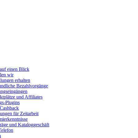
auf einen Blick
len wir
lungen erhalten
ndliche Bezahlvorgänge
ungseingängen
tplätze und Affiliates
gs-Plugins
 Cashback
ngen für Zeitarbeit
ierkenntnisse
räge und Kataloggeschäft
Telefon
n