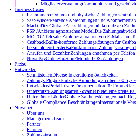
Mitgliederverwaltung
Communities und geschützt
Business Cases
E-Commerce
Online- und physische Zahlungen zentral 
SaaS
Wiederkehrende Abrechnungen und Abonnements v
Marktplätze
Globale Auszahlungen mit komplexen Zahlu
PSP-/Anbieter‑agnostisches Modell
Die Zahlungsabwicklu
MOTO / Telesales
Zahlungsannahme von E-Mail- und Te
Cashback
BaFin-konforme Zahlungslösungen für Cashb
Personaldienstleister
BaFin-konforme Zahlungslösungen fü
Anrufen und Bezahlen
Zahlungen annehmen per Telefon
NovalPay
Online/In-Store/Mobile POS-Zahlungen
Preise
Entwickler
Schnittstellen
Diverse Integrationsmöglichkeiten
Zahlungs-Plugins
Einfache Anbindung an über 100 Syst
Entwickler-Portal
Unsere Dokumentation für Entwickler
Unterstützte Zahlungsarten
Novalnet bietet eine breite P
Unterstützte Länder
Globale Zahlungslösungen nach Reg
Globale Compliance-Beschränkungen
Internationale Vor
Novalnet
Über uns
Management-Team
Partner
Kunden
Zahlungsinstitut