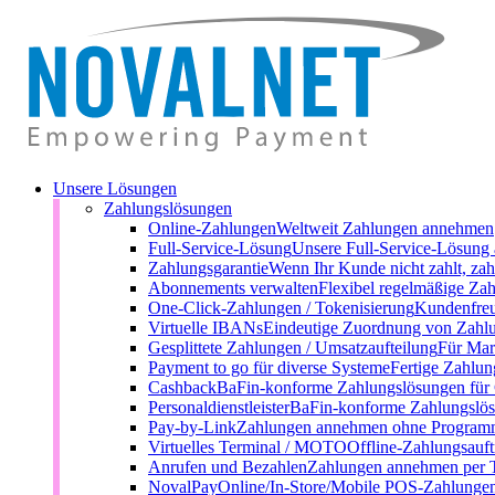
Unsere Lösungen
Zahlungslösungen
Online-Zahlungen
Weltweit Zahlungen annehmen
Full-Service-Lösung
Unsere Full-Service-Lösung 
Zahlungsgarantie
Wenn Ihr Kunde nicht zahlt, zah
Abonnements verwalten
Flexibel regelmäßige Zah
One-Click-Zahlungen / Tokenisierung
Kundenfreu
Virtuelle IBANs
Eindeutige Zuordnung von Zahl
Gesplittete Zahlungen / Umsatzaufteilung
Für Mark
Payment to go für diverse Systeme
Fertige Zahlun
Cashback
BaFin-konforme Zahlungslösungen für
Personaldienstleister
BaFin-konforme Zahlungslösu
Pay-by-Link
Zahlungen annehmen ohne Programm
Virtuelles Terminal / MOTO
Offline-Zahlungsauft
Anrufen und Bezahlen
Zahlungen annehmen per 
NovalPay
Online/In-Store/Mobile POS-Zahlunge