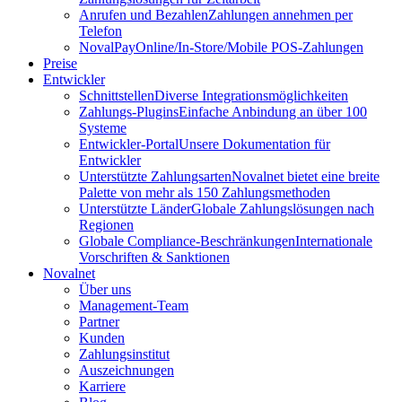
Anrufen und Bezahlen
Zahlungen annehmen per
Telefon
NovalPay
Online/In-Store/Mobile POS-Zahlungen
Preise
Entwickler
Schnittstellen
Diverse Integrationsmöglichkeiten
Zahlungs-Plugins
Einfache Anbindung an über 100
Systeme
Entwickler-Portal
Unsere Dokumentation für
Entwickler
Unterstützte Zahlungsarten
Novalnet bietet eine breite
Palette von mehr als 150 Zahlungsmethoden
Unterstützte Länder
Globale Zahlungslösungen nach
Regionen
Globale Compliance-Beschränkungen
Internationale
Vorschriften & Sanktionen
Novalnet
Über uns
Management-Team
Partner
Kunden
Zahlungsinstitut
Auszeichnungen
Karriere