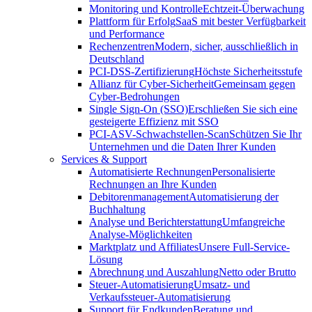
Monitoring und Kontrolle
Echtzeit-Überwachung
Plattform für Erfolg
SaaS mit bester Verfügbarkeit
und Performance
Rechenzentren
Modern, sicher, ausschließlich in
Deutschland
PCI-DSS-Zertifizierung
Höchste Sicherheitsstufe
Allianz für Cyber-Sicherheit
Gemeinsam gegen
Cyber-Bedrohungen
Single Sign-On (SSO)
Erschließen Sie sich eine
gesteigerte Effizienz mit SSO
PCI-ASV-Schwachstellen-Scan
Schützen Sie Ihr
Unternehmen und die Daten Ihrer Kunden
Services & Support
Automatisierte Rechnungen
Personalisierte
Rechnungen an Ihre Kunden
Debitorenmanagement
Automatisierung der
Buchhaltung
Analyse und Berichterstattung
Umfangreiche
Analyse-Möglichkeiten
Marktplatz und Affiliates
Unsere Full-Service-
Lösung
Abrechnung und Auszahlung
Netto oder Brutto
Steuer-Automatisierung
Umsatz- und
Verkaufssteuer-Automatisierung
Support für Endkunden
Beratung und