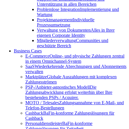
Unterstützung in allen Bereichen
Problemlose Integration
Implementierung und
Wartung
Projektmanagement
Individuelle
Prozessumsetzung
Verwaltung von Dokumenten
Alles in Ihrer
eigenen Corporate Identity
Mitgliederverwaltung
Communities und
geschützte Bereich
Business Cases
E-Commerce
Online- und physische Zahlungen zentral
in einem Omnichannel-System
SaaS
Wiederkehrende Abrechnungen und Abonnements
verwalten
Marktplätze
Globale Auszahlungen mit komplexen
Zahlungsströmen
PSP-/Anbieter‑agnostisches Modell
Die
Zahlungsabwicklung erfolgt weiterhin über Ihre
bestehenden PSPs / Acquirer.
MOTO / Telesales
Zahlungsannahme von E-Mail- und
Telefon-Bestellungen
Cashback
BaFin-konforme Zahlungslösungen für
Cashback
Personaldienstleister
BaFin-konforme
Zahlungslösungen für Zeitarbeit