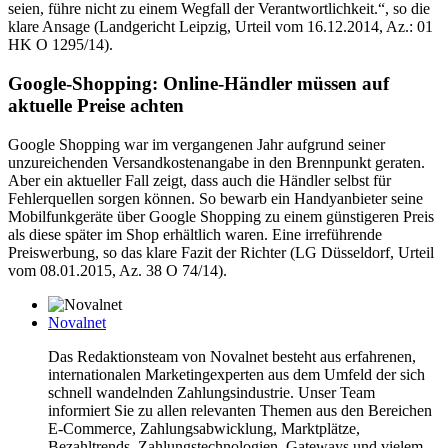
seien, führe nicht zu einem Wegfall der Verantwortlichkeit.“, so die
klare Ansage (Landgericht Leipzig, Urteil vom 16.12.2014, Az.: 01
HK O 1295/14).
Google-Shopping: Online-Händler müssen auf
aktuelle Preise achten
Google Shopping war im vergangenen Jahr aufgrund seiner
unzureichenden Versandkostenangabe in den Brennpunkt geraten.
Aber ein aktueller Fall zeigt, dass auch die Händler selbst für
Fehlerquellen sorgen können. So bewarb ein Handyanbieter seine
Mobilfunkgeräte über Google Shopping zu einem günstigeren Preis
als diese später im Shop erhältlich waren. Eine irreführende
Preiswerbung, so das klare Fazit der Richter (LG Düsseldorf, Urteil
vom 08.01.2015, Az. 38 O 74/14).
Novalnet
Das Redaktionsteam von Novalnet besteht aus erfahrenen,
internationalen Marketingexperten aus dem Umfeld der sich
schnell wandelnden Zahlungsindustrie. Unser Team
informiert Sie zu allen relevanten Themen aus den Bereichen
E-Commerce, Zahlungsabwicklung, Marktplätze,
Bezahltrends, Zahlungstechnologien, Gateways und vielem