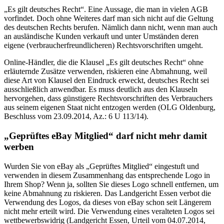
„Es gilt deutsches Recht“. Eine Aussage, die man in vielen AGB
vorfindet. Doch ohne Weiteres darf man sich nicht auf die Geltung
des deutschen Rechts berufen. Nämlich dann nicht, wenn man auch
an ausländische Kunden verkauft und unter Umständen deren
eigene (verbraucherfreundlicheren) Rechtsvorschriften umgeht.
Online-Händler, die die Klausel „Es gilt deutsches Recht“ ohne
erläuternde Zusätze verwenden, riskieren eine Abmahnung, weil
diese Art von Klausel den Eindruck erweckt, deutsches Recht sei
ausschließlich anwendbar. Es muss deutlich aus den Klauseln
hervorgehen, dass günstigere Rechtsvorschriften des Verbrauchers
aus seinem eigenen Staat nicht entzogen werden (OLG Oldenburg,
Beschluss vom 23.09.2014, Az.: 6 U 113/14).
„Geprüftes eBay Mitglied“ darf nicht mehr damit
werben
Wurden Sie von eBay als „Geprüftes Mitglied“ eingestuft und
verwenden in diesem Zusammenhang das entsprechende Logo in
Ihrem Shop? Wenn ja, sollten Sie dieses Logo schnell entfernen, um
keine Abmahnung zu riskieren. Das Landgericht Essen verbot die
Verwendung des Logos, da dieses von eBay schon seit Längerem
nicht mehr erteilt wird. Die Verwendung eines veralteten Logos sei
wettbewerbswidrig (Landgericht Essen, Urteil vom 04.07.2014,