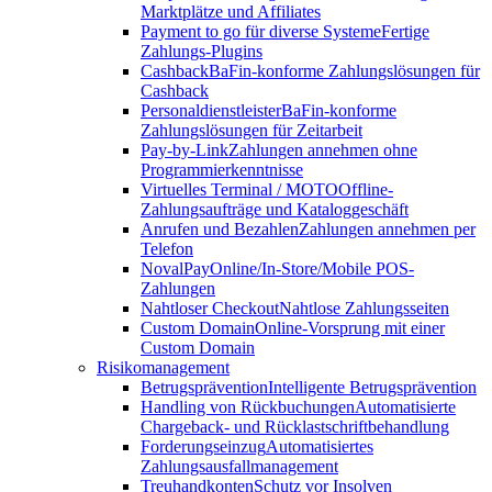
Marktplätze und Affiliates
Payment to go für diverse Systeme
Fertige
Zahlungs-Plugins
Cashback
BaFin-konforme Zahlungslösungen für
Cashback
Personaldienstleister
BaFin-konforme
Zahlungslösungen für Zeitarbeit
Pay-by-Link
Zahlungen annehmen ohne
Programmierkenntnisse
Virtuelles Terminal / MOTO
Offline-
Zahlungsaufträge und Kataloggeschäft
Anrufen und Bezahlen
Zahlungen annehmen per
Telefon
NovalPay
Online/In-Store/Mobile POS-
Zahlungen
Nahtloser Checkout
Nahtlose Zahlungsseiten
Custom Domain
Online-Vorsprung mit einer
Custom Domain
Risikomanagement
Betrugsprävention
Intelligente Betrugsprävention
Handling von Rückbuchungen
Automatisierte
Chargeback- und Rücklastschriftbehandlung
Forderungseinzug
Automatisiertes
Zahlungsausfallmanagement
Treuhandkonten
Schutz vor Insolven