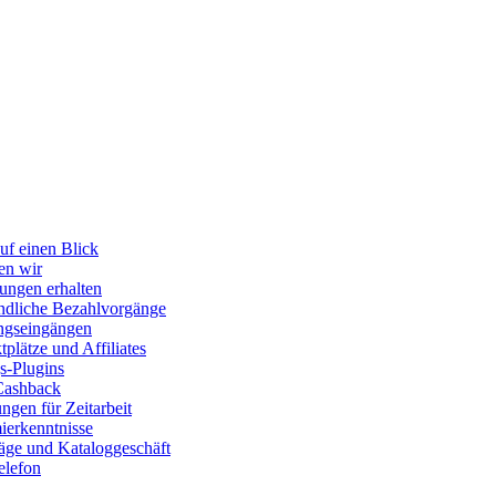
uf einen Blick
en wir
ungen erhalten
dliche Bezahlvorgänge
ngseingängen
plätze und Affiliates
s-Plugins
Cashback
gen für Zeitarbeit
erkenntnisse
räge und Kataloggeschäft
elefon