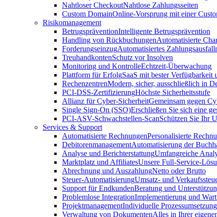
Nahtloser Checkout
Nahtlose Zahlungsseiten
Custom Domain
Online-Vorsprung mit einer Cus
Risikomanagement
Betrugsprävention
Intelligente Betrugsprävention
Handling von Rückbuchungen
Automatisierte Cha
Forderungseinzug
Automatisiertes Zahlungsausfa
Treuhandkonten
Schutz vor Insolven
Monitoring und Kontrolle
Echtzeit-Überwachung
Plattform für Erfolg
SaaS mit bester Verfügbarkeit
Rechenzentren
Modern, sicher, ausschließlich in D
PCI-DSS-Zertifizierung
Höchste Sicherheitsstufe
Allianz für Cyber-Sicherheit
Gemeinsam gegen Cy
Single Sign-On (SSO)
Erschließen Sie sich eine ge
PCI-ASV-Schwachstellen-Scan
Schützen Sie Ihr 
Services & Support
Automatisierte Rechnungen
Personalisierte Rechn
Debitorenmanagement
Automatisierung der Buchh
Analyse und Berichterstattung
Umfangreiche Analy
Marktplatz und Affiliates
Unsere Full-Service-Lös
Abrechnung und Auszahlung
Netto oder Brutto
Steuer-Automatisierung
Umsatz- und Verkaufssteu
Support für Endkunden
Beratung und Unterstützun
Problemlose Integration
Implementierung und War
Projektmanagement
Individuelle Prozessumsetzung
Verwaltung von Dokumenten
Alles in Ihrer eigene