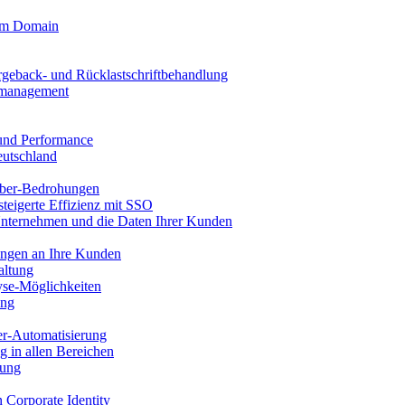
tom Domain
rgeback- und Rücklastschriftbehandlung
llmanagement
 und Performance
eutschland
ber-Bedrohungen
steigerte Effizienz mit SSO
Unternehmen und die Daten Ihrer Kunden
ungen an Ihre Kunden
altung
se-Möglichkeiten
ung
er-Automatisierung
g in allen Bereichen
tung
n Corporate Identity