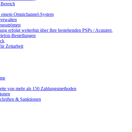
 Bereich
in einem Omnichannel-System
erwalten
ngsströmen
ng erfolgt weiterhin über Ihre bestehenden PSPs / Acquirer.
lefon-Bestellungen
ack
r Zeitarbeit
eme
alette von mehr als 150 Zahlungsmethoden
ionen
schriften & Sanktionen