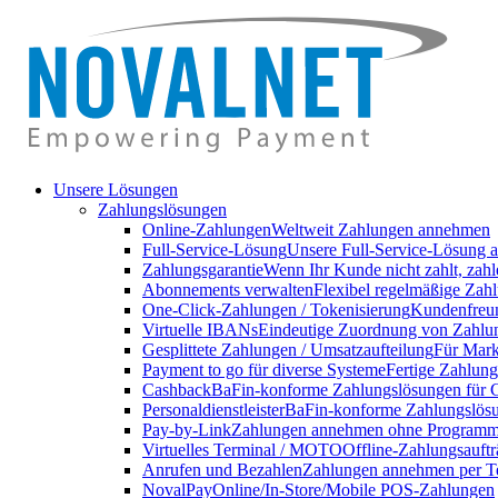
Unsere Lösungen
Zahlungslösungen
Online-Zahlungen
Weltweit Zahlungen annehmen
Full-Service-Lösung
Unsere Full-Service-Lösung a
Zahlungsgarantie
Wenn Ihr Kunde nicht zahlt, zahl
Abonnements verwalten
Flexibel regelmäßige Zahl
One-Click-Zahlungen / Tokenisierung
Kundenfreun
Virtuelle IBANs
Eindeutige Zuordnung von Zahlu
Gesplittete Zahlungen / Umsatzaufteilung
Für Markt
Payment to go für diverse Systeme
Fertige Zahlung
Cashback
BaFin-konforme Zahlungslösungen für 
Personaldienstleister
BaFin-konforme Zahlungslösun
Pay-by-Link
Zahlungen annehmen ohne Programmi
Virtuelles Terminal / MOTO
Offline-Zahlungsauft
Anrufen und Bezahlen
Zahlungen annehmen per T
NovalPay
Online/In-Store/Mobile POS-Zahlungen