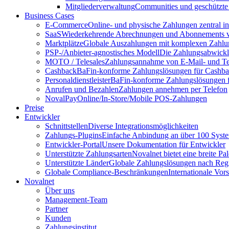
Mitgliederverwaltung
Communities und geschützte
Business Cases
E-Commerce
Online- und physische Zahlungen zentral 
SaaS
Wiederkehrende Abrechnungen und Abonnements v
Marktplätze
Globale Auszahlungen mit komplexen Zahlu
PSP-/Anbieter‑agnostisches Modell
Die Zahlungsabwicklu
MOTO / Telesales
Zahlungsannahme von E-Mail- und Te
Cashback
BaFin-konforme Zahlungslösungen für Cashb
Personaldienstleister
BaFin-konforme Zahlungslösungen fü
Anrufen und Bezahlen
Zahlungen annehmen per Telefon
NovalPay
Online/In-Store/Mobile POS-Zahlungen
Preise
Entwickler
Schnittstellen
Diverse Integrationsmöglichkeiten
Zahlungs-Plugins
Einfache Anbindung an über 100 Syst
Entwickler-Portal
Unsere Dokumentation für Entwickler
Unterstützte Zahlungsarten
Novalnet bietet eine breite P
Unterstützte Länder
Globale Zahlungslösungen nach Reg
Globale Compliance-Beschränkungen
Internationale Vor
Novalnet
Über uns
Management-Team
Partner
Kunden
Zahlungsinstitut