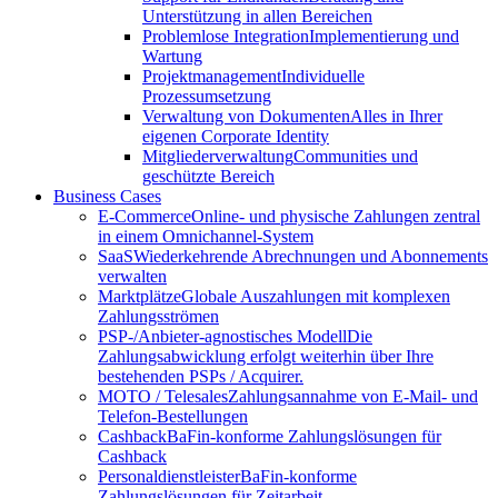
Unterstützung in allen Bereichen
Problemlose Integration
Implementierung und
Wartung
Projektmanagement
Individuelle
Prozessumsetzung
Verwaltung von Dokumenten
Alles in Ihrer
eigenen Corporate Identity
Mitgliederverwaltung
Communities und
geschützte Bereich
Business Cases
E-Commerce
Online- und physische Zahlungen zentral
in einem Omnichannel-System
SaaS
Wiederkehrende Abrechnungen und Abonnements
verwalten
Marktplätze
Globale Auszahlungen mit komplexen
Zahlungsströmen
PSP-/Anbieter‑agnostisches Modell
Die
Zahlungsabwicklung erfolgt weiterhin über Ihre
bestehenden PSPs / Acquirer.
MOTO / Telesales
Zahlungsannahme von E-Mail- und
Telefon-Bestellungen
Cashback
BaFin-konforme Zahlungslösungen für
Cashback
Personaldienstleister
BaFin-konforme
Zahlungslösungen für Zeitarbeit