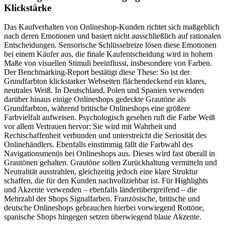
Klickstärke
Das Kaufverhalten von Onlineshop-Kunden richtet sich maßgeblich
nach deren Emotionen und basiert nicht ausschließlich auf rationalen
Entscheidungen. Sensorische Schlüsselreize lösen diese Emotionen
bei einem Käufer aus, die finale Kaufentscheidung wird in hohem
Maße von visuellen Stimuli beeinflusst, insbesondere von Farben.
Der Benchmarking-Report bestätigt diese These: So ist der
Grundfarbton klickstarker Webseiten flächendeckend ein klares,
neutrales Weiß. In Deutschland, Polen und Spanien verwenden
darüber hinaus einige Onlineshops gedeckte Grautöne als
Grundfarbton, während britische Onlineshops eine größere
Farbvielfalt aufweisen. Psychologisch gesehen ruft die Farbe Weiß
vor allem Vertrauen hervor: Sie wird mit Wahrheit und
Rechtschaffenheit verbunden und unterstreicht die Seriosität des
Onlinehändlers. Ebenfalls einstimmig fällt die Farbwahl des
Navigationsmenüs bei Onlineshops aus. Dieses wird fast überall in
Grautönen gehalten. Grautöne sollen Zurückhaltung vermitteln und
Neutralität ausstrahlen, gleichzeitig jedoch eine klare Struktur
schaffen, die für den Kunden nachvollziehbar ist. Für Highlights
und Akzente verwenden – ebenfalls länderübergreifend – die
Mehrzahl der Shops Signalfarben. Französische, britische und
deutsche Onlineshops gebrauchen hierbei vorwiegend Rottöne,
spanische Shops hingegen setzen überwiegend blaue Akzente.