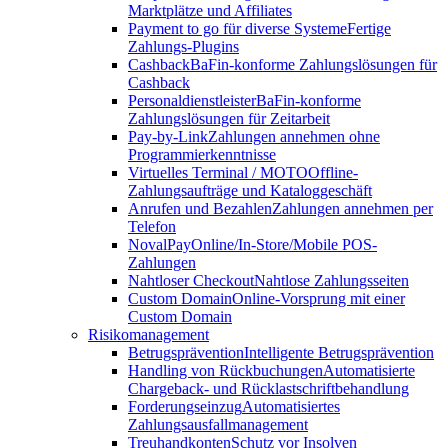
Marktplätze und Affiliates
Payment to go für diverse Systeme
Fertige
Zahlungs-Plugins
Cashback
BaFin-konforme Zahlungslösungen für
Cashback
Personaldienstleister
BaFin-konforme
Zahlungslösungen für Zeitarbeit
Pay-by-Link
Zahlungen annehmen ohne
Programmierkenntnisse
Virtuelles Terminal / MOTO
Offline-
Zahlungsaufträge und Kataloggeschäft
Anrufen und Bezahlen
Zahlungen annehmen per
Telefon
NovalPay
Online/In-Store/Mobile POS-
Zahlungen
Nahtloser Checkout
Nahtlose Zahlungsseiten
Custom Domain
Online-Vorsprung mit einer
Custom Domain
Risikomanagement
Betrugsprävention
Intelligente Betrugsprävention
Handling von Rückbuchungen
Automatisierte
Chargeback- und Rücklastschriftbehandlung
Forderungseinzug
Automatisiertes
Zahlungsausfallmanagement
Treuhandkonten
Schutz vor Insolven