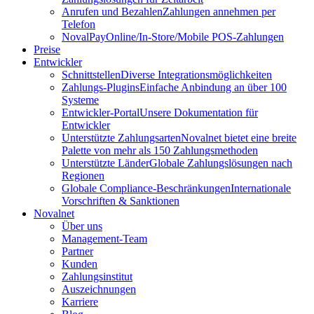
Anrufen und Bezahlen
Zahlungen annehmen per
Telefon
NovalPay
Online/In-Store/Mobile POS-Zahlungen
Preise
Entwickler
Schnittstellen
Diverse Integrationsmöglichkeiten
Zahlungs-Plugins
Einfache Anbindung an über 100
Systeme
Entwickler-Portal
Unsere Dokumentation für
Entwickler
Unterstützte Zahlungsarten
Novalnet bietet eine breite
Palette von mehr als 150 Zahlungsmethoden
Unterstützte Länder
Globale Zahlungslösungen nach
Regionen
Globale Compliance-Beschränkungen
Internationale
Vorschriften & Sanktionen
Novalnet
Über uns
Management-Team
Partner
Kunden
Zahlungsinstitut
Auszeichnungen
Karriere