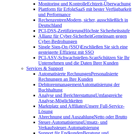
Monitoring und Kontrolle
Echtzeit-Überwachung
Plattform für Erfolg
SaaS mit bester Verfügbarkeit
und Performance
Rechenzentren
Modern, sicher, ausschließlich in
Deutschland
PCI-DSS-Zertifizierung
Höchste Sicherheitsstufe
Allianz für Cyber-Sicherheit
Gemeinsam gegen
Cyber-Bedrohungen
Single Sign-On (SSO)
Erschließen Sie sich eine
gesteigerte Effizienz mit SSO
PCI-ASV-Schwachstellen-Scan
Schützen Sie Ihr
Unternehmen und die Daten Ihrer Kunden
Services & Support
Automatisierte Rechnungen
Personalisierte
Rechnungen an Ihre Kunden
Debitorenmanagement
Automatisierung der
Buchhaltung
Analyse und Berichterstattung
Umfangreiche
Analyse-Möglichkeiten
Marktplatz und Affiliates
Unsere Full-Service-
Lösung
Abrechnung und Auszahlung
Netto oder Brutto
Steuer-Automatisierung
Umsatz- und
Verkaufssteuer-Automatisierung
Support für Endkunden
Beratung und