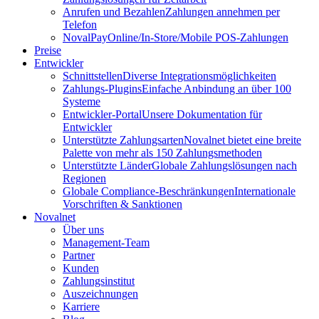
Anrufen und Bezahlen
Zahlungen annehmen per
Telefon
NovalPay
Online/In-Store/Mobile POS-Zahlungen
Preise
Entwickler
Schnittstellen
Diverse Integrationsmöglichkeiten
Zahlungs-Plugins
Einfache Anbindung an über 100
Systeme
Entwickler-Portal
Unsere Dokumentation für
Entwickler
Unterstützte Zahlungsarten
Novalnet bietet eine breite
Palette von mehr als 150 Zahlungsmethoden
Unterstützte Länder
Globale Zahlungslösungen nach
Regionen
Globale Compliance-Beschränkungen
Internationale
Vorschriften & Sanktionen
Novalnet
Über uns
Management-Team
Partner
Kunden
Zahlungsinstitut
Auszeichnungen
Karriere