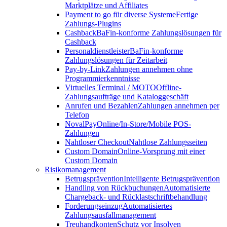
Marktplätze und Affiliates
Payment to go für diverse Systeme
Fertige
Zahlungs-Plugins
Cashback
BaFin-konforme Zahlungslösungen für
Cashback
Personaldienstleister
BaFin-konforme
Zahlungslösungen für Zeitarbeit
Pay-by-Link
Zahlungen annehmen ohne
Programmierkenntnisse
Virtuelles Terminal / MOTO
Offline-
Zahlungsaufträge und Kataloggeschäft
Anrufen und Bezahlen
Zahlungen annehmen per
Telefon
NovalPay
Online/In-Store/Mobile POS-
Zahlungen
Nahtloser Checkout
Nahtlose Zahlungsseiten
Custom Domain
Online-Vorsprung mit einer
Custom Domain
Risikomanagement
Betrugsprävention
Intelligente Betrugsprävention
Handling von Rückbuchungen
Automatisierte
Chargeback- und Rücklastschriftbehandlung
Forderungseinzug
Automatisiertes
Zahlungsausfallmanagement
Treuhandkonten
Schutz vor Insolven