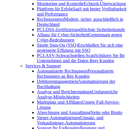
Monitoring und Kontrolle
Echtzeit-Überwachung
Plattform für Erfolg
SaaS mit bester Verfügbarkeit
und Performance
Rechenzentren
Modern, sicher, ausschließlich in
Deutschland
PCI-DSS-Zertifizierung
Höchste Sicherheitsstufe
Allianz für Cyber-Sicherheit
Gemeinsam gegen
Cyber-Bedrohungen
Single Sign-On (SSO)
Erschließen Sie sich eine
gesteigerte Effizienz mit SSO
PCI-ASV-Schwachstellen-Scan
Schützen Sie Ihr
Unternehmen und die Daten Ihrer Kunden
Services & Support
Automatisierte Rechnungen
Personalisierte
Rechnungen an Ihre Kunden
Debitorenmanagement
Automatisierung der
Buchhaltung
Analyse und Berichterstattung
Umfangreiche
Analyse-Möglichkeiten
Marktplatz und Affiliates
Unsere Full-Service-
Lösung
Abrechnung und Auszahlung
Netto oder Brutto
Steuer-Automatisierung
Umsatz- und
Verkaufssteuer-Automatisierung
Support für Endkunden
Beratung und