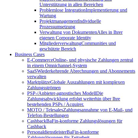
Unterstützung in allen Bereichen
Problemlose Integration
Implementierung und
Wartung
Projektmanagement
Individuelle
Prozessumsetzung
Verwaltung von Dokumenten
Alles in Ihrer
eigenen Corporate Identity
Mitgliederverwaltung
Communities und
geschützte Bereich
Business Cases
E-Commerce
Online- und physische Zahlungen zentral
in einem Omnichannel-System
SaaS
Wiederkehrende Abrechnungen und Abonnements
verwalten
Marktplätze
Globale Auszahlungen mit komplexen
Zahlungsströmen
PSP-/Anbieter‑agnostisches Modell
Die
Zahlungsabwicklung erfolgt weiterhin über Ihre
bestehenden PSPs / Acquirer.
MOTO / Telesales
Zahlungsannahme von E-Mail- und
Telefon-Bestellungen
Cashback
BaFin-konforme Zahlungslösungen für
Cashback
Personaldienstleister
BaFin-konforme
Zahlungslösungen für Zeitarbeit