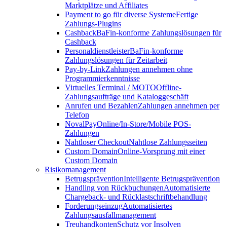
Marktplätze und Affiliates
Payment to go für diverse Systeme
Fertige
Zahlungs-Plugins
Cashback
BaFin-konforme Zahlungslösungen für
Cashback
Personaldienstleister
BaFin-konforme
Zahlungslösungen für Zeitarbeit
Pay-by-Link
Zahlungen annehmen ohne
Programmierkenntnisse
Virtuelles Terminal / MOTO
Offline-
Zahlungsaufträge und Kataloggeschäft
Anrufen und Bezahlen
Zahlungen annehmen per
Telefon
NovalPay
Online/In-Store/Mobile POS-
Zahlungen
Nahtloser Checkout
Nahtlose Zahlungsseiten
Custom Domain
Online-Vorsprung mit einer
Custom Domain
Risikomanagement
Betrugsprävention
Intelligente Betrugsprävention
Handling von Rückbuchungen
Automatisierte
Chargeback- und Rücklastschriftbehandlung
Forderungseinzug
Automatisiertes
Zahlungsausfallmanagement
Treuhandkonten
Schutz vor Insolven