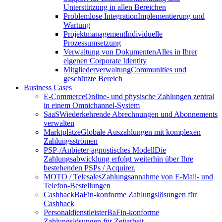
Unterstützung in allen Bereichen
Problemlose Integration
Implementierung und
Wartung
Projektmanagement
Individuelle
Prozessumsetzung
Verwaltung von Dokumenten
Alles in Ihrer
eigenen Corporate Identity
Mitgliederverwaltung
Communities und
geschützte Bereich
Business Cases
E-Commerce
Online- und physische Zahlungen zentral
in einem Omnichannel-System
SaaS
Wiederkehrende Abrechnungen und Abonnements
verwalten
Marktplätze
Globale Auszahlungen mit komplexen
Zahlungsströmen
PSP-/Anbieter‑agnostisches Modell
Die
Zahlungsabwicklung erfolgt weiterhin über Ihre
bestehenden PSPs / Acquirer.
MOTO / Telesales
Zahlungsannahme von E-Mail- und
Telefon-Bestellungen
Cashback
BaFin-konforme Zahlungslösungen für
Cashback
Personaldienstleister
BaFin-konforme
Zahlungslösungen für Zeitarbeit