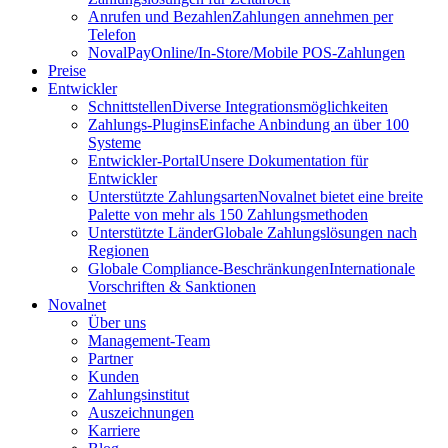
Anrufen und Bezahlen
Zahlungen annehmen per
Telefon
NovalPay
Online/In-Store/Mobile POS-Zahlungen
Preise
Entwickler
Schnittstellen
Diverse Integrationsmöglichkeiten
Zahlungs-Plugins
Einfache Anbindung an über 100
Systeme
Entwickler-Portal
Unsere Dokumentation für
Entwickler
Unterstützte Zahlungsarten
Novalnet bietet eine breite
Palette von mehr als 150 Zahlungsmethoden
Unterstützte Länder
Globale Zahlungslösungen nach
Regionen
Globale Compliance-Beschränkungen
Internationale
Vorschriften & Sanktionen
Novalnet
Über uns
Management-Team
Partner
Kunden
Zahlungsinstitut
Auszeichnungen
Karriere