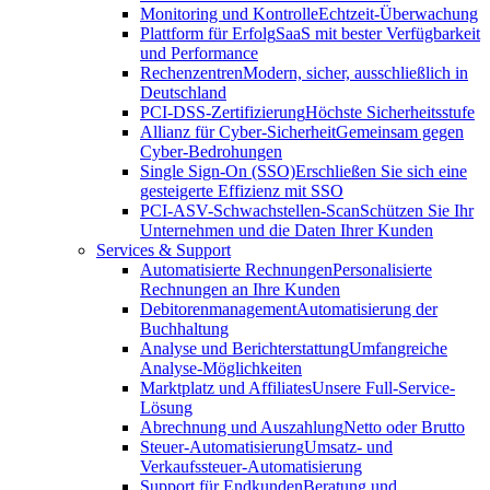
Monitoring und Kontrolle
Echtzeit-Überwachung
Plattform für Erfolg
SaaS mit bester Verfügbarkeit
und Performance
Rechenzentren
Modern, sicher, ausschließlich in
Deutschland
PCI-DSS-Zertifizierung
Höchste Sicherheitsstufe
Allianz für Cyber-Sicherheit
Gemeinsam gegen
Cyber-Bedrohungen
Single Sign-On (SSO)
Erschließen Sie sich eine
gesteigerte Effizienz mit SSO
PCI-ASV-Schwachstellen-Scan
Schützen Sie Ihr
Unternehmen und die Daten Ihrer Kunden
Services & Support
Automatisierte Rechnungen
Personalisierte
Rechnungen an Ihre Kunden
Debitorenmanagement
Automatisierung der
Buchhaltung
Analyse und Berichterstattung
Umfangreiche
Analyse-Möglichkeiten
Marktplatz und Affiliates
Unsere Full-Service-
Lösung
Abrechnung und Auszahlung
Netto oder Brutto
Steuer-Automatisierung
Umsatz- und
Verkaufssteuer-Automatisierung
Support für Endkunden
Beratung und